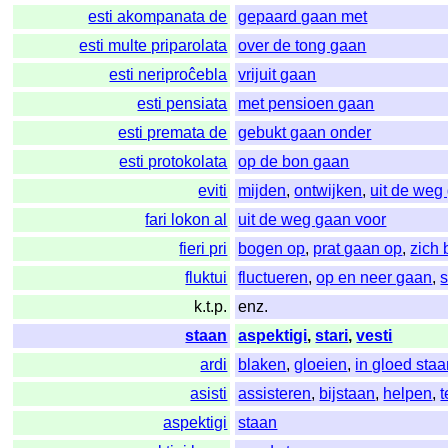
esti akompanata de
gepaard gaan met
esti multe priparolata
over de tong gaan
esti neriproĉebla
vrijuit gaan
esti pensiata
met pensioen gaan
esti premata de
gebukt gaan onder
esti protokolata
op de bon gaan
eviti
mijden
,
ontwijken
,
uit de weg
fari lokon al
uit de weg gaan voor
fieri pri
bogen op
,
prat gaan op
,
zich
fluktui
fluctueren
,
op en neer gaan
,
k.t.p.
enz.
staan
aspektigi
,
stari
,
vesti
ardi
blaken
,
gloeien
,
in gloed sta
asisti
assisteren
,
bijstaan
,
helpen
,
t
aspektigi
staan