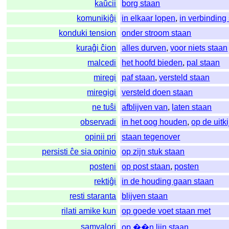
kaŭcii
borg staan
komunikiĝi
in elkaar lopen
,
in verbinding
konduki tension
onder stroom staan
kuraĝi ĉion
alles durven
,
voor niets staan
malcedi
het hoofd bieden
,
pal staan
miregi
paf staan
,
versteld staan
miregigi
versteld doen staan
ne tuŝi
afblijven van
,
laten staan
observadi
in het oog houden
,
op de uitk
opinii pri
staan tegenover
persisti ĉe sia opinio
op zijn stuk staan
posteni
op post staan
,
posten
rektiĝi
in de houding gaan staan
resti staranta
blijven staan
rilati amike kun
op goede voet staan met
samvalori
op ��n lijn staan