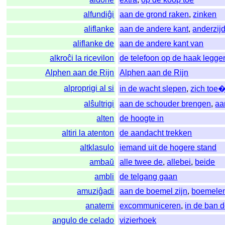
alfundiĝi
aan de grond raken
,
zinken
aliflanke
aan de andere kant
,
anderzij
aliflanke de
aan de andere kant van
alkroĉi la ricevilon
de telefoon op de haak legge
Alphen aan de Rijn
Alphen aan de Rijn
alproprigi al si
in de wacht slepen
,
zich toe
alŝultrigi
aan de schouder brengen
,
aa
alten
de hoogte in
altiri la atenton
de aandacht trekken
altklasulo
iemand uit de hogere stand
ambaŭ
alle twee de
,
allebei
,
beide
ambli
de telgang gaan
amuziĝadi
aan de boemel zijn
,
boemele
anatemi
excommuniceren
,
in de ban 
angulo de celado
vizierhoek