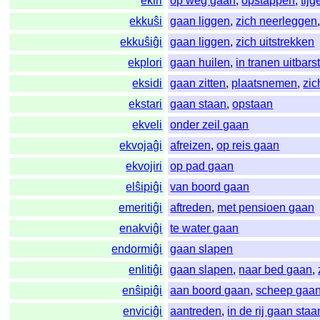
ekiri
op weg gaan
,
opstappen
,
tijg
ekkuŝi
gaan liggen
,
zich neerleggen
ekkuŝiĝi
gaan liggen
,
zich uitstrekken
ekplori
gaan huilen
,
in tranen uitbars
eksidi
gaan zitten
,
plaatsnemen
,
zic
ekstari
gaan staan
,
opstaan
ekveli
onder zeil gaan
ekvojaĝi
afreizen
,
op reis gaan
ekvojiri
op pad gaan
elŝipiĝi
van boord gaan
emeritiĝi
aftreden
,
met pensioen gaan
enakviĝi
te water gaan
endormiĝi
gaan slapen
enlitiĝi
gaan slapen
,
naar bed gaan
,
enŝipiĝi
aan boord gaan
,
scheep gaa
enviciĝi
aantreden
,
in de rij gaan staa