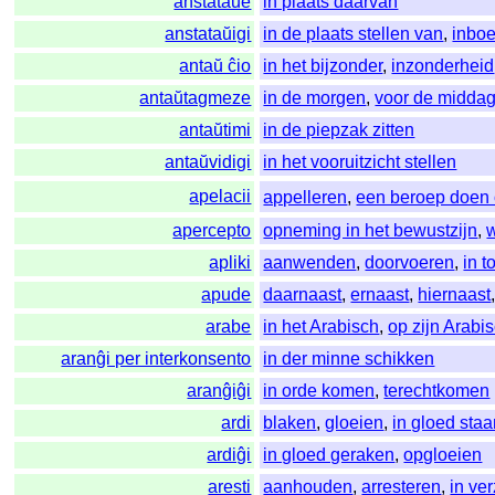
anstataŭe
in plaats daarvan
anstataŭigi
in de plaats stellen van
,
inbo
antaŭ ĉio
in het bijzonder
,
inzonderheid
antaŭtagmeze
in de morgen
,
voor de midda
antaŭtimi
in de piepzak zitten
antaŭvidigi
in het vooruitzicht stellen
apelacii
appelleren
,
een beroep doen
apercepto
opneming in het bewustzijn
,
apliki
aanwenden
,
doorvoeren
,
in 
apude
daarnaast
,
ernaast
,
hiernaast
arabe
in het Arabisch
,
op zijn Arabi
aranĝi per interkonsento
in der minne schikken
aranĝiĝi
in orde komen
,
terechtkomen
ardi
blaken
,
gloeien
,
in gloed sta
ardiĝi
in gloed geraken
,
opgloeien
aresti
aanhouden
,
arresteren
,
in ve