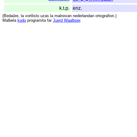
k.t.p.
enz.
(
Bedaŭre
,
la
vortlisto
uzas
la
malnovan
nederlandan
ortografion
.)
Malbela
kodo
programita
far
Juerd Waalboer
.