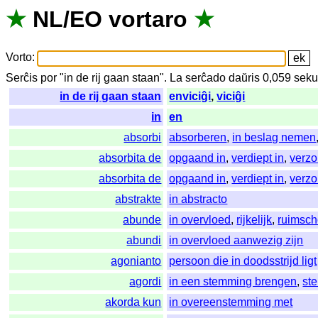
★
NL
/
EO
vortaro
★
Vorto
:
Serĉis
por
"
in de rij gaan staan".
La
serĉado
daŭris
0,059
seku
in de rij gaan staan
enviciĝi
,
viciĝi
in
en
absorbi
absorberen
,
in beslag nemen
absorbita de
opgaand in
,
verdiept in
,
verzo
absorbita de
opgaand in
,
verdiept in
,
verzo
abstrakte
in abstracto
abunde
in overvloed
,
rijkelijk
,
ruimsch
abundi
in overvloed aanwezig zijn
agonianto
persoon die in doodsstrijd ligt
agordi
in een stemming brengen
,
st
akorda kun
in overeenstemming met