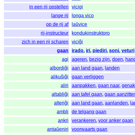
in een rij opstellen
vicigi
lange rij
longa vico
op de rij af
laŭvice
rij-instructeur
kondukinstruktoro
zich in een rij scharen
viciĝi
gaan
irado
,
iri
,
piediri
,
soni
,
veturi
agi
ageren
,
bezig zijn
,
doen
,
han
albordiĝi
aan land gaan
,
landen
alikuŝiĝi
gaan verliggen
aliri
aanpakken
,
gaan naar
,
gena
altabliĝi
aan tafel gaan
,
gaan aanzitte
alteriĝi
aan land gaan
,
aanlanden
,
l
ambli
de telgang gaan
ankri
verankeren
,
voor anker gaan
antaŭeniri
voorwaarts gaan