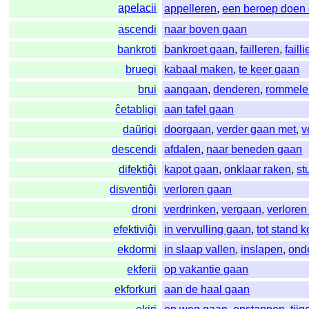
apelacii
appelleren
,
een beroep doen
ascendi
naar boven gaan
bankroti
bankroet gaan
,
failleren
,
faill
bruegi
kabaal maken
,
te keer gaan
brui
aangaan
,
denderen
,
rommele
ĉetabligi
aan tafel gaan
daŭrigi
doorgaan
,
verder gaan met
,
v
descendi
afdalen
,
naar beneden gaan
difektiĝi
kapot gaan
,
onklaar raken
,
st
disventiĝi
verloren gaan
droni
verdrinken
,
vergaan
,
verloren
efektiviĝi
in vervulling gaan
,
tot stand 
ekdormi
in slaap vallen
,
inslapen
,
onde
ekferii
op vakantie gaan
ekforkuri
aan de haal gaan