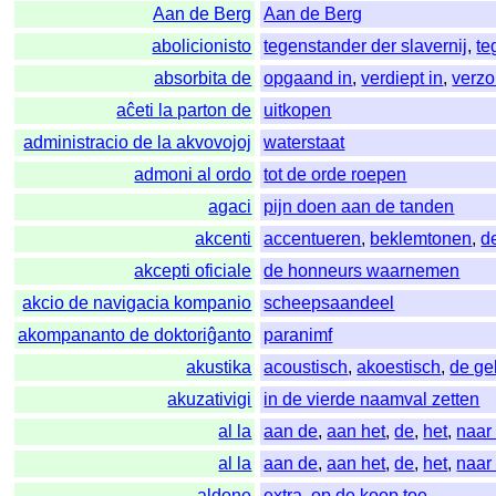
Aan de Berg
Aan de Berg
abolicionisto
tegenstander der slavernij
,
te
absorbita de
opgaand in
,
verdiept in
,
verzo
aĉeti la parton de
uitkopen
administracio de la akvovojoj
waterstaat
admoni al ordo
tot de orde roepen
agaci
pijn doen aan de tanden
akcenti
accentueren
,
beklemtonen
,
d
akcepti oficiale
de honneurs waarnemen
akcio de navigacia kompanio
scheepsaandeel
akompananto de doktoriĝanto
paranimf
akustika
acoustisch
,
akoestisch
,
de ge
akuzativigi
in de vierde naamval zetten
al la
aan de
,
aan het
,
de
,
het
,
naar
al la
aan de
,
aan het
,
de
,
het
,
naar
aldone
extra
,
op de koop toe