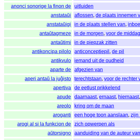
anonci sonorige la finon de
uitluiden
anstataŭi
aflossen
,
de plaats innemen 
anstataŭigi
in de plaats stellen van
,
inbo
antaŭtagmeze
in de morgen
,
voor de midda
antaŭtimi
in de piepzak zitten
antikoncipa pilolo
anticonceptiepil
,
de pil
antikvulo
iemand uit de oudheid
aparte de
afgezien van
aperi antaŭ la juĝisto
terechtstaan
,
voor de rechter 
apertiva
de eetlust prikkelend
apude
daarnaast
,
ernaast
,
hiernaast
areolo
kring om de maan
aroganti
een hoge toon aanslaan
,
zijn
arogi al si la funkcion de
zich opwerpen als
aŭtorsigno
aanduiding van de auteur van