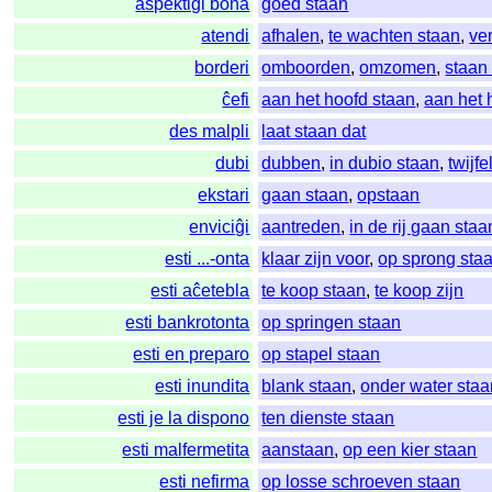
aspektigi bona
goed staan
atendi
afhalen
,
te wachten staan
,
ve
borderi
omboorden
,
omzomen
,
staan
ĉefi
aan het hoofd staan
,
aan het 
des malpli
laat staan dat
dubi
dubben
,
in dubio staan
,
twijfe
ekstari
gaan staan
,
opstaan
enviciĝi
aantreden
,
in de rij gaan staa
esti ...-onta
klaar zijn voor
,
op sprong sta
esti aĉetebla
te koop staan
,
te koop zijn
esti bankrotonta
op springen staan
esti en preparo
op stapel staan
esti inundita
blank staan
,
onder water staa
esti je la dispono
ten dienste staan
esti malfermetita
aanstaan
,
op een kier staan
esti nefirma
op losse schroeven staan