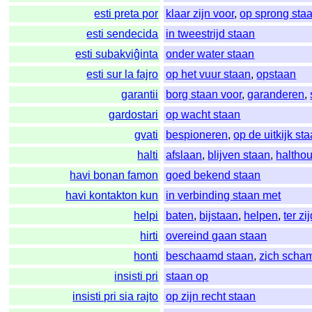
esti preta por
klaar zijn voor
,
op sprong sta
esti sendecida
in tweestrijd staan
esti subakviĝinta
onder water staan
esti sur la fajro
op het vuur staan
,
opstaan
garantii
borg staan voor
,
garanderen
,
gardostari
op wacht staan
gvati
bespioneren
,
op de uitkijk st
halti
afslaan
,
blijven staan
,
haltho
havi bonan famon
goed bekend staan
havi kontakton kun
in verbinding staan met
helpi
baten
,
bijstaan
,
helpen
,
ter zi
hirti
overeind gaan staan
honti
beschaamd staan
,
zich scha
insisti pri
staan op
insisti pri sia rajto
op zijn recht staan