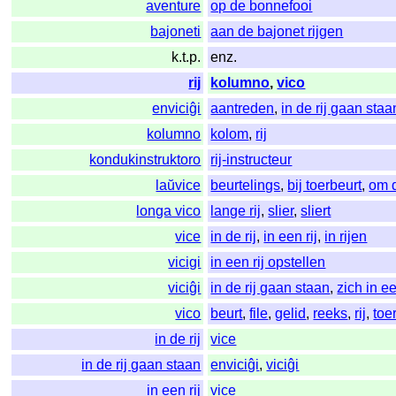
aventure
op de bonnefooi
bajoneti
aan de bajonet rijgen
k.t.p.
enz.
rij
kolumno
,
vico
enviciĝi
aantreden
,
in de rij gaan staa
kolumno
kolom
,
rij
kondukinstruktoro
rij-instructeur
laŭvice
beurtelings
,
bij toerbeurt
,
om d
longa vico
lange rij
,
slier
,
sliert
vice
in de rij
,
in een rij
,
in rijen
vicigi
in een rij opstellen
viciĝi
in de rij gaan staan
,
zich in e
vico
beurt
,
file
,
gelid
,
reeks
,
rij
,
toe
in de rij
vice
in de rij gaan staan
enviciĝi
,
viciĝi
in een rij
vice