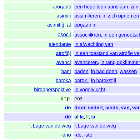
aroganti
een hoge toon aanslaan
,
zijn
asimili
assimileren
,
in zich opnemen
asimiliĝi al
opgaan in
asocii
associ�ren
,
in een genoots
atendante
in afwachting van
atrofiĝi
in een toestand van atrofie v
avanci
avanceren
,
in rang opklimme
bani
baden
,
in bad doen
,
wassen
baroka
barok-
,
in barokstijl
birdoperspektive
in vogelvlucht
k.t.p.
enz.
de
door
,
sedert
,
sinds
,
van
,
va
de
al la
,
l'
,
la
't Lage van de weg
't Lage van de weg
-ono
-de
,
-ste