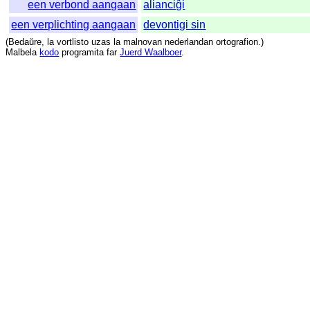
een verbond aangaan
alianciĝi
een verplichting aangaan
devontigi sin
(
Bedaŭre
,
la
vortlisto
uzas
la
malnovan
nederlandan
ortografion
.)
Malbela
kodo
programita
far
Juerd Waalboer
.