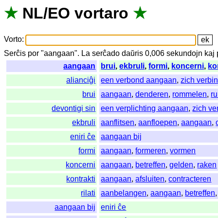
★
NL
/
EO
vortaro
★
Vorto
:
Serĉis
por
"
aangaan".
La
serĉado
daŭris
0,006
sekundojn
kaj
aangaan
brui
,
ekbruli
,
formi
,
koncerni
,
ko
alianciĝi
een verbond aangaan
,
zich verbi
brui
aangaan
,
denderen
,
rommelen
,
r
devontigi sin
een verplichting aangaan
,
zich ve
ekbruli
aanflitsen
,
aanfloepen
,
aangaan
,
eniri ĉe
aangaan bij
formi
aangaan
,
formeren
,
vormen
koncerni
aangaan
,
betreffen
,
gelden
,
raken
kontrakti
aangaan
,
afsluiten
,
contracteren
rilati
aanbelangen
,
aangaan
,
betreffen
aangaan bij
eniri ĉe