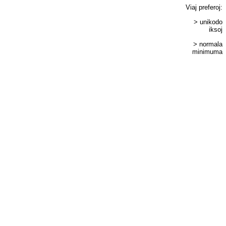
Viaj
preferoj
:
> unikodo
iksoj
> normala
minimuma