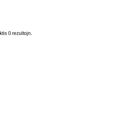
ktis
0
rezultojn
.