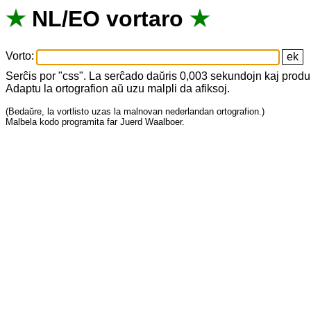
★
NL
/
EO
vortaro
★
Vorto
:
Serĉis
por
"
css".
La
serĉado
daŭris
0,003
sekundojn
kaj
produ
Adaptu
la
ortografion
aŭ
uzu
malpli
da
afiksoj
.
(
Bedaŭre
,
la
vortlisto
uzas
la
malnovan
nederlandan
ortografion
.)
Malbela
kodo
programita
far
Juerd Waalboer
.