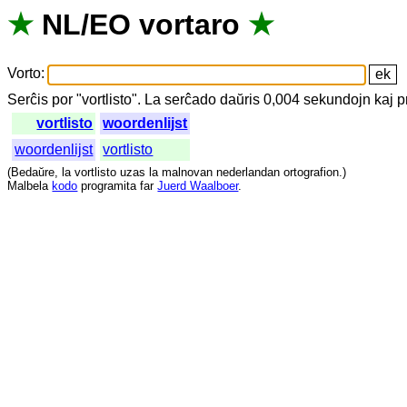
★
NL
/
EO
vortaro
★
Vorto
:
Serĉis
por
"
vortlisto".
La
serĉado
daŭris
0,004
sekundojn
kaj
p
vortlisto
woordenlijst
woordenlijst
vortlisto
(
Bedaŭre
,
la
vortlisto
uzas
la
malnovan
nederlandan
ortografion
.)
Malbela
kodo
programita
far
Juerd Waalboer
.