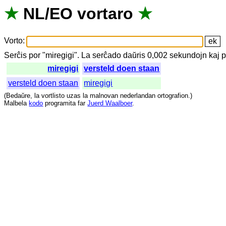
★
NL
/
EO
vortaro
★
Vorto
:
Serĉis
por
"
miregigi".
La
serĉado
daŭris
0,002
sekundojn
kaj
p
miregigi
versteld doen staan
versteld doen staan
miregigi
(
Bedaŭre
,
la
vortlisto
uzas
la
malnovan
nederlandan
ortografion
.)
Malbela
kodo
programita
far
Juerd Waalboer
.