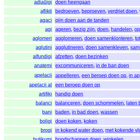
adiaŭigi
doen heengaan
aflikti
bedroeven
,
beproeven
,
verdriet doen
,
agaci
pijn doen aan de tanden
agi
ageren
,
bezig zijn
,
doen
,
handelen
,
op
aglomeri
agglomeren
,
doen samenklonteren
,
to
aglutini
agglutineren
,
doen samenkleven
,
sam
alfundigi
afzetten
,
doen bezinken
anatemi
excommuniceren
,
in de ban doen
apelacii
appelleren
,
een beroep doen op
,
in a
apelacii al
een beroep doen op
artifiki
handig doen
balanci
balanceren
,
doen schommelen
,
laten
bani
baden
,
in bad doen
,
wassen
boligi
doen koken
,
koken
brogi
in kokend water doen
,
met kokende vl
butikumi
boodschappen doen
,
winkelen