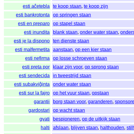
esti aĉetebla
te koop staan
,
te koop zijn
esti bankrotonta
op springen staan
esti en preparo
op stapel staan
esti inundita
blank staan
,
onder water staan
,
onder
esti je la dispono
ten dienste staan
esti malfermetita
aanstaan
,
op een kier staan
esti nefirma
op losse schroeven staan
esti preta por
klaar zijn voor
,
op sprong staan
esti sendecida
in tweestrijd staan
esti subakviĝinta
onder water staan
esti sur la fajro
op het vuur staan
,
opstaan
garantii
borg staan voor
,
garanderen
,
sponsor
gardostari
op wacht staan
gvati
bespioneren
,
op de uitkijk staan
halti
afslaan
,
blijven staan
,
halthouden
,
sti