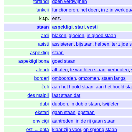
forfandi
doen verdwijnen
funkcii
functioneren
,
het doen
,
in zijn werk g
k.t.p.
enz.
staan
aspektigi
,
stari
,
vesti
ardi
blaken
,
gloeien
,
in gloed staan
asisti
assisteren
,
bijstaan
,
helpen
,
ter zijde 
aspektigi
staan
aspektigi bona
goed staan
atendi
afhalen
,
te wachten staan
,
verbeiden
,
borderi
omboorden
,
omzomen
,
staan langs
ĉefi
aan het hoofd staan
,
aan het hoofd st
des malpli
laat staan dat
dubi
dubben
,
in dubio staan
,
twijfelen
ekstari
gaan staan
,
opstaan
enviciĝi
aantreden
,
in de rij gaan staan
esti ...-onta
klaar zijn voor
,
op sprong staan