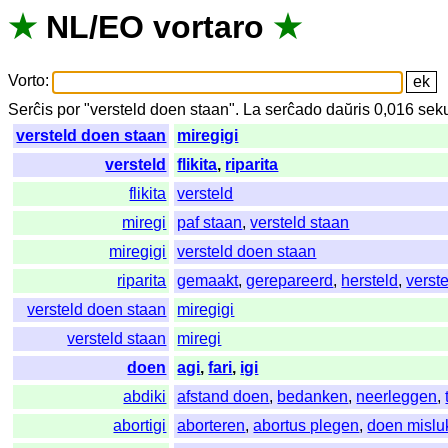
★
NL
/
EO
vortaro
★
Vorto
:
Serĉis
por
"
versteld doen staan".
La
serĉado
daŭris
0,016
sek
versteld doen staan
miregigi
versteld
flikita
,
riparita
flikita
versteld
miregi
paf staan
,
versteld staan
miregigi
versteld doen staan
riparita
gemaakt
,
gerepareerd
,
hersteld
,
verst
versteld doen staan
miregigi
versteld staan
miregi
doen
agi
,
fari
,
igi
abdiki
afstand doen
,
bedanken
,
neerleggen
,
abortigi
aborteren
,
abortus plegen
,
doen mislu