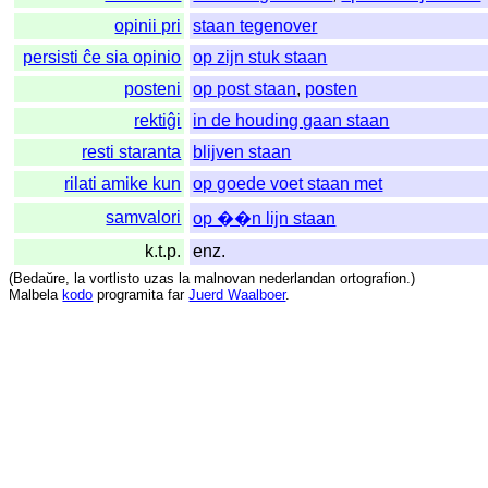
opinii pri
staan tegenover
persisti ĉe sia opinio
op zijn stuk staan
posteni
op post staan
,
posten
rektiĝi
in de houding gaan staan
resti staranta
blijven staan
rilati amike kun
op goede voet staan met
samvalori
op ��n lijn staan
k.t.p.
enz.
(
Bedaŭre
,
la
vortlisto
uzas
la
malnovan
nederlandan
ortografion
.)
Malbela
kodo
programita
far
Juerd Waalboer
.