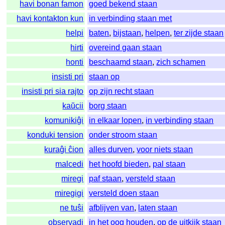
havi bonan famon
goed bekend staan
havi kontakton kun
in verbinding staan met
helpi
baten
,
bijstaan
,
helpen
,
ter zijde staan
hirti
overeind gaan staan
honti
beschaamd staan
,
zich schamen
insisti pri
staan op
insisti pri sia rajto
op zijn recht staan
kaŭcii
borg staan
komunikiĝi
in elkaar lopen
,
in verbinding staan
konduki tension
onder stroom staan
kuraĝi ĉion
alles durven
,
voor niets staan
malcedi
het hoofd bieden
,
pal staan
miregi
paf staan
,
versteld staan
miregigi
versteld doen staan
ne tuŝi
afblijven van
,
laten staan
observadi
in het oog houden
,
op de uitkijk staan