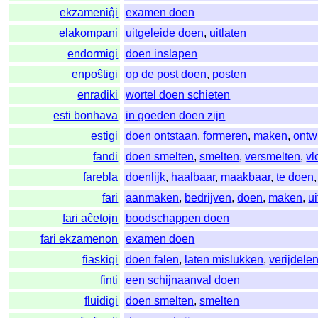
ekzameniĝi
examen doen
elakompani
uitgeleide doen
,
uitlaten
endormigi
doen inslapen
enpoŝtigi
op de post doen
,
posten
enradiki
wortel doen schieten
esti bonhava
in goeden doen zijn
estigi
doen ontstaan
,
formeren
,
maken
,
ontw
fandi
doen smelten
,
smelten
,
versmelten
,
vl
farebla
doenlijk
,
haalbaar
,
maakbaar
,
te doen
fari
aanmaken
,
bedrijven
,
doen
,
maken
,
u
fari aĉetojn
boodschappen doen
fari ekzamenon
examen doen
fiaskigi
doen falen
,
laten mislukken
,
verijdele
finti
een schijnaanval doen
fluidigi
doen smelten
,
smelten