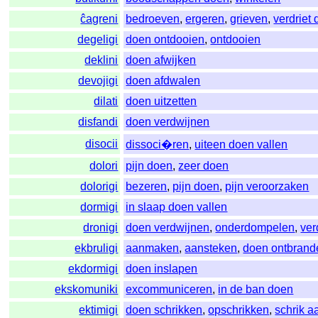
ĉagreni
bedroeven
,
ergeren
,
grieven
,
verdriet
degeligi
doen ontdooien
,
ontdooien
deklini
doen afwijken
devojigi
doen afdwalen
dilati
doen uitzetten
disfandi
doen verdwijnen
disocii
dissoci�ren
,
uiteen doen vallen
dolori
pijn doen
,
zeer doen
dolorigi
bezeren
,
pijn doen
,
pijn veroorzaken
dormigi
in slaap doen vallen
dronigi
doen verdwijnen
,
onderdompelen
,
ver
ekbruligi
aanmaken
,
aansteken
,
doen ontbrand
ekdormigi
doen inslapen
ekskomuniki
excommuniceren
,
in de ban doen
ektimigi
doen schrikken
,
opschrikken
,
schrik a