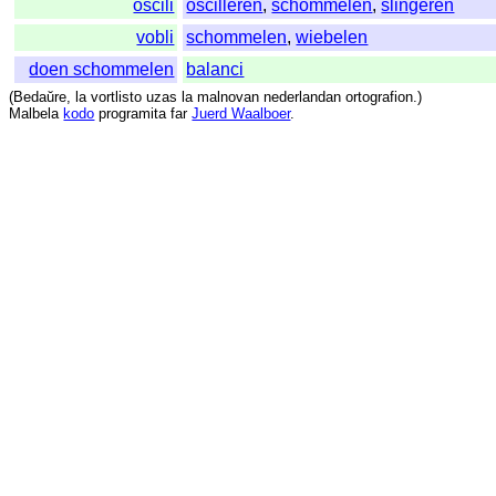
oscili
oscilleren
,
schommelen
,
slingeren
vobli
schommelen
,
wiebelen
doen schommelen
balanci
(
Bedaŭre
,
la
vortlisto
uzas
la
malnovan
nederlandan
ortografion
.)
Malbela
kodo
programita
far
Juerd Waalboer
.