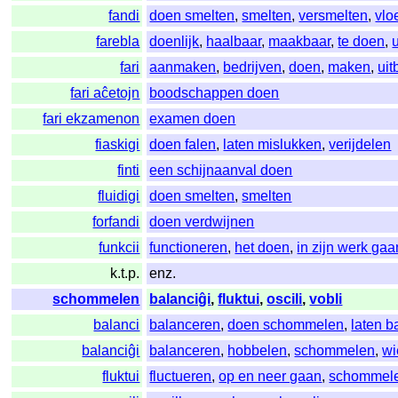
fandi
doen smelten
,
smelten
,
versmelten
,
vlo
farebla
doenlijk
,
haalbaar
,
maakbaar
,
te doen
,
fari
aanmaken
,
bedrijven
,
doen
,
maken
,
ui
fari aĉetojn
boodschappen doen
fari ekzamenon
examen doen
fiaskigi
doen falen
,
laten mislukken
,
verijdelen
finti
een schijnaanval doen
fluidigi
doen smelten
,
smelten
forfandi
doen verdwijnen
funkcii
functioneren
,
het doen
,
in zijn werk gaa
k.t.p.
enz.
schommelen
balanciĝi
,
fluktui
,
oscili
,
vobli
balanci
balanceren
,
doen schommelen
,
laten b
balanciĝi
balanceren
,
hobbelen
,
schommelen
,
wi
fluktui
fluctueren
,
op en neer gaan
,
schommel