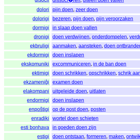
dissoci�ren
,
uiteen doen vallen
dolori
pijn doen
,
zeer doen
dolorigi
bezeren
,
pijn doen
,
pijn veroorzaken
dormigi
in slaap doen vallen
dronigi
doen verdwijnen
,
onderdompelen
,
verd
ekbruligi
aanmaken
,
aansteken
,
doen ontbrande
ekdormigi
doen inslapen
ekskomuniki
excommuniceren
,
in de ban doen
ektimigi
doen schrikken
,
opschrikken
,
schrik aa
ekzameniĝi
examen doen
elakompani
uitgeleide doen
,
uitlaten
endormigi
doen inslapen
enpoŝtigi
op de post doen
,
posten
enradiki
wortel doen schieten
esti bonhava
in goeden doen zijn
estigi
doen ontstaan
,
formeren
,
maken
,
ontwi