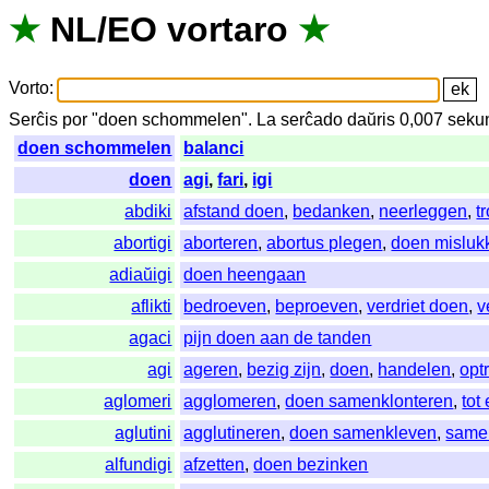
★
NL
/
EO
vortaro
★
Vorto
:
Serĉis
por
"
doen schommelen".
La
serĉado
daŭris
0,007
seku
doen schommelen
balanci
doen
agi
,
fari
,
igi
abdiki
afstand doen
,
bedanken
,
neerleggen
,
t
abortigi
aborteren
,
abortus plegen
,
doen misluk
adiaŭigi
doen heengaan
aflikti
bedroeven
,
beproeven
,
verdriet doen
,
v
agaci
pijn doen aan de tanden
agi
ageren
,
bezig zijn
,
doen
,
handelen
,
opt
aglomeri
agglomeren
,
doen samenklonteren
,
tot
aglutini
agglutineren
,
doen samenkleven
,
same
alfundigi
afzetten
,
doen bezinken