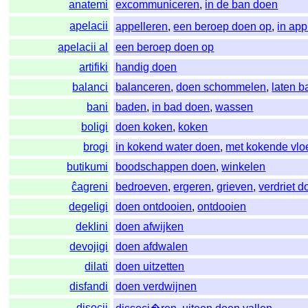
anatemi
excommuniceren
,
in de ban doen
apelacii
appelleren
,
een beroep doen op
,
in ap
apelacii al
een beroep doen op
artifiki
handig doen
balanci
balanceren
,
doen schommelen
,
laten b
bani
baden
,
in bad doen
,
wassen
boligi
doen koken
,
koken
brogi
in kokend water doen
,
met kokende vlo
butikumi
boodschappen doen
,
winkelen
ĉagreni
bedroeven
,
ergeren
,
grieven
,
verdriet d
degeligi
doen ontdooien
,
ontdooien
deklini
doen afwijken
devojigi
doen afdwalen
dilati
doen uitzetten
disfandi
doen verdwijnen
disocii