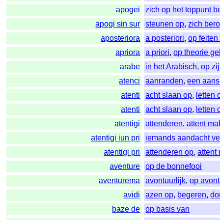
apogei
zich op het toppunt 
apogi sin sur
steunen op
,
zich ber
aposteriora
a posteriori
,
op feite
apriora
a priori
,
op theorie g
arabe
in het Arabisch
,
op zi
atenci
aanranden
,
een aans
atenti
acht slaan op
,
letten 
atenti
acht slaan op
,
letten 
atentigi
attenderen
,
attent m
atentigi iun pri
iemands aandacht ve
atentigi pri
attenderen op
,
attent
aventure
op de bonnefooi
aventurema
avontuurlijk
,
op avont
avidi
azen op
,
begeren
,
do
baze de
op basis van