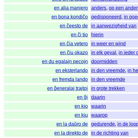
en alia maniero
anders
,
op een ander
en bona kondiĉo
gedisponeerd
,
in goe
en ĉeesto de
in aanwezigheid van
en ĉi tio
hierin
en ĉia vetero
in weer en wind
en ĉiu okazo
in elk geval
,
in ieder 
en du egalajn pecojn
doormidden
en eksterlando
in den vreemde
,
in h
en fremda lando
in den vreemde
en ĝeneralaj trajtoj
in grote trekken
en ĝi
daarin
en kio
waarin
en kiu
waarop
en la daŭro de
gedurende
,
in de loo
en la direkto de
in de richting van