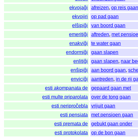
ekvojaĝi
afreizen
,
op reis gaa
ekvojiri
op pad gaan
elŝipiĝi
van boord gaan
emeritiĝi
aftreden
,
met pensio
enakviĝi
te water gaan
endormiĝi
gaan slapen
enlitiĝi
gaan slapen
,
naar be
enŝipiĝi
aan boord gaan
,
sch
enviciĝi
aantreden
,
in de rij 
esti akompanata de
gepaard gaan met
esti multe priparolata
over de tong gaan
esti neriproĉebla
vrijuit gaan
esti pensiata
met pensioen gaan
esti premata de
gebukt gaan onder
esti protokolata
op de bon gaan