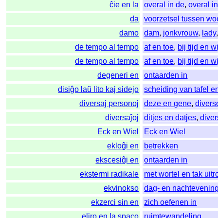
ĉie en la
overal in de
,
overal in
da
voorzetsel tussen wo
damo
dam
,
jonkvrouw
,
lady
de tempo al tempo
af en toe
,
bij tijd en w
de tempo al tempo
af en toe
,
bij tijd en w
degeneri en
ontaarden in
disiĝo laŭ lito kaj sidejo
scheiding van tafel e
diversaj personoj
deze en gene
,
divers
diversaĵoj
ditjes en datjes
,
dive
Eck en Wiel
Eck en Wiel
ekloĝi en
betrekken
ekscesiĝi en
ontaarden in
ekstermi radikale
met wortel en tak uit
ekvinokso
dag- en nachtevenin
ekzerci sin en
zich oefenen in
eliro en la spaco
ruimtewandeling