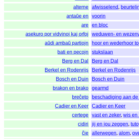
alterne
afwisselend
,
beurteli
antaŭe en
voorin
are
en bloc
asekuro por vidvinoj kaj orfoj
weduwen- en wezenv
aŭdi ambaŭ partiojn
hoor en wederhoor t
bati en pecojn
stukslaan
Berg en Dal
Berg en Dal
Berkel en Rodenrijs
Berkel en Rodenrijs
Bosch en Duin
Bosch en Duin
brakon en brako
gearmd
breĉeto
beschadiging aan de
Cadier en Keer
Cadier en Keer
certege
vast en zeker
,
wis en
cidiri
jij en jou zeggen
,
tut
ĉie
allerwegen
,
alom
,
ov