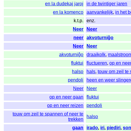
en la dudekaj jaroj
in de twintiger jaren
en la komenco
aanvankelijk
,
in het 
k.t.p.
enz.
Neer
Neer
neer
akvoturniĝo
Neer
Neer
akvoturniĝo
draaikolk
,
maalstroo
fluktui
fluctueren
,
op en nee
halso
hals
,
touw om zeil te 
pendoli
heen en weer slinge
Neer
Neer
op en neer gaan
fluktui
op en neer reizen
pendoli
touw om zeil te spannen of neer te
halso
trekken
gaan
irado
,
iri
,
piediri
,
son