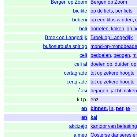
Bergen op Zoom
Bergen op Zoom
bicikle
op de fiets
,
per fiets
bobeni
op een klos winden
,
boli
borrelen
,
koken
,
op h
Broek op Langedijk
Broek op Langedijk
buŝosurbuŝa spirigo
mond-op-mondbead
celi
bedoelen
,
beogen
,
m
celi al
doelen op
,
duiden op
certagrade
tot op zekere hoogte
certgrade
tot op zekere hoogte
ĉasi
bejagen
,
jacht maken
k.t.p.
enz.
en
binnen
,
in
,
per
,
te
en
kaj
akcizejo
kantoor van belastin
almeo
Oosterse danseres e