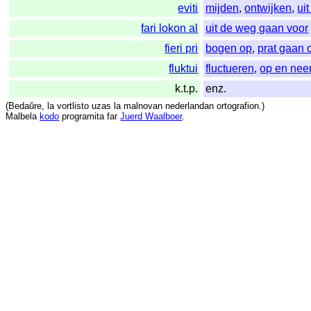
eviti
mijden
,
ontwijken
,
ui
fari lokon al
uit de weg gaan voor
fieri pri
bogen op
,
prat gaan 
fluktui
fluctueren
,
op en nee
k.t.p.
enz.
(
Bedaŭre
,
la
vortlisto
uzas
la
malnovan
nederlandan
ortografion
.)
Malbela
kodo
programita
far
Juerd Waalboer
.