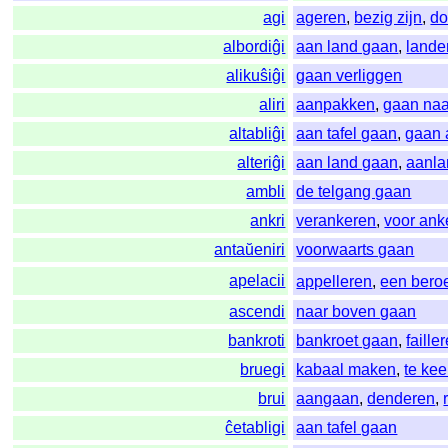
agi
ageren
,
bezig zijn
,
d
albordiĝi
aan land gaan
,
lande
alikuŝiĝi
gaan verliggen
aliri
aanpakken
,
gaan naa
altabliĝi
aan tafel gaan
,
gaan 
alteriĝi
aan land gaan
,
aanl
ambli
de telgang gaan
ankri
verankeren
,
voor ank
antaŭeniri
voorwaarts gaan
apelacii
appelleren
,
een bero
ascendi
naar boven gaan
bankroti
bankroet gaan
,
faille
bruegi
kabaal maken
,
te ke
brui
aangaan
,
denderen
,
ĉetabligi
aan tafel gaan