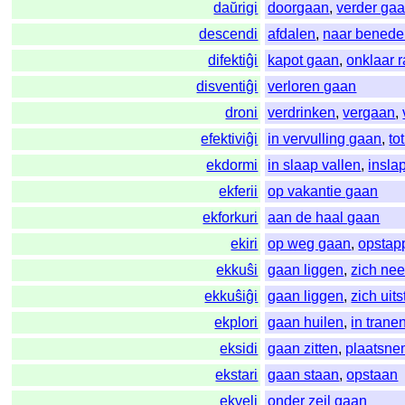
daŭrigi
doorgaan
,
verder ga
descendi
afdalen
,
naar benede
difektiĝi
kapot gaan
,
onklaar 
disventiĝi
verloren gaan
droni
verdrinken
,
vergaan
,
efektiviĝi
in vervulling gaan
,
to
ekdormi
in slaap vallen
,
insla
ekferii
op vakantie gaan
ekforkuri
aan de haal gaan
ekiri
op weg gaan
,
opstap
ekkuŝi
gaan liggen
,
zich ne
ekkuŝiĝi
gaan liggen
,
zich uit
ekplori
gaan huilen
,
in trane
eksidi
gaan zitten
,
plaatsn
ekstari
gaan staan
,
opstaan
ekveli
onder zeil gaan