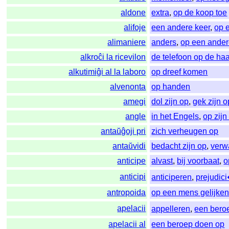
aldone
extra
,
op de koop toe
alifoje
een andere keer
,
op 
alimaniere
anders
,
op een ander
alkroĉi la ricevilon
de telefoon op de ha
alkutimiĝi al la laboro
op dreef komen
alvenonta
op handen
amegi
dol zijn op
,
gek zijn o
angle
in het Engels
,
op zijn
antaŭĝoji pri
zich verheugen op
antaŭvidi
bedacht zijn op
,
verw
anticipe
alvast
,
bij voorbaat
,
o
anticipi
anticiperen
,
prejudic
antropoida
op een mens gelijke
apelacii
appelleren
,
een bero
apelacii al
een beroep doen op