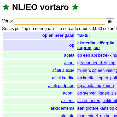
★
NL
/
EO
vortaro
★
Vorto
:
Serĉis
por
"
op en neer gaan".
La
serĉado
daŭris
0,033
sekund
op en neer gaan
fluktui
eksterlita
,
elĉerpita
,
op
supren
,
sur
abata
op een abt betrekki
aboni
geabonneerd zijn op
aĉeti aŭkcie
mijnen
,
op een veili
aĉeti kredite
op krediet kopen
,
pof
aĉeti partpage
op afbetaling kopen
agonii
op sterven liggen
,
zi
akcenti
accentueren
,
beklem
akcidentema
een grotere kans op
aktuale
momenteel
,
op het o