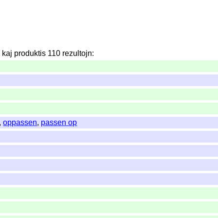
n
kaj
produktis
110
rezultojn
:
,
oppassen
,
passen op