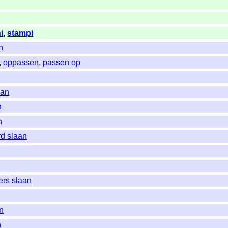
i
,
stampi
n
,
oppassen
,
passen op
aan
n
n
rd slaan
ers slaan
n
n