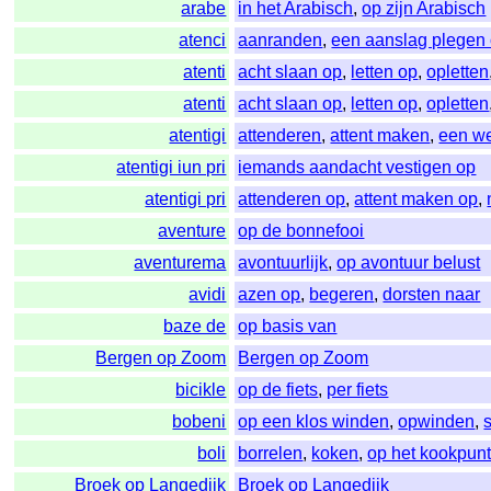
arabe
in het Arabisch
,
op zijn Arabisch
atenci
aanranden
,
een aanslag plegen
atenti
acht slaan op
,
letten op
,
opletten
atenti
acht slaan op
,
letten op
,
opletten
atentigi
attenderen
,
attent maken
,
een w
atentigi iun pri
iemands aandacht vestigen op
atentigi pri
attenderen op
,
attent maken op
,
aventure
op de bonnefooi
aventurema
avontuurlijk
,
op avontuur belust
avidi
azen op
,
begeren
,
dorsten naar
baze de
op basis van
Bergen op Zoom
Bergen op Zoom
bicikle
op de fiets
,
per fiets
bobeni
op een klos winden
,
opwinden
,
boli
borrelen
,
koken
,
op het kookpunt
Broek op Langedijk
Broek op Langedijk