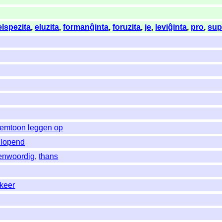
elspezita
,
eluzita
,
formanĝinta
,
foruzita
,
je
,
leviĝinta
,
pro
,
sup
lemtoon leggen op
 lopend
enwoordig
,
thans
keer