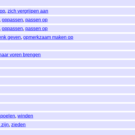
 op
,
zich vergrijpen aan
,
oppassen
,
passen op
,
oppassen
,
passen op
enk geven
,
opmerkzaam maken op
naar voren brengen
spoelen
,
winden
 zijn
,
zieden