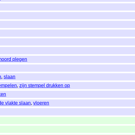
moord plegen
n
,
slaan
empelen
,
zijn stempel drukken op
ken
de vlakte slaan
,
vloeren