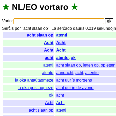
★
NL
/
EO
vortaro
★
Vorto
:
Serĉis
por
"
acht slaan op".
La
serĉado
daŭris
0,019
sekundoj
acht slaan op
atenti
Acht
Acht
Acht
Acht
acht
atento
,
ok
atenti
acht slaan op
,
letten op
,
opletten
atento
aandacht
,
acht
,
attentie
la oka antaŭtagmeze
acht uur 's morgens
la oka posttagmeze
acht uur in de avond
ok
acht
Acht
Acht
acht slaan op
atenti