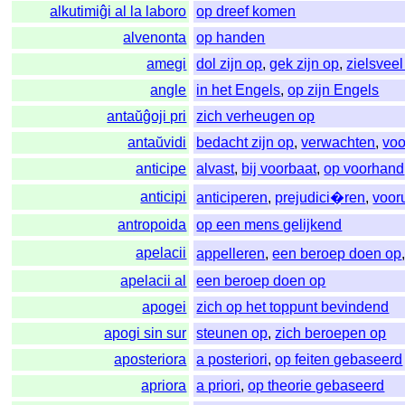
alkutimiĝi al la laboro
op dreef komen
alvenonta
op handen
amegi
dol zijn op
,
gek zijn op
,
zielsvee
angle
in het Engels
,
op zijn Engels
antaŭĝoji pri
zich verheugen op
antaŭvidi
bedacht zijn op
,
verwachten
,
voo
anticipe
alvast
,
bij voorbaat
,
op voorhand
anticipi
anticiperen
,
prejudici�ren
,
voor
antropoida
op een mens gelijkend
apelacii
appelleren
,
een beroep doen op
apelacii al
een beroep doen op
apogei
zich op het toppunt bevindend
apogi sin sur
steunen op
,
zich beroepen op
aposteriora
a posteriori
,
op feiten gebaseerd
apriora
a priori
,
op theorie gebaseerd