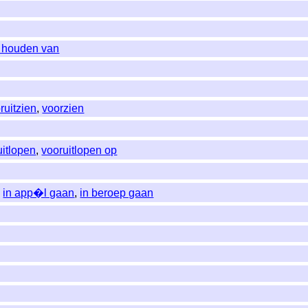
l houden van
ruitzien
,
voorzien
uitlopen
,
vooruitlopen op
,
in app�l gaan
,
in beroep gaan