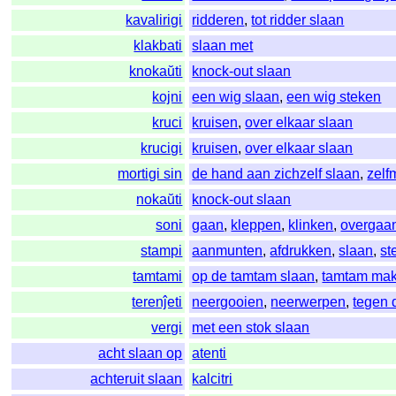
kavalirigi
ridderen
,
tot ridder slaan
klakbati
slaan met
knokaŭti
knock-out slaan
kojni
een wig slaan
,
een wig steken
kruci
kruisen
,
over elkaar slaan
krucigi
kruisen
,
over elkaar slaan
mortigi sin
de hand aan zichzelf slaan
,
zelf
nokaŭti
knock-out slaan
soni
gaan
,
kleppen
,
klinken
,
overgaa
stampi
aanmunten
,
afdrukken
,
slaan
,
st
tamtami
op de tamtam slaan
,
tamtam ma
terenĵeti
neergooien
,
neerwerpen
,
tegen 
vergi
met een stok slaan
acht slaan op
atenti
achteruit slaan
kalcitri