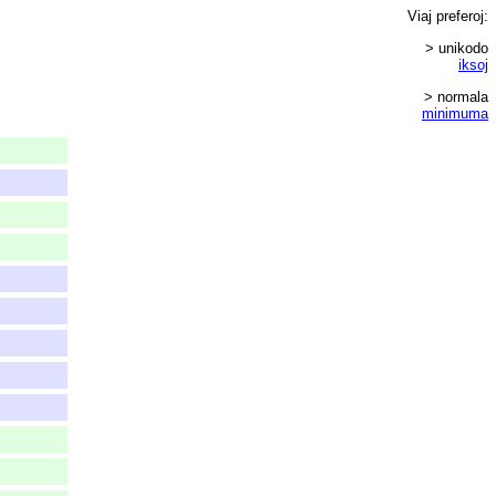
Viaj
preferoj
:
> unikodo
iksoj
> normala
minimuma