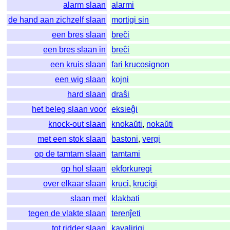
alarm slaan
alarmi
de hand aan zichzelf slaan
mortigi sin
een bres slaan
breĉi
een bres slaan in
breĉi
een kruis slaan
fari krucosignon
een wig slaan
kojni
hard slaan
draŝi
het beleg slaan voor
eksieĝi
knock-out slaan
knokaŭti
,
nokaŭti
met een stok slaan
bastoni
,
vergi
op de tamtam slaan
tamtami
op hol slaan
ekforkuregi
over elkaar slaan
kruci
,
krucigi
slaan met
klakbati
tegen de vlakte slaan
terenĵeti
tot ridder slaan
kavalirigi