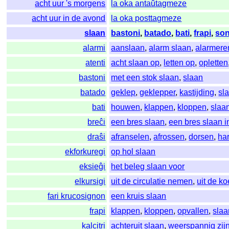
acht uur 's morgens
la oka antaŭtagmeze
acht uur in de avond
la oka posttagmeze
slaan
bastoni
,
batado
,
bati
,
frapi
,
son
alarmi
aanslaan
,
alarm slaan
,
alarmere
atenti
acht slaan op
,
letten op
,
opletten
bastoni
met een stok slaan
,
slaan
batado
geklep
,
geklepper
,
kastijding
,
sl
bati
houwen
,
klappen
,
kloppen
,
slaa
breĉi
een bres slaan
,
een bres slaan i
draŝi
afranselen
,
afrossen
,
dorsen
,
ha
ekforkuregi
op hol slaan
eksieĝi
het beleg slaan voor
elkursigi
uit de circulatie nemen
,
uit de ko
fari krucosignon
een kruis slaan
frapi
klappen
,
kloppen
,
opvallen
,
slaa
kalcitri
achteruit slaan
,
weerspannig zij