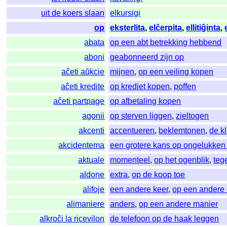
uit de koers slaan
elkursigi
op
eksterlita
,
elĉerpita
,
ellitiĝinta
,
abata
op een abt betrekking hebbend
aboni
geabonneerd zijn op
aĉeti aŭkcie
mijnen
,
op een veiling kopen
aĉeti kredite
op krediet kopen
,
poffen
aĉeti partpage
op afbetaling kopen
agonii
op sterven liggen
,
zieltogen
akcenti
accentueren
,
beklemtonen
,
de k
akcidentema
een grotere kans op ongelukken
aktuale
momenteel
,
op het ogenblik
,
teg
aldone
extra
,
op de koop toe
alifoje
een andere keer
,
op een andere 
alimaniere
anders
,
op een andere manier
alkroĉi la ricevilon
de telefoon op de haak leggen