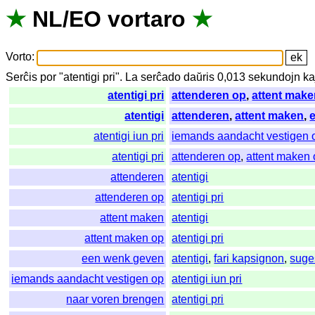
★
NL
/
EO
vortaro
★
Vorto
:
Serĉis
por
"
atentigi pri".
La
serĉado
daŭris
0,013
sekundojn
ka
atentigi pri
attenderen op
,
attent make
atentigi
attenderen
,
attent maken
,
atentigi iun pri
iemands aandacht vestigen 
atentigi pri
attenderen op
,
attent maken
attenderen
atentigi
attenderen op
atentigi pri
attent maken
atentigi
attent maken op
atentigi pri
een wenk geven
atentigi
,
fari kapsignon
,
suge
iemands aandacht vestigen op
atentigi iun pri
naar voren brengen
atentigi pri