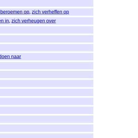
h beroemen op
,
zich verheffen op
n in
,
zich verheugen over
doen naar