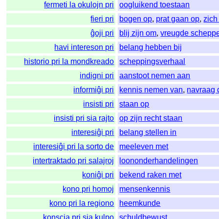
fermeti la okulojn pri
oogluikend toestaan
fieri pri
bogen op
,
prat gaan op
,
zic
ĝoji pri
blij zijn om
,
vreugde scheppe
havi intereson pri
belang hebben bij
historio pri la mondkreado
scheppingsverhaal
indigni pri
aanstoot nemen aan
informiĝi pri
kennis nemen van
,
navraag 
insisti pri
staan op
insisti pri sia rajto
op zijn recht staan
interesiĝi pri
belang stellen in
interesiĝi pri la sorto de
meeleven met
intertraktado pri salajroj
loononderhandelingen
koniĝi pri
bekend raken met
kono pri homoj
mensenkennis
kono pri la regiono
heemkunde
konscia pri sia kulpo
schuldbewust