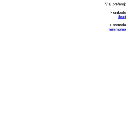
Viaj
preferoj
:
> unikodo
iksoj
> normala
minimuma