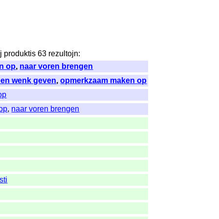
j
produktis
63
rezultojn
:
n op
,
naar voren brengen
een wenk geven
,
opmerkzaam maken op
op
 op
,
naar voren brengen
sti