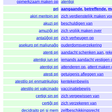
opmerkzaam maken op
atentigi
pri
aangaande
,
betreffende
,
m
akiri meritojn pri
zich verdienstelijk maken vo
akuzi pri
beschuldigen van
amuziĝi pri
zich vrolijk maken over
antaŭĝoji pri
zich verheugen op
asekuro pri maljunaĝo
ouderdomsverzekering
atenti pri
aandacht schenken aan
,
rek
atentigi iun pri
iemands aandacht vestigen 
atentigi pri
attenderen op
,
attent maken
atesti pri
getuigenis afleggen van
atestilo pri enmatrikuligo
kentekenbewijs
atestilo pri vakcinado
vaccinatiebewijs
certigi sin pri
zich vergewissen van
certiĝi pri
zich verzekeren van
decidrajto pri si mem
zelfbeschikkingsrecht