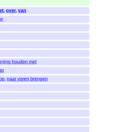
et
,
over
,
van
or
ening houden met
op
 op
,
naar voren brengen