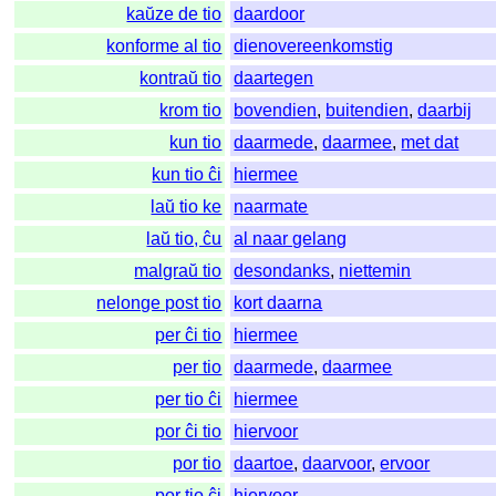
kaŭze de tio
daardoor
konforme al tio
dienovereenkomstig
kontraŭ tio
daartegen
krom tio
bovendien
,
buitendien
,
daarbij
kun tio
daarmede
,
daarmee
,
met dat
kun tio ĉi
hiermee
laŭ tio ke
naarmate
laŭ tio, ĉu
al naar gelang
malgraŭ tio
desondanks
,
niettemin
nelonge post tio
kort daarna
per ĉi tio
hiermee
per tio
daarmede
,
daarmee
per tio ĉi
hiermee
por ĉi tio
hiervoor
por tio
daartoe
,
daarvoor
,
ervoor
por tio ĉi
hiervoor