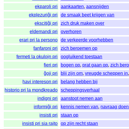
ekparoli pri
aankaarten
,
aansnijden
ekplezuriĝi pri
de smaak beet krijgen van
ekscitiĝi pri
zich druk maken over
eldemandi pri
overhoren
erari pri la persono
de verkeerde voorhebben
fanfaroni pri
zich beroemen op
fermeti la okulojn pri
oogluikend toestaan
fieri pri
bogen op
,
prat gaan op
,
zich ber
ĝoji pri
blij zijn om
,
vreugde scheppen in
havi intereson pri
belang hebben bij
historio pri la mondkreado
scheppingsverhaal
indigni pri
aanstoot nemen aan
informiĝi pri
kennis nemen van
,
navraag doen
insisti pri
staan op
insisti pri sia rajto
op zijn recht staan