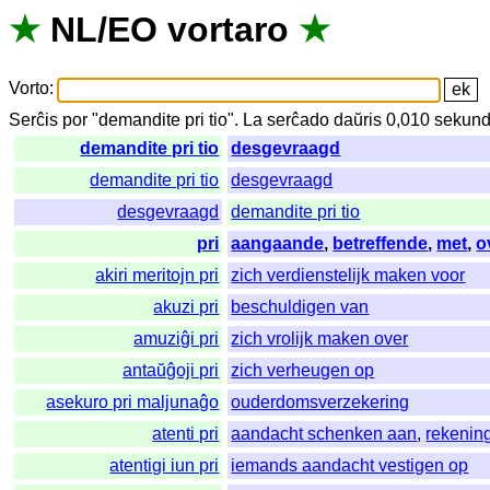
★
NL
/
EO
vortaro
★
Vorto
:
Serĉis
por
"
demandite pri tio".
La
serĉado
daŭris
0,010
sekund
demandite pri tio
desgevraagd
demandite pri tio
desgevraagd
desgevraagd
demandite pri tio
pri
aangaande
,
betreffende
,
met
,
o
akiri meritojn pri
zich verdienstelijk maken voor
akuzi pri
beschuldigen van
amuziĝi pri
zich vrolijk maken over
antaŭĝoji pri
zich verheugen op
asekuro pri maljunaĝo
ouderdomsverzekering
atenti pri
aandacht schenken aan
,
rekenin
atentigi iun pri
iemands aandacht vestigen op