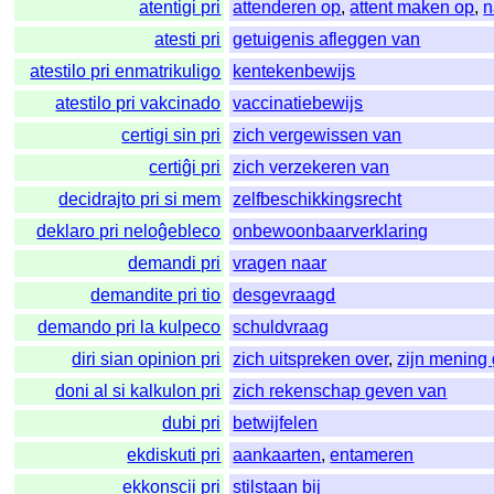
atentigi pri
attenderen op
,
attent maken op
,
n
atesti pri
getuigenis afleggen van
atestilo pri enmatrikuligo
kentekenbewijs
atestilo pri vakcinado
vaccinatiebewijs
certigi sin pri
zich vergewissen van
certiĝi pri
zich verzekeren van
decidrajto pri si mem
zelfbeschikkingsrecht
deklaro pri neloĝebleco
onbewoonbaarverklaring
demandi pri
vragen naar
demandite pri tio
desgevraagd
demando pri la kulpeco
schuldvraag
diri sian opinion pri
zich uitspreken over
,
zijn mening
doni al si kalkulon pri
zich rekenschap geven van
dubi pri
betwijfelen
ekdiskuti pri
aankaarten
,
entameren
ekkonscii pri
stilstaan bij