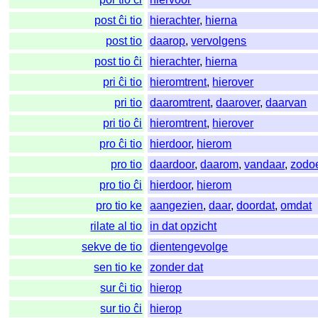
post ĉi tio
hierachter
,
hierna
post tio
daarop
,
vervolgens
post tio ĉi
hierachter
,
hierna
pri ĉi tio
hieromtrent
,
hierover
pri tio
daaromtrent
,
daarover
,
daarvan
pri tio ĉi
hieromtrent
,
hierover
pro ĉi tio
hierdoor
,
hierom
pro tio
daardoor
,
daarom
,
vandaar
,
zodo
pro tio ĉi
hierdoor
,
hierom
pro tio ke
aangezien
,
daar
,
doordat
,
omdat
rilate al tio
in dat opzicht
sekve de tio
dientengevolge
sen tio ke
zonder dat
sur ĉi tio
hierop
sur tio ĉi
hierop