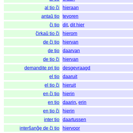
al tio ĉi
hieraan
antaŭ tio
tevoren
ĉi tio
dit
,
dit hier
ĉirkaŭ tio ĉi
hierom
de ĉi tio
hiervan
de tio
daarvan
de tio ĉi
hiervan
demandite pri tio
desgevraagd
el tio
daaruit
el tio ĉi
hieruit
en ĉi tio
hierin
en tio
daarin
,
erin
en tio ĉi
hierin
inter tio
daartussen
interŝanĝe de ĉi tio
hiervoor