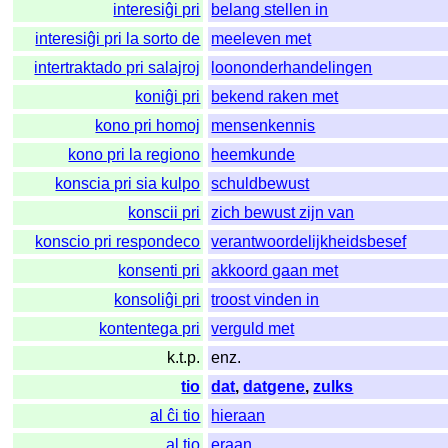
interesiĝi pri
belang stellen in
interesiĝi pri la sorto de
meeleven met
intertraktado pri salajroj
loononderhandelingen
koniĝi pri
bekend raken met
kono pri homoj
mensenkennis
kono pri la regiono
heemkunde
konscia pri sia kulpo
schuldbewust
konscii pri
zich bewust zijn van
konscio pri respondeco
verantwoordelijkheidsbesef
konsenti pri
akkoord gaan met
konsoliĝi pri
troost vinden in
kontentega pri
verguld met
k.t.p.
enz.
tio
dat
,
datgene
,
zulks
al ĉi tio
hieraan
al tio
eraan