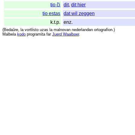
tio ĉi
dit
,
dit hier
tio estas
dat wil zeggen
k.t.p.
enz.
(
Bedaŭre
,
la
vortlisto
uzas
la
malnovan
nederlandan
ortografion
.)
Malbela
kodo
programita
far
Juerd Waalboer
.