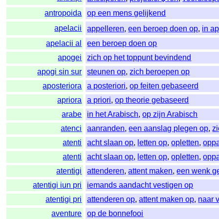
antropoida
op een mens gelijkend
apelacii
appelleren
,
een beroep doen op
,
in a
apelacii al
een beroep doen op
apogei
zich op het toppunt bevindend
apogi sin sur
steunen op
,
zich beroepen op
aposteriora
a posteriori
,
op feiten gebaseerd
apriora
a priori
,
op theorie gebaseerd
arabe
in het Arabisch
,
op zijn Arabisch
atenci
aanranden
,
een aanslag plegen op
,
z
atenti
acht slaan op
,
letten op
,
opletten
,
opp
atenti
acht slaan op
,
letten op
,
opletten
,
opp
atentigi
attenderen
,
attent maken
,
een wenk g
atentigi iun pri
iemands aandacht vestigen op
atentigi pri
attenderen op
,
attent maken op
,
naar 
aventure
op de bonnefooi