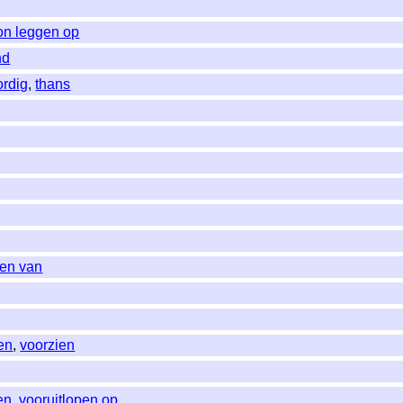
on leggen op
nd
rdig
,
thans
den van
ien
,
voorzien
en
,
vooruitlopen op