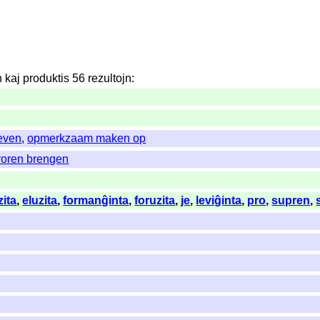
n
kaj
produktis
56
rezultojn
:
even
,
opmerkzaam maken op
voren brengen
zita
,
eluzita
,
formanĝinta
,
foruzita
,
je
,
leviĝinta
,
pro
,
supren
,