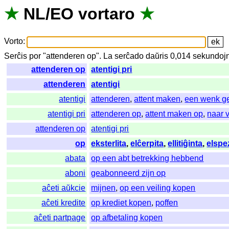
★
NL
/
EO
vortaro
★
Vorto
:
Serĉis
por
"
attenderen op".
La
serĉado
daŭris
0,014
sekundoj
attenderen op
atentigi pri
attenderen
atentigi
atentigi
attenderen
,
attent maken
,
een wenk g
atentigi pri
attenderen op
,
attent maken op
,
naar 
attenderen op
atentigi pri
op
eksterlita
,
elĉerpita
,
ellitiĝinta
,
elspe
abata
op een abt betrekking hebbend
aboni
geabonneerd zijn op
aĉeti aŭkcie
mijnen
,
op een veiling kopen
aĉeti kredite
op krediet kopen
,
poffen
aĉeti partpage
op afbetaling kopen