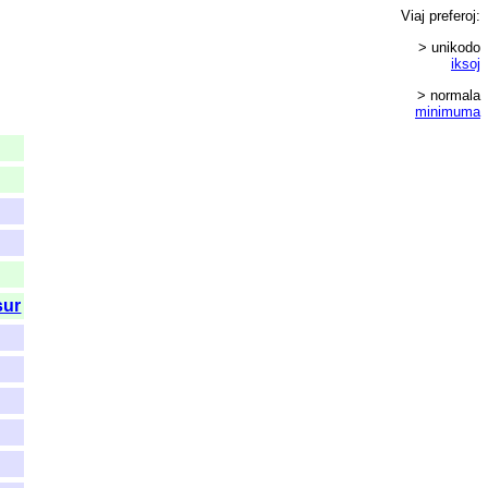
Viaj
preferoj
:
> unikodo
iksoj
> normala
minimuma
sur