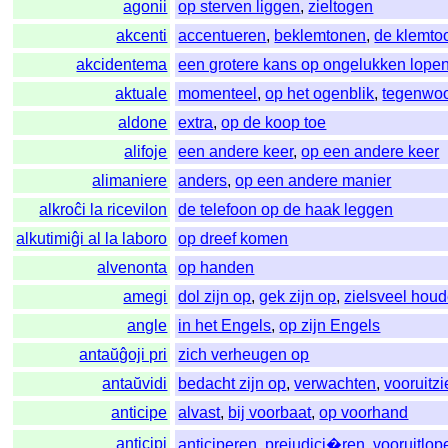
agonii
op sterven liggen
,
zieltogen
akcenti
accentueren
,
beklemtonen
,
de klemto
akcidentema
een grotere kans op ongelukken lope
aktuale
momenteel
,
op het ogenblik
,
tegenwoo
aldone
extra
,
op de koop toe
alifoje
een andere keer
,
op een andere keer
alimaniere
anders
,
op een andere manier
alkroĉi la ricevilon
de telefoon op de haak leggen
alkutimiĝi al la laboro
op dreef komen
alvenonta
op handen
amegi
dol zijn op
,
gek zijn op
,
zielsveel hou
angle
in het Engels
,
op zijn Engels
antaŭĝoji pri
zich verheugen op
antaŭvidi
bedacht zijn op
,
verwachten
,
vooruitz
anticipe
alvast
,
bij voorbaat
,
op voorhand
anticipi
anticiperen
,
prejudici�ren
,
vooruitlop