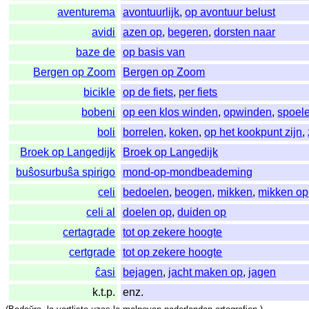
aventurema
avontuurlijk
,
op avontuur belust
avidi
azen op
,
begeren
,
dorsten naar
baze de
op basis van
Bergen op Zoom
Bergen op Zoom
bicikle
op de fiets
,
per fiets
bobeni
op een klos winden
,
opwinden
,
spoel
boli
borrelen
,
koken
,
op het kookpunt zijn
,
Broek op Langedijk
Broek op Langedijk
buŝosurbuŝa spirigo
mond-op-mondbeademing
celi
bedoelen
,
beogen
,
mikken
,
mikken op
celi al
doelen op
,
duiden op
certagrade
tot op zekere hoogte
certgrade
tot op zekere hoogte
ĉasi
bejagen
,
jacht maken op
,
jagen
k.t.p.
enz.