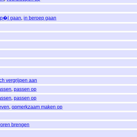
pp�l gaan
,
in beroep gaan
ich vergrijpen aan
assen
,
passen op
assen
,
passen op
even
,
opmerkzaam maken op
voren brengen