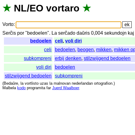
★
NL
/
EO
vortaro
★
Vorto
:
Serĉis
por
"
bedoelen".
La
serĉado
daŭris
0,004
sekundojn
kaj
bedoelen
celi
,
voli diri
celi
bedoelen
,
beogen
,
mikken
,
mikken o
subkompreni
erbij denken
,
stilzwijgend bedoelen
voli diri
bedoelen
stilzwijgend bedoelen
subkompreni
(
Bedaŭre
,
la
vortlisto
uzas
la
malnovan
nederlandan
ortografion
.)
Malbela
kodo
programita
far
Juerd Waalboer
.