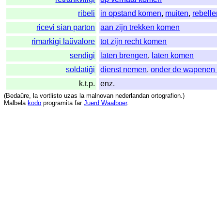
ribeli
in opstand komen
,
muiten
,
rebelle
ricevi sian parton
aan zijn trekken komen
rimarkigi laŭvalore
tot zijn recht komen
sendigi
laten brengen
,
laten komen
soldatiĝi
dienst nemen
,
onder de wapenen
k.t.p.
enz.
(
Bedaŭre
,
la
vortlisto
uzas
la
malnovan
nederlandan
ortografion
.)
Malbela
kodo
programita
far
Juerd Waalboer
.