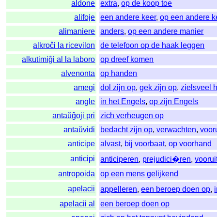
aldone
extra
,
op de koop toe
alifoje
een andere keer
,
op een andere k
alimaniere
anders
,
op een andere manier
alkroĉi la ricevilon
de telefoon op de haak leggen
alkutimiĝi al la laboro
op dreef komen
alvenonta
op handen
amegi
dol zijn op
,
gek zijn op
,
zielsveel
angle
in het Engels
,
op zijn Engels
antaŭĝoji pri
zich verheugen op
antaŭvidi
bedacht zijn op
,
verwachten
,
voor
anticipe
alvast
,
bij voorbaat
,
op voorhand
anticipi
anticiperen
,
prejudici�ren
,
voorui
antropoida
op een mens gelijkend
apelacii
appelleren
,
een beroep doen op
,
apelacii al
een beroep doen op