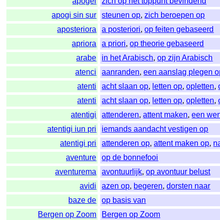
apogei
zich op het toppunt bevindend
apogi sin sur
steunen op
,
zich beroepen op
aposteriora
a posteriori
,
op feiten gebaseerd
apriora
a priori
,
op theorie gebaseerd
arabe
in het Arabisch
,
op zijn Arabisch
atenci
aanranden
,
een aanslag plegen o
atenti
acht slaan op
,
letten op
,
opletten
,
atenti
acht slaan op
,
letten op
,
opletten
,
atentigi
attenderen
,
attent maken
,
een we
atentigi iun pri
iemands aandacht vestigen op
atentigi pri
attenderen op
,
attent maken op
,
n
aventure
op de bonnefooi
aventurema
avontuurlijk
,
op avontuur belust
avidi
azen op
,
begeren
,
dorsten naar
baze de
op basis van
Bergen op Zoom
Bergen op Zoom