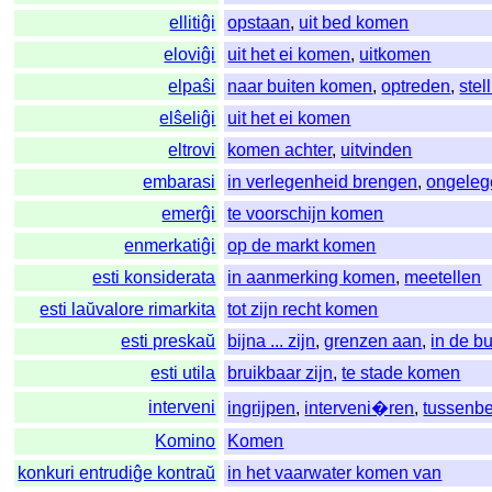
ellitiĝi
opstaan
,
uit bed komen
eloviĝi
uit het ei komen
,
uitkomen
elpaŝi
naar buiten komen
,
optreden
,
ste
elŝeliĝi
uit het ei komen
eltrovi
komen achter
,
uitvinden
embarasi
in verlegenheid brengen
,
ongele
emerĝi
te voorschijn komen
enmerkatiĝi
op de markt komen
esti konsiderata
in aanmerking komen
,
meetellen
esti laŭvalore rimarkita
tot zijn recht komen
esti preskaŭ
bijna ... zijn
,
grenzen aan
,
in de b
esti utila
bruikbaar zijn
,
te stade komen
interveni
ingrijpen
,
interveni�ren
,
tussenb
Komino
Komen
konkuri entrudiĝe kontraŭ
in het vaarwater komen van