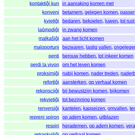
kontaktiĝi kun
in aanraking komen met
konveni
betamem
,
gelegen komen
,
passe
kvietiĝi
bedaren
,
bekoelen
,
luwen
,
tot ru
laŭmodiĝi
in zwang komen
malkaŝiĝi
aan het licht komen
maloportuni
bezwaren
,
lastig vallen
,
ongelege
penti
berouw hebben
,
tot inkeer komen
perdi la vivon
om het leven komen
proksimiĝi
nabij komen
,
nader treden
,
naderb
refortiĝi
aansterken
,
op verhaal komen
rekonsciiĝi
bij bewustzijn komen
,
bijkomen
rekvietiĝi
tot bezinning komen
renversiĝi
kantelen
,
kapseizen
,
omvallen
,
te
repreni spiron
op adem komen
,
uitblazen
respiri
herademen
,
op adem komen
,
ver
retrankviliĝi
op verhaal komen