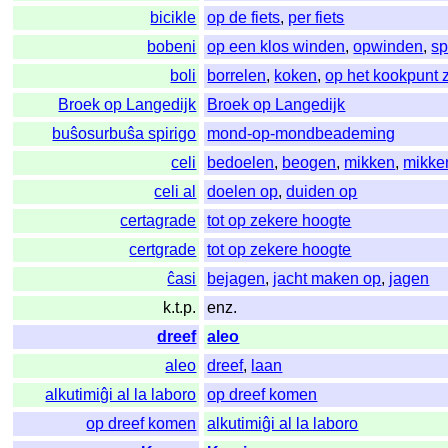
bicikle
op de fiets
,
per fiets
bobeni
op een klos winden
,
opwinden
,
sp
boli
borrelen
,
koken
,
op het kookpunt z
Broek op Langedijk
Broek op Langedijk
buŝosurbuŝa spirigo
mond-op-mondbeademing
celi
bedoelen
,
beogen
,
mikken
,
mikke
celi al
doelen op
,
duiden op
certagrade
tot op zekere hoogte
certgrade
tot op zekere hoogte
ĉasi
bejagen
,
jacht maken op
,
jagen
k.t.p.
enz.
dreef
aleo
aleo
dreef
,
laan
alkutimiĝi al la laboro
op dreef komen
op dreef komen
alkutimiĝi al la laboro