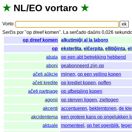
★
NL
/
EO
vortaro
★
Vorto
:
Serĉis
por
"
op dreef komen".
La
serĉado
daŭris
0,026
sekundo
op dreef komen
alkutimiĝi al la laboro
op
eksterlita
,
elĉerpita
,
ellitiĝinta
,
e
abata
op een abt betrekking hebbend
aboni
geabonneerd zijn op
aĉeti aŭkcie
mijnen
,
op een veiling kopen
aĉeti kredite
op krediet kopen
,
poffen
aĉeti partpage
op afbetaling kopen
agonii
op sterven liggen
,
zieltogen
akcenti
accentueren
,
beklemtonen
,
de kl
akcidentema
een grotere kans op ongelukken 
aktuale
momenteel
,
op het ogenblik
,
tege