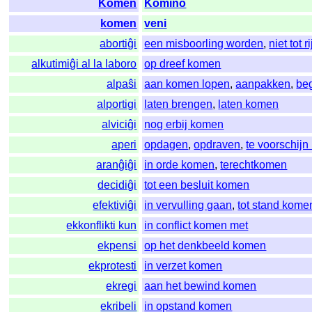
Komen
Komino
komen
veni
abortiĝi
een misboorling worden
,
niet tot 
alkutimiĝi al la laboro
op dreef komen
alpaŝi
aan komen lopen
,
aanpakken
,
be
alportigi
laten brengen
,
laten komen
alviciĝi
nog erbij komen
aperi
opdagen
,
opdraven
,
te voorschij
aranĝiĝi
in orde komen
,
terechtkomen
decidiĝi
tot een besluit komen
efektiviĝi
in vervulling gaan
,
tot stand kome
ekkonflikti kun
in conflict komen met
ekpensi
op het denkbeeld komen
ekprotesti
in verzet komen
ekregi
aan het bewind komen
ekribeli
in opstand komen