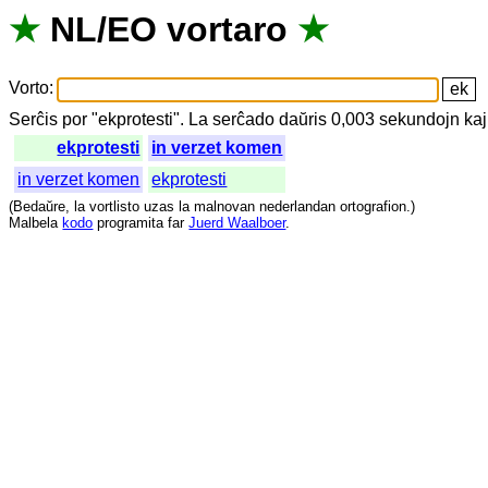
★
NL
/
EO
vortaro
★
Vorto
:
Serĉis
por
"
ekprotesti".
La
serĉado
daŭris
0,003
sekundojn
kaj
ekprotesti
in verzet komen
in verzet komen
ekprotesti
(
Bedaŭre
,
la
vortlisto
uzas
la
malnovan
nederlandan
ortografion
.)
Malbela
kodo
programita
far
Juerd Waalboer
.