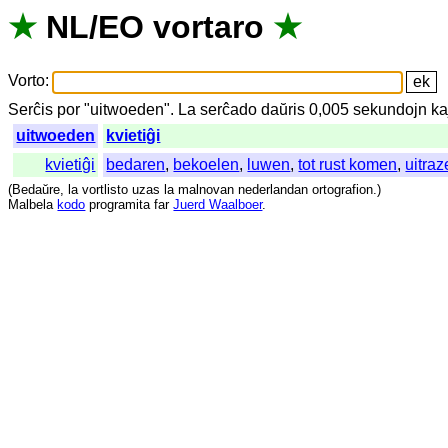
★
NL
/
EO
vortaro
★
Vorto
:
Serĉis
por
"
uitwoeden".
La
serĉado
daŭris
0,005
sekundojn
ka
uitwoeden
kvietiĝi
kvietiĝi
bedaren
,
bekoelen
,
luwen
,
tot rust komen
,
uitra
(
Bedaŭre
,
la
vortlisto
uzas
la
malnovan
nederlandan
ortografion
.)
Malbela
kodo
programita
far
Juerd Waalboer
.