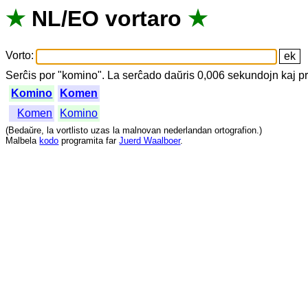
★
NL
/
EO
vortaro
★
Vorto
:
Serĉis
por
"
komino".
La
serĉado
daŭris
0,006
sekundojn
kaj
p
Komino
Komen
Komen
Komino
(
Bedaŭre
,
la
vortlisto
uzas
la
malnovan
nederlandan
ortografion
.)
Malbela
kodo
programita
far
Juerd Waalboer
.