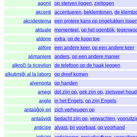
agonii
op sterven liggen
,
zieltogen
akcenti
accentueren
,
beklemtonen
,
de klemto
akcidentema
een grotere kans op ongelukken lope
aktuale
momenteel
,
op het ogenblik
,
tegenwoo
aldone
extra
,
op de koop toe
alifoje
een andere keer
,
op een andere keer
alimaniere
anders
,
op een andere manier
alkroĉi la ricevilon
de telefoon op de haak leggen
alkutimiĝi al la laboro
op dreef komen
alvenonta
op handen
amegi
dol zijn op
,
gek zijn op
,
zielsveel hou
angle
in het Engels
,
op zijn Engels
antaŭĝoji pri
zich verheugen op
antaŭvidi
bedacht zijn op
,
verwachten
,
vooruitz
anticipe
alvast
,
bij voorbaat
,
op voorhand
anticipi