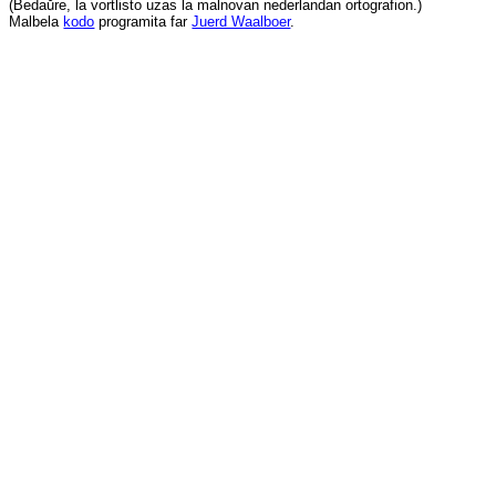
(
Bedaŭre
,
la
vortlisto
uzas
la
malnovan
nederlandan
ortografion
.)
Malbela
kodo
programita
far
Juerd Waalboer
.