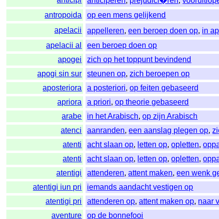
anticiperen
,
prejudici�ren
,
vooruitlop
antropoida
op een mens gelijkend
apelacii
appelleren
,
een beroep doen op
,
in a
apelacii al
een beroep doen op
apogei
zich op het toppunt bevindend
apogi sin sur
steunen op
,
zich beroepen op
aposteriora
a posteriori
,
op feiten gebaseerd
apriora
a priori
,
op theorie gebaseerd
arabe
in het Arabisch
,
op zijn Arabisch
atenci
aanranden
,
een aanslag plegen op
,
z
atenti
acht slaan op
,
letten op
,
opletten
,
opp
atenti
acht slaan op
,
letten op
,
opletten
,
opp
atentigi
attenderen
,
attent maken
,
een wenk g
atentigi iun pri
iemands aandacht vestigen op
atentigi pri
attenderen op
,
attent maken op
,
naar 
aventure
op de bonnefooi