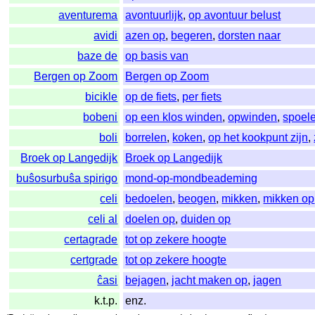
aventurema
avontuurlijk
,
op avontuur belust
avidi
azen op
,
begeren
,
dorsten naar
baze de
op basis van
Bergen op Zoom
Bergen op Zoom
bicikle
op de fiets
,
per fiets
bobeni
op een klos winden
,
opwinden
,
spoel
boli
borrelen
,
koken
,
op het kookpunt zijn
,
Broek op Langedijk
Broek op Langedijk
buŝosurbuŝa spirigo
mond-op-mondbeademing
celi
bedoelen
,
beogen
,
mikken
,
mikken op
celi al
doelen op
,
duiden op
certagrade
tot op zekere hoogte
certgrade
tot op zekere hoogte
ĉasi
bejagen
,
jacht maken op
,
jagen
k.t.p.
enz.