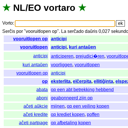
★
NL
/
EO
vortaro
★
Vorto
:
Serĉis
por
"
vooruitlopen op".
La
serĉado
daŭris
0,027
sekundo
vooruitlopen op
anticipi
vooruitlopen
anticipi
,
kuri antaŭen
anticipi
anticiperen
,
prejudici�ren
,
vooruitlop
kuri antaŭen
voorliggen
,
vooruitlopen
vooruitlopen op
anticipi
op
eksterlita
,
elĉerpita
,
ellitiĝinta
,
elspe
abata
op een abt betrekking hebbend
aboni
geabonneerd zijn op
aĉeti aŭkcie
mijnen
,
op een veiling kopen
aĉeti kredite
op krediet kopen
,
poffen
aĉeti partpage
op afbetaling kopen