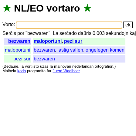
★
NL
/
EO
vortaro
★
Vorto
:
Serĉis
por
"
bezwaren".
La
serĉado
daŭris
0,003
sekundojn
ka
bezwaren
maloportuni
,
pezi sur
maloportuni
bezwaren
,
lastig vallen
,
ongelegen komen
pezi sur
bezwaren
(
Bedaŭre
,
la
vortlisto
uzas
la
malnovan
nederlandan
ortografion
.)
Malbela
kodo
programita
far
Juerd Waalboer
.