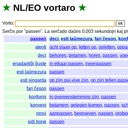
★
NL
/
EO
vortaro
★
Vorto
:
Serĉis
por
"
passen".
La
serĉado
daŭris
0,003
sekundojn
kaj
p
passen
deci
,
esti laŭmezura
,
fari ĉeson
,
kon
atenti
acht slaan op
,
letten op
,
opletten
,
oppa
deci
behoren
,
betamen
,
horen
,
passen
,
voe
enadaptiĝi ĝuste
in elkaar passen
,
ineenpassen
esti laŭmezura
passen
esti singarda
op zijn qui-vive zijn
,
op zijn tellen pas
fari ĉeson
passen
konformi
in overeenstemming zijn
,
passen
konveni
betamem
,
gelegen komen
,
passen
,
sc
provi
aanpassen
,
beproeven
,
passen
,
probe
sidi bone
passen