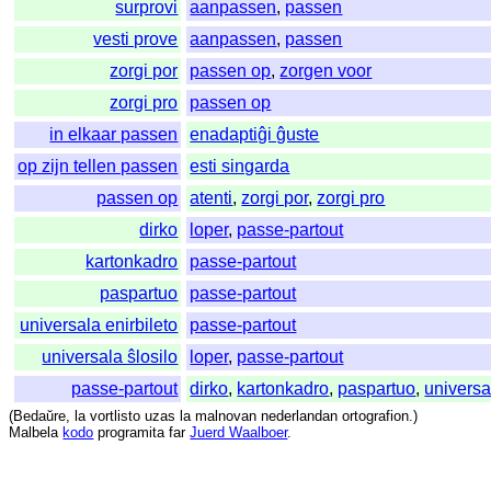
surprovi
aanpassen
,
passen
vesti prove
aanpassen
,
passen
zorgi por
passen op
,
zorgen voor
zorgi pro
passen op
in elkaar passen
enadaptiĝi ĝuste
op zijn tellen passen
esti singarda
passen op
atenti
,
zorgi por
,
zorgi pro
dirko
loper
,
passe-partout
kartonkadro
passe-partout
paspartuo
passe-partout
universala enirbileto
passe-partout
universala ŝlosilo
loper
,
passe-partout
passe-partout
dirko
,
kartonkadro
,
paspartuo
,
universa
(
Bedaŭre
,
la
vortlisto
uzas
la
malnovan
nederlandan
ortografion
.)
Malbela
kodo
programita
far
Juerd Waalboer
.