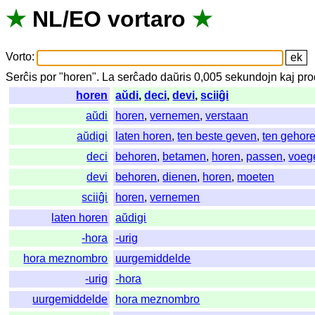
★
NL
/
EO
vortaro
★
Vorto
:
Serĉis
por
"
horen".
La
serĉado
daŭris
0,005
sekundojn
kaj
pro
horen
aŭdi
,
deci
,
devi
,
sciiĝi
aŭdi
horen
,
vernemen
,
verstaan
aŭdigi
laten horen
,
ten beste geven
,
ten gehor
deci
behoren
,
betamen
,
horen
,
passen
,
voeg
devi
behoren
,
dienen
,
horen
,
moeten
sciiĝi
horen
,
vernemen
laten horen
aŭdigi
-hora
-urig
hora meznombro
uurgemiddelde
-urig
-hora
uurgemiddelde
hora meznombro