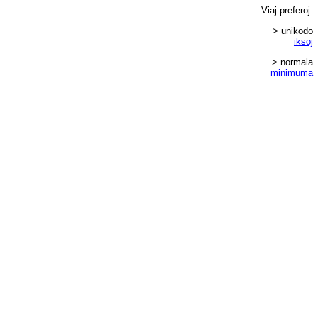
Viaj
preferoj
:
> unikodo
iksoj
> normala
minimuma