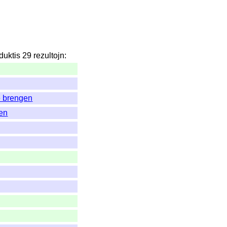
duktis
29
rezultojn
:
e brengen
en