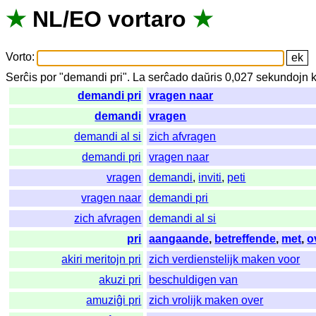
★
NL
/
EO
vortaro
★
Vorto
:
Serĉis
por
"
demandi pri".
La
serĉado
daŭris
0,027
sekundojn
demandi pri
vragen naar
demandi
vragen
demandi al si
zich afvragen
demandi pri
vragen naar
vragen
demandi
,
inviti
,
peti
vragen naar
demandi pri
zich afvragen
demandi al si
pri
aangaande
,
betreffende
,
met
,
o
akiri meritojn pri
zich verdienstelijk maken voor
akuzi pri
beschuldigen van
amuziĝi pri
zich vrolijk maken over