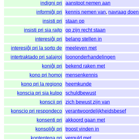
indigni pri
aanstoot nemen aan
informiĝi pri
kennis nemen van
,
navraag doen
insisti pri
staan op
insisti pri sia rajto
op zijn recht staan
interesiĝi pri
belang stellen in
interesiĝi pri la sorto de
meeleven met
intertraktado pri salajroj
loononderhandelingen
koniĝi pri
bekend raken met
kono pri homoj
mensenkennis
kono pri la regiono
heemkunde
konscia pri sia kulpo
schuldbewust
konscii pri
zich bewust zijn van
konscio pri respondeco
verantwoordelijkheidsbesef
konsenti pri
akkoord gaan met
konsoliĝi pri
troost vinden in
kontentega pri
verguld met