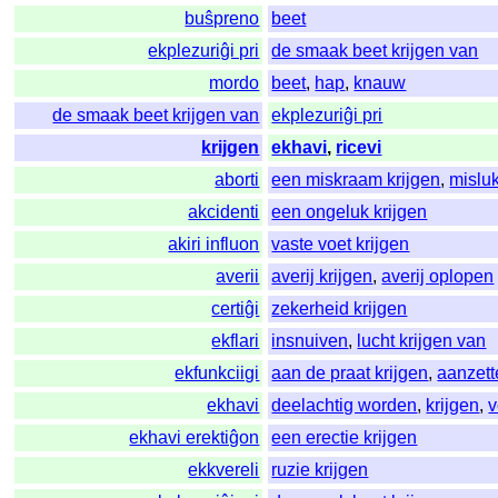
buŝpreno
beet
ekplezuriĝi pri
de smaak beet krijgen van
mordo
beet
,
hap
,
knauw
de smaak beet krijgen van
ekplezuriĝi pri
krijgen
ekhavi
,
ricevi
aborti
een miskraam krijgen
,
mislu
akcidenti
een ongeluk krijgen
akiri influon
vaste voet krijgen
averii
averij krijgen
,
averij oplopen
certiĝi
zekerheid krijgen
ekflari
insnuiven
,
lucht krijgen van
ekfunkciigi
aan de praat krijgen
,
aanzett
ekhavi
deelachtig worden
,
krijgen
,
v
ekhavi erektiĝon
een erectie krijgen
ekkvereli
ruzie krijgen