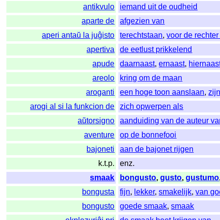
antikvulo
iemand uit de oudheid
aparte de
afgezien van
aperi antaŭ la juĝisto
terechtstaan
,
voor de rechter
apertiva
de eetlust prikkelend
apude
daarnaast
,
ernaast
,
hiernaas
areolo
kring om de maan
aroganti
een hoge toon aanslaan
,
zij
arogi al si la funkcion de
zich opwerpen als
aŭtorsigno
aanduiding van de auteur va
aventure
op de bonnefooi
bajoneti
aan de bajonet rijgen
k.t.p.
enz.
smaak
bongusto
,
gusto
,
gustumo
bongusta
fijn
,
lekker
,
smakelijk
,
van go
bongusto
goede smaak
,
smaak