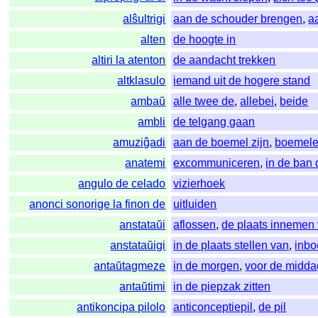
alŝultrigi
aan de schouder brengen
,
a
alten
de hoogte in
altiri la atenton
de aandacht trekken
altklasulo
iemand uit de hogere stand
ambaŭ
alle twee de
,
allebei
,
beide
ambli
de telgang gaan
amuziĝadi
aan de boemel zijn
,
boemel
anatemi
excommuniceren
,
in de ban
angulo de celado
vizierhoek
anonci sonorige la finon de
uitluiden
anstataŭi
aflossen
,
de plaats innemen
anstataŭigi
in de plaats stellen van
,
inbo
antaŭtagmeze
in de morgen
,
voor de midda
antaŭtimi
in de piepzak zitten
antikoncipa pilolo
anticonceptiepil
,
de pil