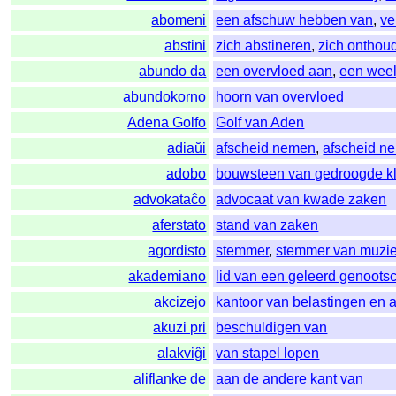
abomeni
een afschuw hebben van
,
ve
abstini
zich abstineren
,
zich onthou
abundo da
een overvloed aan
,
een wee
abundokorno
hoorn van overvloed
Adena Golfo
Golf van Aden
adiaŭi
afscheid nemen
,
afscheid n
adobo
bouwsteen van gedroogde kl
advokataĉo
advocaat van kwade zaken
aferstato
stand van zaken
agordisto
stemmer
,
stemmer van muzie
akademiano
lid van een geleerd genoots
akcizejo
kantoor van belastingen en 
akuzi pri
beschuldigen van
alakviĝi
van stapel lopen
aliflanke de
aan de andere kant van