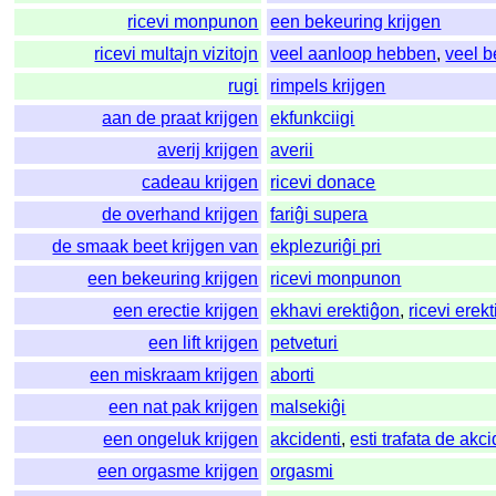
ricevi monpunon
een bekeuring krijgen
ricevi multajn vizitojn
veel aanloop hebben
,
veel b
rugi
rimpels krijgen
aan de praat krijgen
ekfunkciigi
averij krijgen
averii
cadeau krijgen
ricevi donace
de overhand krijgen
fariĝi supera
de smaak beet krijgen van
ekplezuriĝi pri
een bekeuring krijgen
ricevi monpunon
een erectie krijgen
ekhavi erektiĝon
,
ricevi erek
een lift krijgen
petveturi
een miskraam krijgen
aborti
een nat pak krijgen
malsekiĝi
een ongeluk krijgen
akcidenti
,
esti trafata de akc
een orgasme krijgen
orgasmi