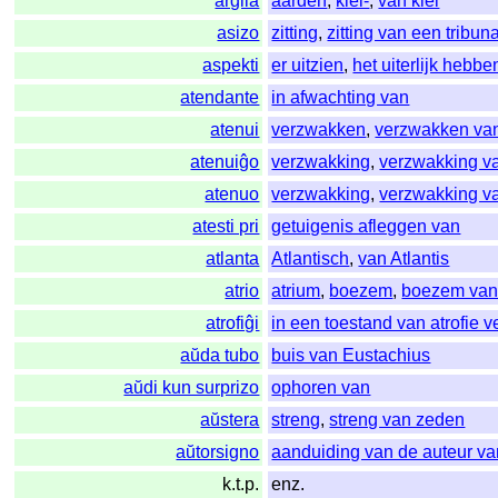
argila
aarden
,
klei-
,
van klei
asizo
zitting
,
zitting van een tribun
aspekti
er uitzien
,
het uiterlijk hebb
atendante
in afwachting van
atenui
verzwakken
,
verzwakken van
atenuiĝo
verzwakking
,
verzwakking va
atenuo
verzwakking
,
verzwakking va
atesti pri
getuigenis afleggen van
atlanta
Atlantisch
,
van Atlantis
atrio
atrium
,
boezem
,
boezem van 
atrofiĝi
in een toestand van atrofie 
aŭda tubo
buis van Eustachius
aŭdi kun surprizo
ophoren van
aŭstera
streng
,
streng van zeden
aŭtorsigno
aanduiding van de auteur va
k.t.p.
enz.