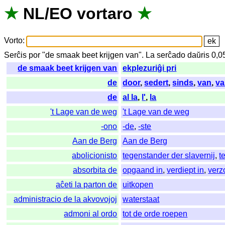
★
NL
/
EO
vortaro
★
Vorto
:
Serĉis
por
"
de smaak beet krijgen van".
La
serĉado
daŭris
0,0
de smaak beet krijgen van
ekplezuriĝi pri
de
door
,
sedert
,
sinds
,
van
,
va
de
al la
,
l'
,
la
't Lage van de weg
't Lage van de weg
-ono
-de
,
-ste
Aan de Berg
Aan de Berg
abolicionisto
tegenstander der slavernij
,
t
absorbita de
opgaand in
,
verdiept in
,
verz
aĉeti la parton de
uitkopen
administracio de la akvovojoj
waterstaat
admoni al ordo
tot de orde roepen