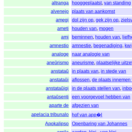
altranga
hooggeplaatst
,
van standing
alvenejo
plaats van aankomst
amegi
dol zijn op
,
gek zijn op
,
ziel
ameti
houden van
,
mogen
ami
beminnen
,
houden van
,
lief
amnestio
amnestie
,
begenadiging
,
kwi
analoge
naar analogie van
aneŭrismo
aneurisme
,
plaatselijke uitz
anstataŭ
in plaats van
,
in stede van
anstataŭi
aflossen
,
de plaats innemen
anstataŭigi
in de plaats stellen van
,
inbo
antaŭsenti
een voorgevoel hebben van
aparte de
afgezien van
apelacia tribunalo
hof van app�l
Apokalipso
Openbaring van Johannes