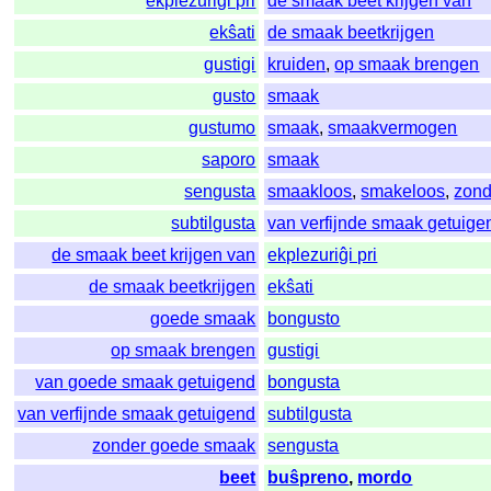
ekplezuriĝi pri
de smaak beet krijgen van
ekŝati
de smaak beetkrijgen
gustigi
kruiden
,
op smaak brengen
gusto
smaak
gustumo
smaak
,
smaakvermogen
saporo
smaak
sengusta
smaakloos
,
smakeloos
,
zond
subtilgusta
van verfijnde smaak getuige
de smaak beet krijgen van
ekplezuriĝi pri
de smaak beetkrijgen
ekŝati
goede smaak
bongusto
op smaak brengen
gustigi
van goede smaak getuigend
bongusta
van verfijnde smaak getuigend
subtilgusta
zonder goede smaak
sengusta
beet
buŝpreno
,
mordo