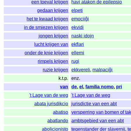
een toeval krijgen
havi atakon de epilepsio
gedaan krijgen
elpeti
het te kwaad krijgen
emociiĝi
in de smiezen krijgen
ekvidi
jongen krijgen
naski idojn
lucht krijgen van
ekflari
onder de knie krijgen
ellerni
rimpels krijgen
rugi
ruzie krijgen
ekkvereli
,
malpaciĝi
k.t.p.
enz.
van
de
,
el
,
familia nomo
,
pri
't Lage van de weg
't Lage van de weg
abata jurisdikcio
jurisdictie van een abt
abatiso
versperring van bomen of ta
abatlando
ambtsgebied van een abt
abolicionisto
tegenstander der slavernij
,
t