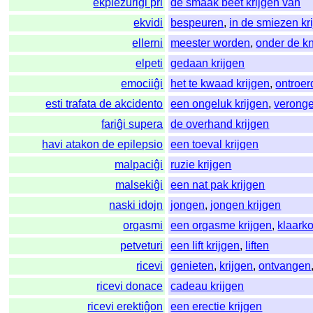
ekplezuriĝi pri
de smaak beet krijgen van
ekvidi
bespeuren
,
in de smiezen kr
ellerni
meester worden
,
onder de kn
elpeti
gedaan krijgen
emociiĝi
het te kwaad krijgen
,
ontroe
esti trafata de akcidento
een ongeluk krijgen
,
verong
fariĝi supera
de overhand krijgen
havi atakon de epilepsio
een toeval krijgen
malpaciĝi
ruzie krijgen
malsekiĝi
een nat pak krijgen
naski idojn
jongen
,
jongen krijgen
orgasmi
een orgasme krijgen
,
klaark
petveturi
een lift krijgen
,
liften
ricevi
genieten
,
krijgen
,
ontvangen
ricevi donace
cadeau krijgen
ricevi erektiĝon
een erectie krijgen