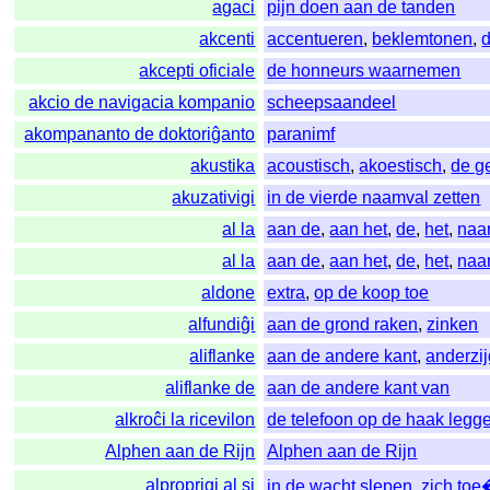
agaci
pijn doen aan de tanden
akcenti
accentueren
,
beklemtonen
,
akcepti oficiale
de honneurs waarnemen
akcio de navigacia kompanio
scheepsaandeel
akompananto de doktoriĝanto
paranimf
akustika
acoustisch
,
akoestisch
,
de ge
akuzativigi
in de vierde naamval zetten
al la
aan de
,
aan het
,
de
,
het
,
naa
al la
aan de
,
aan het
,
de
,
het
,
naa
aldone
extra
,
op de koop toe
alfundiĝi
aan de grond raken
,
zinken
aliflanke
aan de andere kant
,
anderzi
aliflanke de
aan de andere kant van
alkroĉi la ricevilon
de telefoon op de haak legg
Alphen aan de Rijn
Alphen aan de Rijn
alproprigi al si
in de wacht slepen
,
zich to