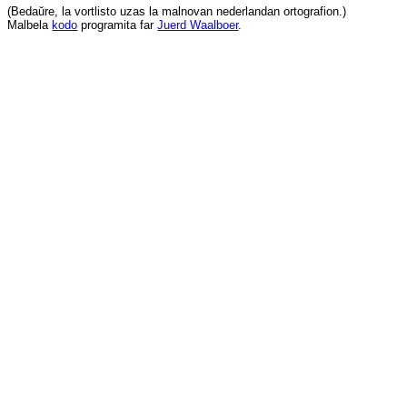
(
Bedaŭre
,
la
vortlisto
uzas
la
malnovan
nederlandan
ortografion
.)
Malbela
kodo
programita
far
Juerd Waalboer
.