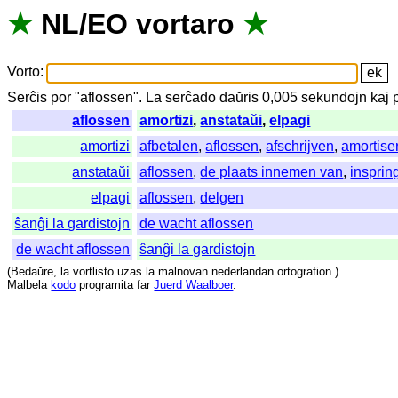
★
NL
/
EO
vortaro
★
Vorto
:
Serĉis
por
"
aflossen".
La
serĉado
daŭris
0,005
sekundojn
kaj
aflossen
amortizi
,
anstataŭi
,
elpagi
amortizi
afbetalen
,
aflossen
,
afschrijven
,
amortise
anstataŭi
aflossen
,
de plaats innemen van
,
insprin
elpagi
aflossen
,
delgen
ŝanĝi la gardistojn
de wacht aflossen
de wacht aflossen
ŝanĝi la gardistojn
(
Bedaŭre
,
la
vortlisto
uzas
la
malnovan
nederlandan
ortografion
.)
Malbela
kodo
programita
far
Juerd Waalboer
.