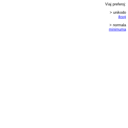
Viaj
preferoj
:
> unikodo
iksoj
> normala
minimuma