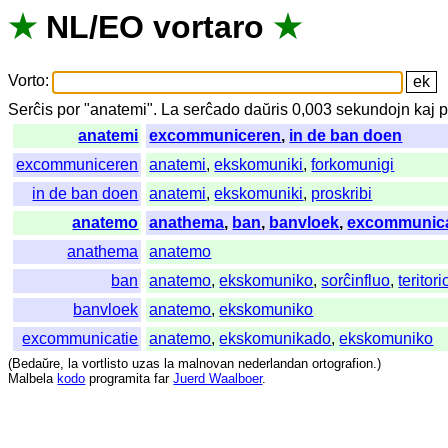
★
NL
/
EO
vortaro
★
Vorto
:
Serĉis
por
"
anatemi".
La
serĉado
daŭris
0,003
sekundojn
kaj
p
anatemi
excommuniceren
,
in de ban doen
excommuniceren
anatemi
,
ekskomuniki
,
forkomunigi
in de ban doen
anatemi
,
ekskomuniki
,
proskribi
anatemo
anathema
,
ban
,
banvloek
,
excommunica
anathema
anatemo
ban
anatemo
,
ekskomuniko
,
sorĉinfluo
,
teritori
banvloek
anatemo
,
ekskomuniko
excommunicatie
anatemo
,
ekskomunikado
,
ekskomuniko
(
Bedaŭre
,
la
vortlisto
uzas
la
malnovan
nederlandan
ortografion
.)
Malbela
kodo
programita
far
Juerd Waalboer
.