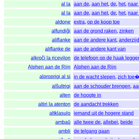
al la
aan de
,
aan het
,
de
,
het
,
naar
al la
aan de
,
aan het
,
de
,
het
,
naar
aldone
extra
,
op de koop toe
alfundiĝi
aan de grond raken
,
zinken
aliflanke
aan de andere kant
,
anderzij
aliflanke de
aan de andere kant van
alkroĉi la ricevilon
de telefoon op de haak legge
Alphen aan de Rijn
Alphen aan de Rijn
alproprigi al si
in de wacht slepen
,
zich toe
alŝultrigi
aan de schouder brengen
,
aa
alten
de hoogte in
altiri la atenton
de aandacht trekken
altklasulo
iemand uit de hogere stand
ambaŭ
alle twee de
,
allebei
,
beide
ambli
de telgang gaan