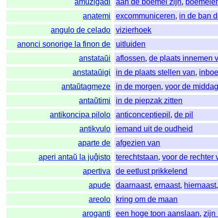
amuziĝadi
aan de boemel zijn
,
boemele
anatemi
excommuniceren
,
in de ban 
angulo de celado
vizierhoek
anonci sonorige la finon de
uitluiden
anstataŭi
aflossen
,
de plaats innemen 
anstataŭigi
in de plaats stellen van
,
inbo
antaŭtagmeze
in de morgen
,
voor de midda
antaŭtimi
in de piepzak zitten
antikoncipa pilolo
anticonceptiepil
,
de pil
antikvulo
iemand uit de oudheid
aparte de
afgezien van
aperi antaŭ la juĝisto
terechtstaan
,
voor de rechter 
apertiva
de eetlust prikkelend
apude
daarnaast
,
ernaast
,
hiernaast
areolo
kring om de maan
aroganti
een hoge toon aanslaan
,
zijn