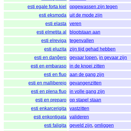
esti egale forta kiel
opgewassen zijn tegen
esti eksmoda
uit de mode zijn
esti elasta
veren
esti elmetita al
blootstaan aan
esti elreviga
tegenvallen
esti eluzita
zijn tijd gehad hebben
esti en danĝero
gevaar lopen
,
in gevaar zijn
esti en embaraso
in de knoei zitten
esti en fluo
aan de gang zijn
esti en malliberejo
gevangenzitten
esti en plena fluo
in volle gang zijn
esti en preparo
op stapel staan
esti enkarcerigita
vastzitten
esti enkontigata
valideren
esti faligita
geveld zijn
,
omliggen