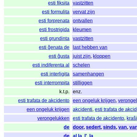
esti fiksita
vastzitten
esti formulita
vervat zijn
esti forprenata
ontvallen
esti frostrigida
kleumen
esti grundinta
vastzitten
esti ĝenata de
last hebben van
esti ĝusta
juist zijn
,
kloppen
esti indiferenta al
schelen
esti interligita
samenhangen
esti interrompita
stilliggen
k.t.p.
enz.
esti trafata de akcidento
een ongeluk krijgen
,
veronge
een ongeluk krijgen
akcidenti
,
esti trafata de akci
verongelukken
esti trafata de akcidento
,
kraŝ
de
door
,
sedert
,
sinds
,
van
,
va
de
al la
,
l'
,
la