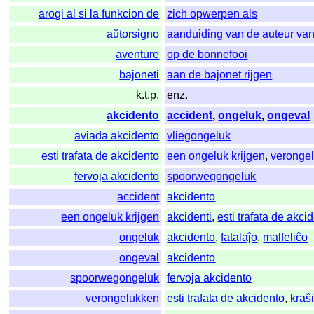
arogi al si la funkcion de
zich opwerpen als
aŭtorsigno
aanduiding van de auteur van
aventure
op de bonnefooi
bajoneti
aan de bajonet rijgen
k.t.p.
enz.
akcidento
accident
,
ongeluk
,
ongeval
aviada akcidento
vliegongeluk
esti trafata de akcidento
een ongeluk krijgen
,
veronge
fervoja akcidento
spoorwegongeluk
accident
akcidento
een ongeluk krijgen
akcidenti
,
esti trafata de akci
ongeluk
akcidento
,
fatalaĵo
,
malfeliĉo
ongeval
akcidento
spoorwegongeluk
fervoja akcidento
verongelukken
esti trafata de akcidento
,
kraŝ