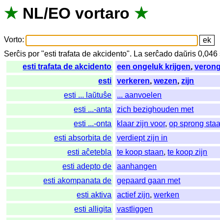
★
NL
/
EO
vortaro
★
Vorto
:
Serĉis
por
"
esti trafata de akcidento".
La
serĉado
daŭris
0,046
esti trafata de akcidento
een ongeluk krijgen
,
veron
esti
verkeren
,
wezen
,
zijn
esti ... laŭtuŝe
... aanvoelen
esti ...-anta
zich bezighouden met
esti ...-onta
klaar zijn voor
,
op sprong sta
esti absorbita de
verdiept zijn in
esti aĉetebla
te koop staan
,
te koop zijn
esti adepto de
aanhangen
esti akompanata de
gepaard gaan met
esti aktiva
actief zijn
,
werken
esti alligita
vastliggen