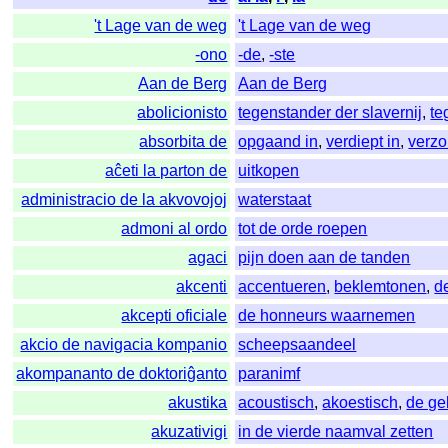
't Lage van de weg
't Lage van de weg
-ono
-de
,
-ste
Aan de Berg
Aan de Berg
abolicionisto
tegenstander der slavernij
,
te
absorbita de
opgaand in
,
verdiept in
,
verzo
aĉeti la parton de
uitkopen
administracio de la akvovojoj
waterstaat
admoni al ordo
tot de orde roepen
agaci
pijn doen aan de tanden
akcenti
accentueren
,
beklemtonen
,
d
akcepti oficiale
de honneurs waarnemen
akcio de navigacia kompanio
scheepsaandeel
akompananto de doktoriĝanto
paranimf
akustika
acoustisch
,
akoestisch
,
de ge
akuzativigi
in de vierde naamval zetten