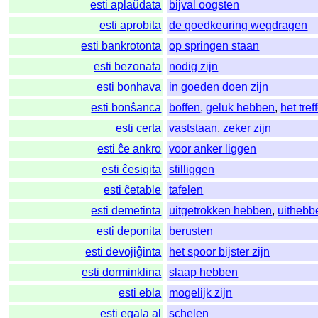
esti aplaŭdata
bijval oogsten
esti aprobita
de goedkeuring wegdragen
esti bankrotonta
op springen staan
esti bezonata
nodig zijn
esti bonhava
in goeden doen zijn
esti bonŝanca
boffen
,
geluk hebben
,
het tref
esti certa
vaststaan
,
zeker zijn
esti ĉe ankro
voor anker liggen
esti ĉesigita
stilliggen
esti ĉetable
tafelen
esti demetinta
uitgetrokken hebben
,
uithebb
esti deponita
berusten
esti devojiĝinta
het spoor bijster zijn
esti dorminklina
slaap hebben
esti ebla
mogelijk zijn
esti egala al
schelen