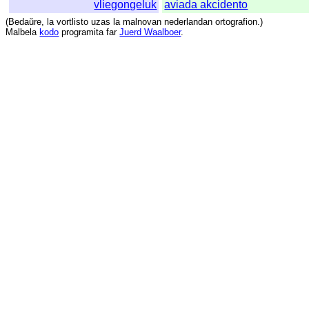
vliegongeluk
aviada akcidento
(
Bedaŭre
,
la
vortlisto
uzas
la
malnovan
nederlandan
ortografion
.)
Malbela
kodo
programita
far
Juerd Waalboer
.