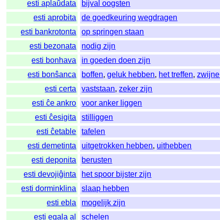
esti aplaŭdata
bijval oogsten
esti aprobita
de goedkeuring wegdragen
esti bankrotonta
op springen staan
esti bezonata
nodig zijn
esti bonhava
in goeden doen zijn
esti bonŝanca
boffen
,
geluk hebben
,
het treffen
,
zwijn
esti certa
vaststaan
,
zeker zijn
esti ĉe ankro
voor anker liggen
esti ĉesigita
stilliggen
esti ĉetable
tafelen
esti demetinta
uitgetrokken hebben
,
uithebben
esti deponita
berusten
esti devojiĝinta
het spoor bijster zijn
esti dorminklina
slaap hebben
esti ebla
mogelijk zijn
esti egala al
schelen