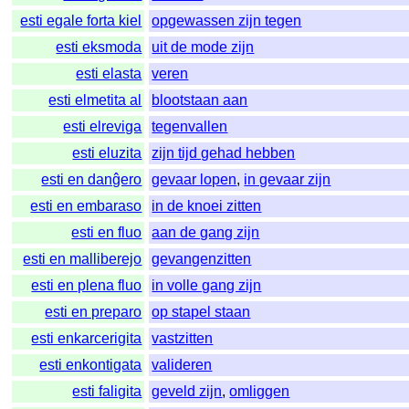
esti egale forta kiel
opgewassen zijn tegen
esti eksmoda
uit de mode zijn
esti elasta
veren
esti elmetita al
blootstaan aan
esti elreviga
tegenvallen
esti eluzita
zijn tijd gehad hebben
esti en danĝero
gevaar lopen
,
in gevaar zijn
esti en embaraso
in de knoei zitten
esti en fluo
aan de gang zijn
esti en malliberejo
gevangenzitten
esti en plena fluo
in volle gang zijn
esti en preparo
op stapel staan
esti enkarcerigita
vastzitten
esti enkontigata
valideren
esti faligita
geveld zijn
,
omliggen