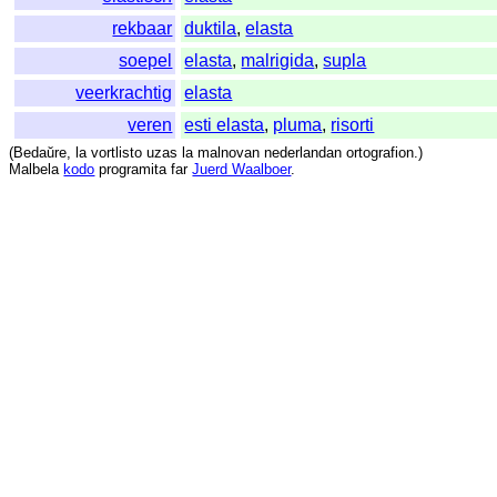
rekbaar
duktila
,
elasta
soepel
elasta
,
malrigida
,
supla
veerkrachtig
elasta
veren
esti elasta
,
pluma
,
risorti
(
Bedaŭre
,
la
vortlisto
uzas
la
malnovan
nederlandan
ortografion
.)
Malbela
kodo
programita
far
Juerd Waalboer
.