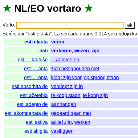
★
NL
/
EO
vortaro
★
Vorto
:
Serĉis
por
"
esti elasta".
La
serĉado
daŭris
0,014
sekundojn
ka
esti elasta
veren
esti
verkeren
,
wezen
,
zijn
esti ... laŭtuŝe
... aanvoelen
esti ...-anta
zich bezighouden met
esti ...-onta
klaar zijn voor
,
op sprong staan
esti absorbita de
verdiept zijn in
esti aĉetebla
te koop staan
,
te koop zijn
esti adepto de
aanhangen
esti akompanata de
gepaard gaan met
esti aktiva
actief zijn
,
werken
esti alligita
vastliggen