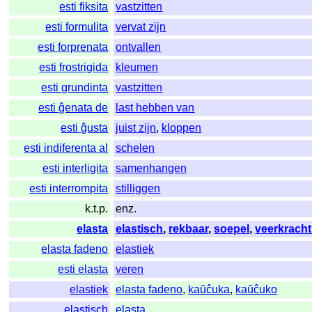
esti fiksita
vastzitten
esti formulita
vervat zijn
esti forprenata
ontvallen
esti frostrigida
kleumen
esti grundinta
vastzitten
esti ĝenata de
last hebben van
esti ĝusta
juist zijn
,
kloppen
esti indiferenta al
schelen
esti interligita
samenhangen
esti interrompita
stilliggen
k.t.p.
enz.
elasta
elastisch
,
rekbaar
,
soepel
,
veerkracht
elasta fadeno
elastiek
esti elasta
veren
elastiek
elasta fadeno
,
kaŭĉuka
,
kaŭĉuko
elastisch
elasta