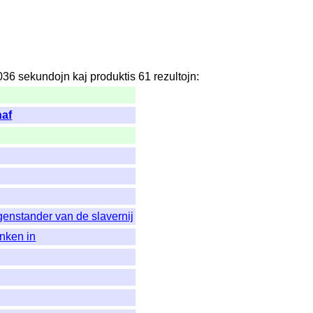
036
sekundojn
kaj
produktis
61
rezultojn
:
naf
genstander van de slavernij
nken in