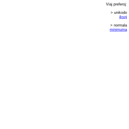
Viaj
preferoj
:
> unikodo
iksoj
> normala
minimuma