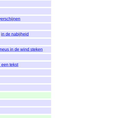
verschijnen
,
in de nabijheid
 neus in de wind steken
 een tekst