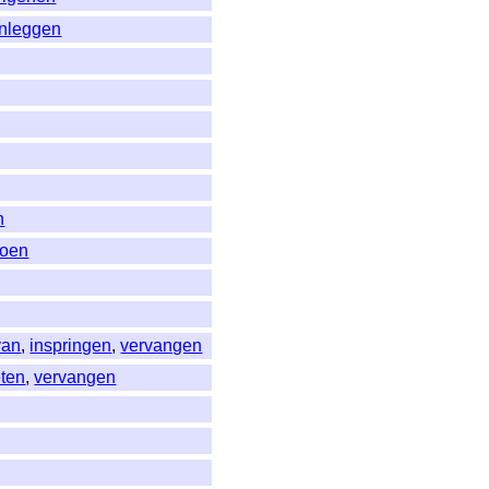
nleggen
n
doen
van
,
inspringen
,
vervangen
eten
,
vervangen
g