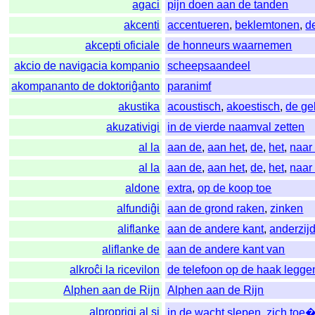
agaci
pijn doen aan de tanden
akcenti
accentueren
,
beklemtonen
,
d
akcepti oficiale
de honneurs waarnemen
akcio de navigacia kompanio
scheepsaandeel
akompananto de doktoriĝanto
paranimf
akustika
acoustisch
,
akoestisch
,
de ge
akuzativigi
in de vierde naamval zetten
al la
aan de
,
aan het
,
de
,
het
,
naar
al la
aan de
,
aan het
,
de
,
het
,
naar
aldone
extra
,
op de koop toe
alfundiĝi
aan de grond raken
,
zinken
aliflanke
aan de andere kant
,
anderzij
aliflanke de
aan de andere kant van
alkroĉi la ricevilon
de telefoon op de haak legge
Alphen aan de Rijn
Alphen aan de Rijn
alproprigi al si
in de wacht slepen
,
zich toe