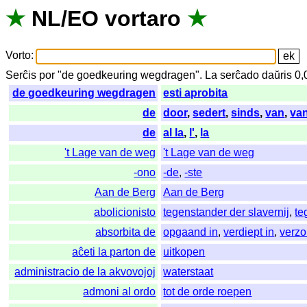
★
NL
/
EO
vortaro
★
Vorto
:
Serĉis
por
"
de goedkeuring wegdragen".
La
serĉado
daŭris
0,
de goedkeuring wegdragen
esti aprobita
de
door
,
sedert
,
sinds
,
van
,
va
de
al la
,
l'
,
la
't Lage van de weg
't Lage van de weg
-ono
-de
,
-ste
Aan de Berg
Aan de Berg
abolicionisto
tegenstander der slavernij
,
te
absorbita de
opgaand in
,
verdiept in
,
verzo
aĉeti la parton de
uitkopen
administracio de la akvovojoj
waterstaat
admoni al ordo
tot de orde roepen