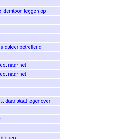
e klemtoon leggen op
luidsleer betreffend
 de
,
naar het
 de
,
naar het
ds
,
daar staat tegenover
n
�igenen