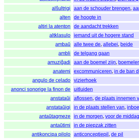
alŝultrigi
aan de schouder brengen
,
aa
alten
de hoogte in
altiri la atenton
de aandacht trekken
altklasulo
iemand uit de hogere stand
ambaŭ
alle twee de
,
allebei
,
beide
ambli
de telgang gaan
amuziĝadi
aan de boemel zijn
,
boemele
anatemi
excommuniceren
,
in de ban 
angulo de celado
vizierhoek
anonci sonorige la finon de
uitluiden
anstataŭi
aflossen
,
de plaats innemen 
anstataŭigi
in de plaats stellen van
,
inbo
antaŭtagmeze
in de morgen
,
voor de midda
antaŭtimi
in de piepzak zitten
antikoncipa pilolo
anticonceptiepil
,
de pil