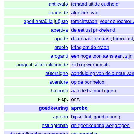
antikvulo
iemand uit de oudheid
aparte de
afgezien van
aperi antaŭ la juĝisto
terechtstaan
,
voor de rechter 
apertiva
de eetlust prikkelend
apude
daarnaast
,
ernaast
,
hiernaast
areolo
kring om de maan
aroganti
een hoge toon aanslaan
,
zijn
arogi al si la funkcion de
zich opwerpen als
aŭtorsigno
aanduiding van de auteur van
aventure
op de bonnefooi
bajoneti
aan de bajonet rijgen
k.t.p.
enz.
goedkeuring
aprobo
aprobo
bijval
,
fiat
,
goedkeuring
esti aprobita
de goedkeuring wegdragen