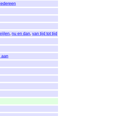
iedereen
wijlen
,
nu en dan
,
van tijd tot tijd
n aan