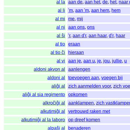
al la
aan de
,
aan het
,
de
,
het
,
naar
al li
'm
,
aan 'm
,
aan hem
,
hem
al mi
me
,
mij
al ni
aan ons
,
ons
al ŝi
'r
,
aan d'r
,
aan haar
,
d'r
,
haar
al tio
eraan
al tio ĉi
hieraan
al vi
aan je
,
aan u
,
je
,
jou
,
jullie
,
u
aldoni akvon al
aanlengen
aldoni al
toevoegen aan
,
voegen bij
aliĝi al
zich aanmelden voor
,
zich voe
aliĝi al sia regimento
opkomen
alkroĉiĝi al
aanklampen
,
zich vastklampe
alkutimiĝi al
vertrouwd raken met
alkutimiĝi al la laboro
op dreef komen
alpaŝi al
benaderen