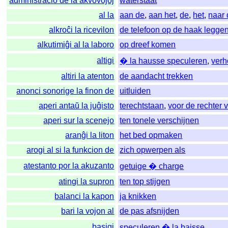
administracio de la akvovojoj
waterstaat
al la
aan de
,
aan het
,
de
,
het
,
naar
alkroĉi la ricevilon
de telefoon op de haak legge
alkutimiĝi al la laboro
op dreef komen
altigi
� la hausse speculeren
,
ver
altiri la atenton
de aandacht trekken
anonci sonorige la finon de
uitluiden
aperi antaŭ la juĝisto
terechtstaan
,
voor de rechter 
aperi sur la scenejo
ten tonele verschijnen
aranĝi la liton
het bed opmaken
arogi al si la funkcion de
zich opwerpen als
atestanto por la akuzanto
getuige � charge
atingi la supron
ten top stijgen
balanci la kapon
ja knikken
bari la vojon al
de pas afsnijden
basigi
speculeren � la baisse