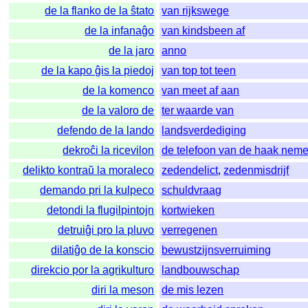
de la flanko de la ŝtato
van rijkswege
de la infanaĝo
van kindsbeen af
de la jaro
anno
de la kapo ĝis la piedoj
van top tot teen
de la komenco
van meet af aan
de la valoro de
ter waarde van
defendo de la lando
landsverdediging
dekroĉi la ricevilon
de telefoon van de haak nem
delikto kontraŭ la moraleco
zedendelict
,
zedenmisdrijf
demando pri la kulpeco
schuldvraag
detondi la flugilpintojn
kortwieken
detruiĝi pro la pluvo
verregenen
dilatiĝo de la konscio
bewustzijnsverruiming
direkcio por la agrikulturo
landbouwschap
diri la meson
de mis lezen