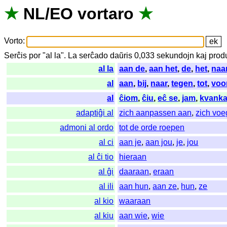
★
NL
/
EO
vortaro
★
Vorto
:
Serĉis
por
"
al la".
La
serĉado
daŭris
0,033
sekundojn
kaj
prod
al la
aan de
,
aan het
,
de
,
het
,
naa
al
aan
,
bij
,
naar
,
tegen
,
tot
,
voo
al
ĉiom
,
ĉiu
,
eĉ se
,
jam
,
kvank
adaptiĝi al
zich aanpassen aan
,
zich voe
admoni al ordo
tot de orde roepen
al ci
aan je
,
aan jou
,
je
,
jou
al ĉi tio
hieraan
al ĝi
daaraan
,
eraan
al ili
aan hun
,
aan ze
,
hun
,
ze
al kio
waaraan
al kiu
aan wie
,
wie