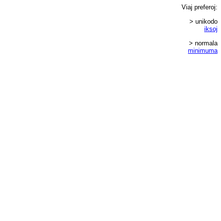
Viaj
preferoj
:
> unikodo
iksoj
> normala
minimuma