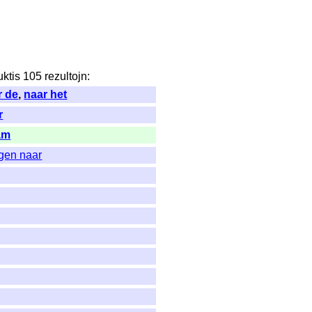
uktis
105
rezultojn
:
r de
,
naar het
r
am
gen naar