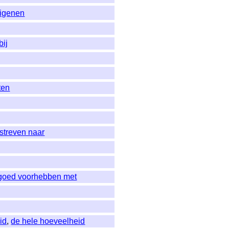
�igenen
bij
ten
streven naar
 goed voorhebben met
id
,
de hele hoeveelheid