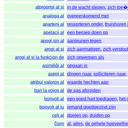
alproprigi al si
in de wacht slepen
,
zich toe
analoga al
overeenkomend met
aparteni al
ressorteren onder
,
thuishoren 
apelacii al
een beroep doen op
apogi sin al
aanleunen tegen
arogi al si
zich aanmatigen
,
zich verstou
arogi al si la funkcion de
zich opwerpen als
asimiliĝi al
opgaan in
aspiri al
dingen naar
,
solliciteren naar
,
atribui valoron al
waarde hechten aan
bari la vojon al
de pas afsnijden
bonvoli al
een goed hart toedragen
,
het
bonvoli al iu
iemand goedgezind zijn
celi al
doelen op
,
duiden op
ĉiom
al
,
alles
,
de gehele hoeveelhe