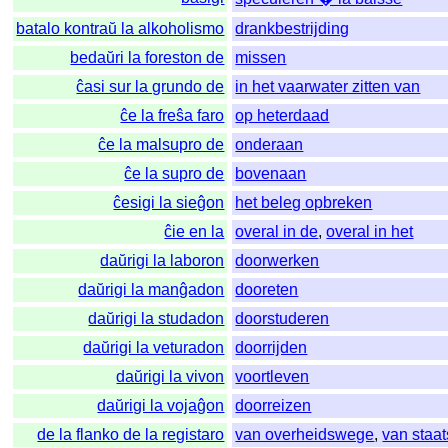
batalo kontraŭ la alkoholismo
drankbestrijding
bedaŭri la foreston de
missen
ĉasi sur la grundo de
in het vaarwater zitten van
ĉe la freŝa faro
op heterdaad
ĉe la malsupro de
onderaan
ĉe la supro de
bovenaan
ĉesigi la sieĝon
het beleg opbreken
ĉie en la
overal in de
,
overal in het
daŭrigi la laboron
doorwerken
daŭrigi la manĝadon
dooreten
daŭrigi la studadon
doorstuderen
daŭrigi la veturadon
doorrijden
daŭrigi la vivon
voortleven
daŭrigi la vojaĝon
doorreizen
de la flanko de la registaro
van overheidswege
,
van staa