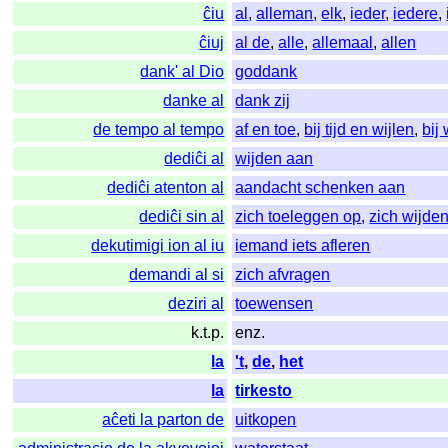
ĉiu
al
,
alleman
,
elk
,
ieder
,
iedere
,
ĉiuj
al de
,
alle
,
allemaal
,
allen
dank' al Dio
goddank
danke al
dank zij
de tempo al tempo
af en toe
,
bij tijd en wijlen
,
bij 
dediĉi al
wijden aan
dediĉi atenton al
aandacht schenken aan
dediĉi sin al
zich toeleggen op
,
zich wijde
dekutimigi ion al iu
iemand iets afleren
demandi al si
zich afvragen
deziri al
toewensen
k.t.p.
enz.
la
't
,
de
,
het
la
tirkesto
aĉeti la parton de
uitkopen