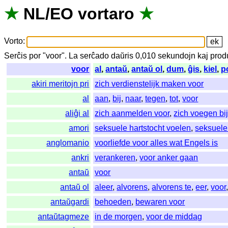
★
NL
/
EO
vortaro
★
Vorto
:
Serĉis
por
"
voor".
La
serĉado
daŭris
0,010
sekundojn
kaj
prod
voor
al
,
antaŭ
,
antaŭ ol
,
dum
,
ĝis
,
kiel
,
p
akiri meritojn pri
zich verdienstelijk maken voor
al
aan
,
bij
,
naar
,
tegen
,
tot
,
voor
aliĝi al
zich aanmelden voor
,
zich voegen bi
amori
seksuele hartstocht voelen
,
seksuele
anglomanio
voorliefde voor alles wat Engels is
ankri
verankeren
,
voor anker gaan
antaŭ
voor
antaŭ ol
aleer
,
alvorens
,
alvorens te
,
eer
,
voor
antaŭgardi
behoeden
,
bewaren voor
antaŭtagmeze
in de morgen
,
voor de middag