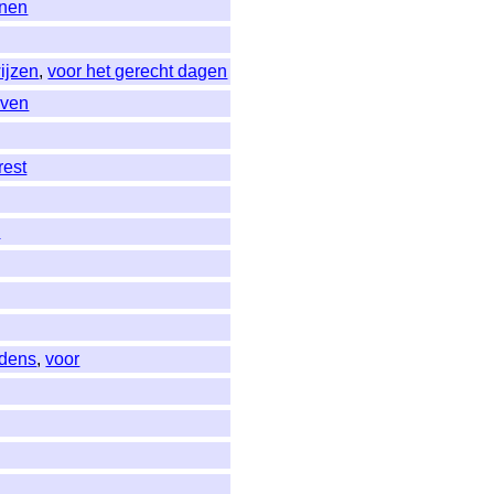
jnen
ijzen
,
voor het gerecht dagen
even
rest
n
jdens
,
voor