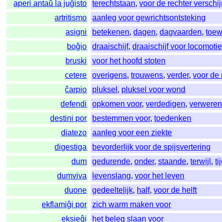
aperi antaŭ la juĝisto
terechtstaan
,
voor de rechter verschi
artritismo
aanleg voor gewrichtsontsteking
asigni
betekenen
,
dagen
,
dagvaarden
,
toew
boĝio
draaischijf
,
draaischijf voor locomoti
bruski
voor het hoofd stoten
cetere
overigens
,
trouwens
,
verder
,
voor de 
ĉarpio
pluksel
,
pluksel voor wond
defendi
opkomen voor
,
verdedigen
,
verwere
destini por
bestemmen voor
,
toedenken
diatezo
aanleg voor een ziekte
digestiga
bevorderlijk voor de spijsvertering
dum
gedurende
,
onder
,
staande
,
terwijl
,
ti
dumviva
levenslang
,
voor het leven
duone
gedeeltelijk
,
half
,
voor de helft
ekflamiĝi por
zich warm maken voor
eksieĝi
het beleg slaan voor