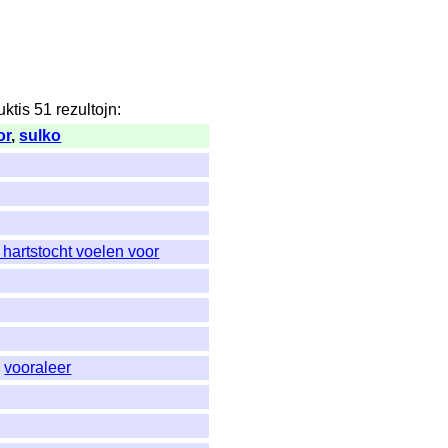
uktis
51
rezultojn
:
or
,
sulko
j
 hartstocht voelen voor
,
vooraleer