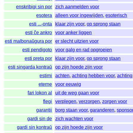
enskribigi sin por
zich aanmelden voor
esotera
alleen voor ingewijden
,
esoterisch
esti ...-onta
klaar zijn voor
,
op sprong staan
esti ĉe ankro
voor anker liggen
esti malbonaŭgura por
er slecht uitzien voor
esti pendigoto
voor galg en rad opgroeien
esti preta por
klaar zijn voor
,
op sprong staan
esti singarda kontraŭ
op zijn hoede zijn voor
estimi
achten
,
achting hebben voor
,
achting
eterne
voor eeuwig
fari lokon al
uit de weg gaan voor
flegi
verplegen
,
verzorgen
,
zorgen voor
garantii
borg staan voor
,
garanderen
,
sponso
gardi sin de
zich wachten voor
gardi sin kontraŭ
op zijn hoede zijn voor