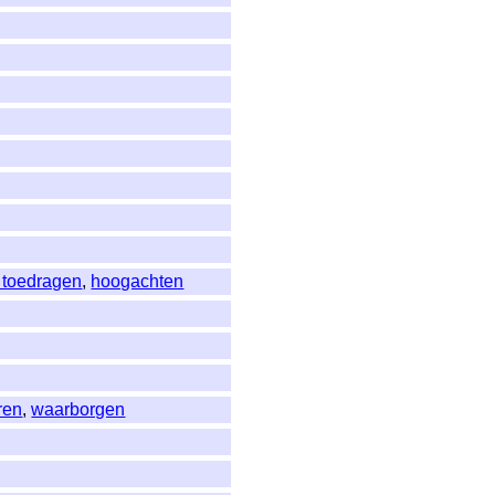
 toedragen
,
hoogachten
ren
,
waarborgen