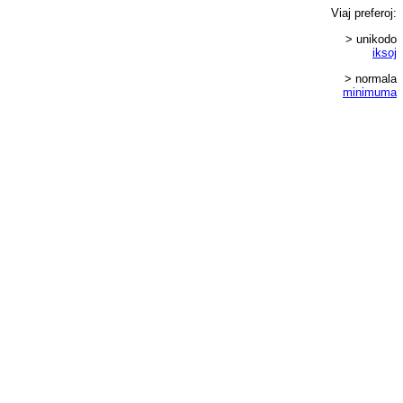
Viaj
preferoj
:
> unikodo
iksoj
> normala
minimuma