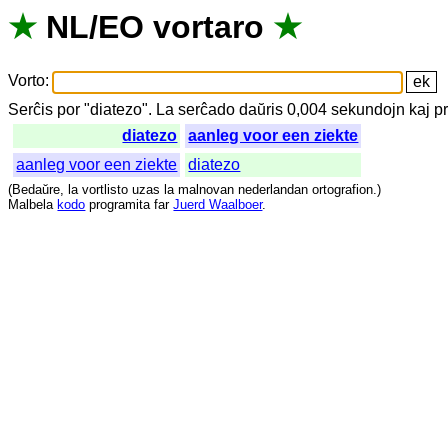
★
NL
/
EO
vortaro
★
Vorto
:
Serĉis
por
"
diatezo".
La
serĉado
daŭris
0,004
sekundojn
kaj
p
diatezo
aanleg voor een ziekte
aanleg voor een ziekte
diatezo
(
Bedaŭre
,
la
vortlisto
uzas
la
malnovan
nederlandan
ortografion
.)
Malbela
kodo
programita
far
Juerd Waalboer
.