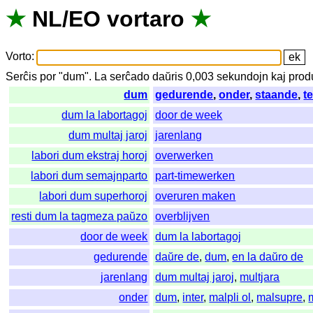
★
NL
/
EO
vortaro
★
Vorto
:
Serĉis
por
"
dum".
La
serĉado
daŭris
0,003
sekundojn
kaj
prod
dum
gedurende
,
onder
,
staande
,
te
dum la labortagoj
door de week
dum multaj jaroj
jarenlang
labori dum ekstraj horoj
overwerken
labori dum semajnparto
part-timewerken
labori dum superhoroj
overuren maken
resti dum la tagmeza paŭzo
overblijven
door de week
dum la labortagoj
gedurende
daŭre de
,
dum
,
en la daŭro de
jarenlang
dum multaj jaroj
,
multjara
onder
dum
,
inter
,
malpli ol
,
malsupre
,