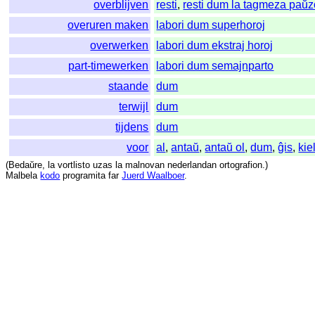
overblijven
resti
,
resti dum la tagmeza paŭz
overuren maken
labori dum superhoroj
overwerken
labori dum ekstraj horoj
part-timewerken
labori dum semajnparto
staande
dum
terwijl
dum
tijdens
dum
voor
al
,
antaŭ
,
antaŭ ol
,
dum
,
ĝis
,
kie
(
Bedaŭre
,
la
vortlisto
uzas
la
malnovan
nederlandan
ortografion
.)
Malbela
kodo
programita
far
Juerd Waalboer
.