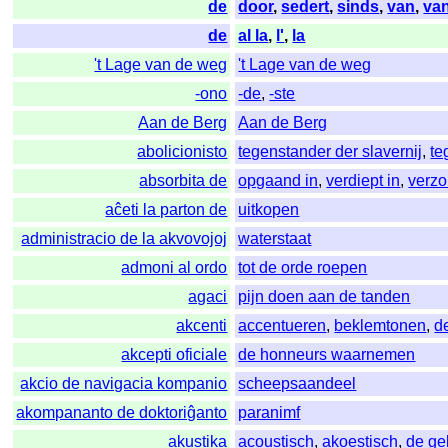
de
door
,
sedert
,
sinds
,
van
,
va
de
al la
,
l'
,
la
't Lage van de weg
't Lage van de weg
-ono
-de
,
-ste
Aan de Berg
Aan de Berg
abolicionisto
tegenstander der slavernij
,
te
absorbita de
opgaand in
,
verdiept in
,
verzo
aĉeti la parton de
uitkopen
administracio de la akvovojoj
waterstaat
admoni al ordo
tot de orde roepen
agaci
pijn doen aan de tanden
akcenti
accentueren
,
beklemtonen
,
d
akcepti oficiale
de honneurs waarnemen
akcio de navigacia kompanio
scheepsaandeel
akompananto de doktoriĝanto
paranimf
akustika
acoustisch
,
akoestisch
,
de ge