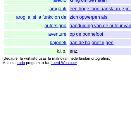
areolo
kring om de maan
aroganti
een hoge toon aanslaan
,
zijn
arogi al si la funkcion de
zich opwerpen als
aŭtorsigno
aanduiding van de auteur van
aventure
op de bonnefooi
bajoneti
aan de bajonet rijgen
k.t.p.
enz.
(
Bedaŭre
,
la
vortlisto
uzas
la
malnovan
nederlandan
ortografion
.)
Malbela
kodo
programita
far
Juerd Waalboer
.