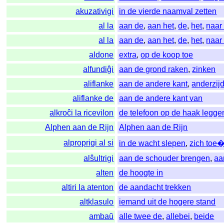
akuzativigi
in de vierde naamval zetten
al la
aan de
,
aan het
,
de
,
het
,
naar
al la
aan de
,
aan het
,
de
,
het
,
naar
aldone
extra
,
op de koop toe
alfundiĝi
aan de grond raken
,
zinken
aliflanke
aan de andere kant
,
anderzij
aliflanke de
aan de andere kant van
alkroĉi la ricevilon
de telefoon op de haak legge
Alphen aan de Rijn
Alphen aan de Rijn
alproprigi al si
in de wacht slepen
,
zich toe
alŝultrigi
aan de schouder brengen
,
aa
alten
de hoogte in
altiri la atenton
de aandacht trekken
altklasulo
iemand uit de hogere stand
ambaŭ
alle twee de
,
allebei
,
beide