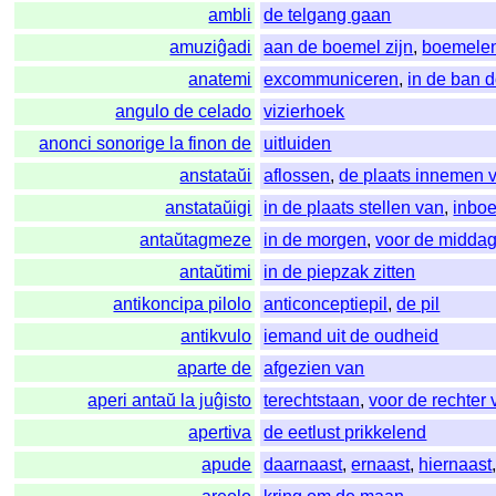
ambli
de telgang gaan
amuziĝadi
aan de boemel zijn
,
boemele
anatemi
excommuniceren
,
in de ban 
angulo de celado
vizierhoek
anonci sonorige la finon de
uitluiden
anstataŭi
aflossen
,
de plaats innemen 
anstataŭigi
in de plaats stellen van
,
inbo
antaŭtagmeze
in de morgen
,
voor de midda
antaŭtimi
in de piepzak zitten
antikoncipa pilolo
anticonceptiepil
,
de pil
antikvulo
iemand uit de oudheid
aparte de
afgezien van
aperi antaŭ la juĝisto
terechtstaan
,
voor de rechter 
apertiva
de eetlust prikkelend
apude
daarnaast
,
ernaast
,
hiernaast