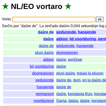
★
NL
/
EO
vortaro
★
Vorto
:
Serĉis
por
"
daŭre de".
La
serĉado
daŭris
0,044
sekundojn
kaj
daŭre de
gedurende
,
hangende
daŭre
aldoor
,
bij voortduring
,
per
daŭre de
gedurende
,
hangende
pluvi daŭre
doorregenen
aldoor
daŭre
,
senĉese
bij voortduring
daŭre
doorregenen
pluvi daŭre
,
tralasi la pluvon
gedurende
daŭre de
,
dum
,
en la daŭro d
hangende
daŭre de
permanent
daŭre
,
konstanta frizo
,
konsta
voortdurend
ĉiama
,
daŭra
,
daŭre
,
konstan