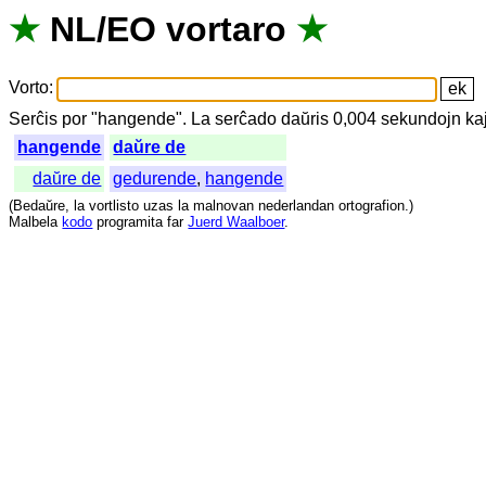
★
NL
/
EO
vortaro
★
Vorto
:
Serĉis
por
"
hangende".
La
serĉado
daŭris
0,004
sekundojn
ka
hangende
daŭre de
daŭre de
gedurende
,
hangende
(
Bedaŭre
,
la
vortlisto
uzas
la
malnovan
nederlandan
ortografion
.)
Malbela
kodo
programita
far
Juerd Waalboer
.