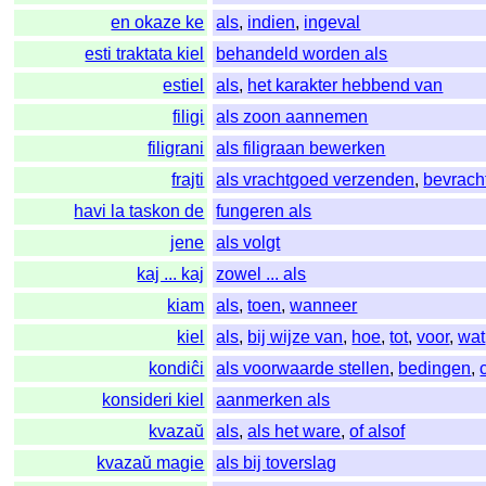
en okaze ke
als
,
indien
,
ingeval
esti traktata kiel
behandeld worden als
estiel
als
,
het karakter hebbend van
filigi
als zoon aannemen
filigrani
als filigraan bewerken
frajti
als vrachtgoed verzenden
,
bevrach
havi la taskon de
fungeren als
jene
als volgt
kaj ... kaj
zowel ... als
kiam
als
,
toen
,
wanneer
kiel
als
,
bij wijze van
,
hoe
,
tot
,
voor
,
wat
kondiĉi
als voorwaarde stellen
,
bedingen
,
konsideri kiel
aanmerken als
kvazaŭ
als
,
als het ware
,
of alsof
kvazaŭ magie
als bij toverslag