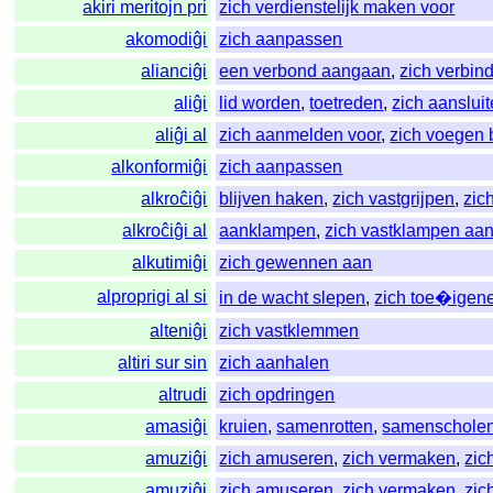
akiri meritojn pri
zich verdienstelijk maken voor
akomodiĝi
zich aanpassen
alianciĝi
een verbond aangaan
,
zich verbin
aliĝi
lid worden
,
toetreden
,
zich aanslui
aliĝi al
zich aanmelden voor
,
zich voegen b
alkonformiĝi
zich aanpassen
alkroĉiĝi
blijven haken
,
zich vastgrijpen
,
zic
alkroĉiĝi al
aanklampen
,
zich vastklampen aa
alkutimiĝi
zich gewennen aan
alproprigi al si
in de wacht slepen
,
zich toe�igen
alteniĝi
zich vastklemmen
altiri sur sin
zich aanhalen
altrudi
zich opdringen
amasiĝi
kruien
,
samenrotten
,
samenschole
amuziĝi
zich amuseren
,
zich vermaken
,
zic
amuziĝi
zich amuseren
,
zich vermaken
,
zic