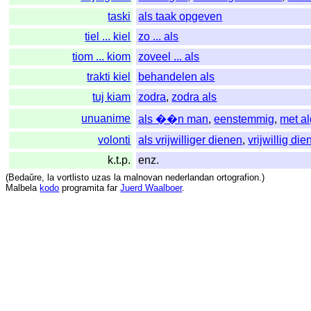
taski
als taak opgeven
tiel ... kiel
zo ... als
tiom ... kiom
zoveel ... als
trakti kiel
behandelen als
tuj kiam
zodra
,
zodra als
unuanime
als ��n man
,
eenstemmig
,
met a
volonti
als vrijwilliger dienen
,
vrijwillig di
k.t.p.
enz.
(
Bedaŭre
,
la
vortlisto
uzas
la
malnovan
nederlandan
ortografion
.)
Malbela
kodo
programita
far
Juerd Waalboer
.