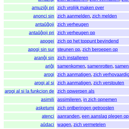
amuziĝi pri
zich vrolijk maken over
anonci sin
zich aanmelden
,
zich melden
antaŭĝoji
zich verheugen
antaŭĝoji pri
zich verheugen op
apogei
zich op het toppunt bevindend
apogi sin sur
steunen op
,
zich beroepen op
aranĝi sin
zich installeren
ariĝi
samenkomen
,
samenrotten
,
samen
arogi
zich aanmatigen
,
zich verhovaardi
arogi al si
zich aanmatigen
,
zich verstouten
arogi al si la funkcion de
zich opwerpen als
asimili
assimileren
,
in zich opnemen
asketumi
zich ontberingen getroosten
atenci
aanranden
,
een aanslag plegen op
aŭdaci
wagen
,
zich vermetelen