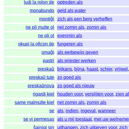
ludi la rolon de
optreden als
monabundo
geld als water
montiĝi
zich als een berg verheffen
ne pli multe ol
net zomin als
,
zomin als
ne pli ol
evenmin als
okupi la oficon de
fungeren als
omaĝi
als eerbewijs geven
pastri
als priester werken
preskaŭ
bijkans
,
bijna
,
haast
,
schier
,
vrijwel
preskaŭ tute
zo goed als
preskaŭnova
zo goed als nieuw
rigardi kiel
houden voor
,
verslijten voor
,
zien a
same malmulte kiel
net zomin als
,
zomin als
se
als
,
indien
,
ingeval
,
wanneer
se vi permesas
als u mij toestaat
,
met uw welneme
ŝajnigi sin
uithangen
,
zich uitgeven voor
,
zich