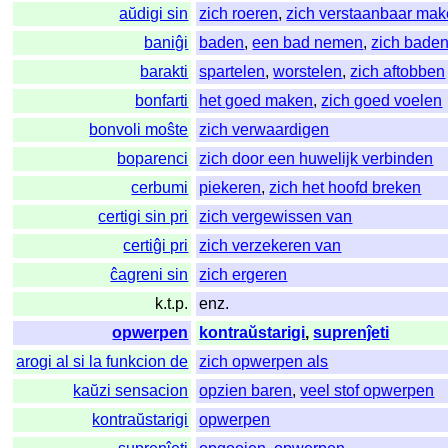
aŭdigi sin
zich roeren
,
zich verstaanbaar ma
baniĝi
baden
,
een bad nemen
,
zich bade
barakti
spartelen
,
worstelen
,
zich aftobben
bonfarti
het goed maken
,
zich goed voelen
bonvoli moŝte
zich verwaardigen
boparenci
zich door een huwelijk verbinden
cerbumi
piekeren
,
zich het hoofd breken
certigi sin pri
zich vergewissen van
certiĝi pri
zich verzekeren van
ĉagreni sin
zich ergeren
k.t.p.
enz.
opwerpen
kontraŭstarigi
,
suprenĵeti
arogi al si la funkcion de
zich opwerpen als
kaŭzi sensacion
opzien baren
,
veel stof opwerpen
kontraŭstarigi
opwerpen