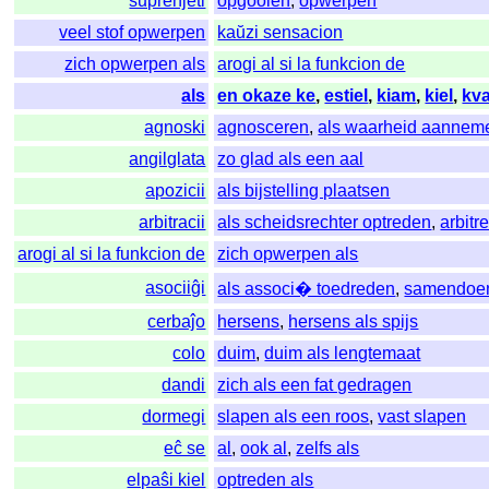
suprenĵeti
opgooien
,
opwerpen
veel stof opwerpen
kaŭzi sensacion
zich opwerpen als
arogi al si la funkcion de
als
en okaze ke
,
estiel
,
kiam
,
kiel
,
kv
agnoski
agnosceren
,
als waarheid aannem
angilglata
zo glad als een aal
apozicii
als bijstelling plaatsen
arbitracii
als scheidsrechter optreden
,
arbitr
arogi al si la funkcion de
zich opwerpen als
asociiĝi
als associ� toedreden
,
samendoe
cerbaĵo
hersens
,
hersens als spijs
colo
duim
,
duim als lengtemaat
dandi
zich als een fat gedragen
dormegi
slapen als een roos
,
vast slapen
eĉ se
al
,
ook al
,
zelfs als
elpaŝi kiel
optreden als