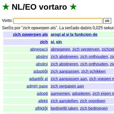
★
NL
/
EO
vortaro
★
Vorto
:
Serĉis
por
"
zich opwerpen als".
La
serĉado
daŭris
0,025
seku
zich opwerpen als
arogi al si la funkcion de
zich
si
,
sin
abnegacii
abnegeren
,
zich versterven
,
zichze
abstini
zich abstineren
,
zich onthouden
,
zi
abstini
zich abstineren
,
zich onthouden
,
zi
adaptiĝi
zich aanpassen
,
zich schikken
adaptiĝi al
zich aanpassen aan
,
zich voegen 
admiri gape
zich vergapen aan
adopti
aannemen
,
adopteren
,
zich eigen
afekti
zich aanstellen
,
zich voordoen
afliktiĝi
bedroefd raken
,
zich bedroeven