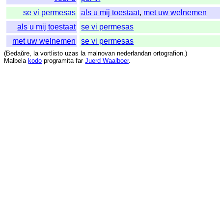
se vi permesas
als u mij toestaat
,
met uw welnemen
als u mij toestaat
se vi permesas
met uw welnemen
se vi permesas
(
Bedaŭre
,
la
vortlisto
uzas
la
malnovan
nederlandan
ortografion
.)
Malbela
kodo
programita
far
Juerd Waalboer
.