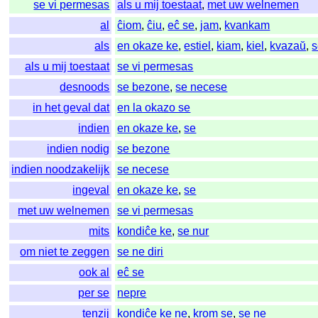
se vi permesas
als u mij toestaat
,
met uw welnemen
al
ĉiom
,
ĉiu
,
eĉ se
,
jam
,
kvankam
als
en okaze ke
,
estiel
,
kiam
,
kiel
,
kvazaŭ
,
s
als u mij toestaat
se vi permesas
desnoods
se bezone
,
se necese
in het geval dat
en la okazo se
indien
en okaze ke
,
se
indien nodig
se bezone
indien noodzakelijk
se necese
ingeval
en okaze ke
,
se
met uw welnemen
se vi permesas
mits
kondiĉe ke
,
se nur
om niet te zeggen
se ne diri
ook al
eĉ se
per se
nepre
tenzij
kondiĉe ke ne
,
krom se
,
se ne