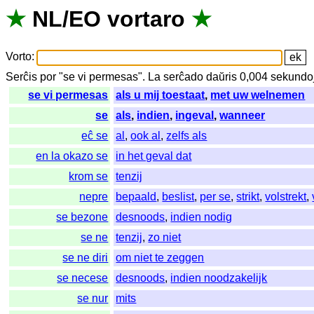
★
NL
/
EO
vortaro
★
Vorto
:
Serĉis
por
"
se vi permesas".
La
serĉado
daŭris
0,004
sekundo
se vi permesas
als u mij toestaat
,
met uw welnemen
se
als
,
indien
,
ingeval
,
wanneer
eĉ se
al
,
ook al
,
zelfs als
en la okazo se
in het geval dat
krom se
tenzij
nepre
bepaald
,
beslist
,
per se
,
strikt
,
volstrekt
,
se bezone
desnoods
,
indien nodig
se ne
tenzij
,
zo niet
se ne diri
om niet te zeggen
se necese
desnoods
,
indien noodzakelijk
se nur
mits