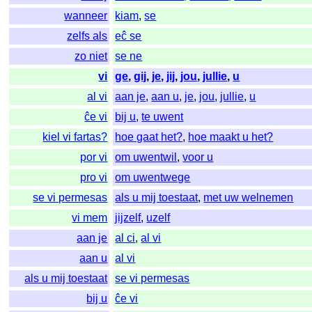
wanneer
kiam
,
se
zelfs als
eĉ se
zo niet
se ne
vi
ge
,
gij
,
je
,
jij
,
jou
,
jullie
,
u
al vi
aan je
,
aan u
,
je
,
jou
,
jullie
,
u
ĉe vi
bij u
,
te uwent
kiel vi fartas?
hoe gaat het?
,
hoe maakt u het?
por vi
om uwentwil
,
voor u
pro vi
om uwentwege
se vi permesas
als u mij toestaat
,
met uw welnemen
vi mem
jijzelf
,
uzelf
aan je
al ci
,
al vi
aan u
al vi
als u mij toestaat
se vi permesas
bij u
ĉe vi