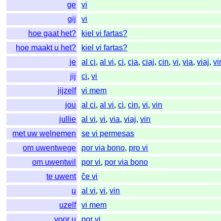
ge
vi
gij
vi
hoe gaat het?
kiel vi fartas?
hoe maakt u het?
kiel vi fartas?
je
al ci
,
al vi
,
ci
,
cia
,
ciaj
,
cin
,
vi
,
via
,
viaj
,
vi
jij
ci
,
vi
jijzelf
vi mem
jou
al ci
,
al vi
,
ci
,
cin
,
vi
,
vin
jullie
al vi
,
vi
,
via
,
viaj
,
vin
met uw welnemen
se vi permesas
om uwentwege
por via bono
,
pro vi
om uwentwil
por vi
,
por via bono
te uwent
ĉe vi
u
al vi
,
vi
,
vin
uzelf
vi mem
voor u
por vi