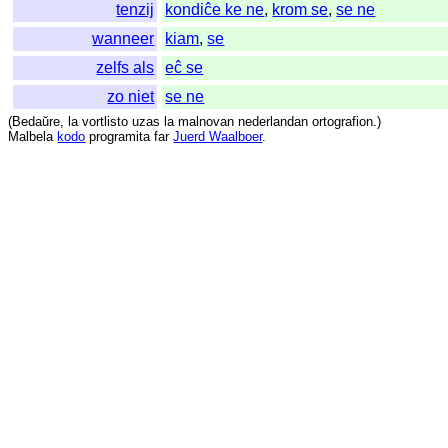
tenzij
kondiĉe ke ne
,
krom se
,
se ne
wanneer
kiam
,
se
zelfs als
eĉ se
zo niet
se ne
(
Bedaŭre
,
la
vortlisto
uzas
la
malnovan
nederlandan
ortografion
.)
Malbela
kodo
programita
far
Juerd Waalboer
.