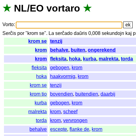
★
NL
/
EO
vortaro
★
Vorto
:
Serĉis
por
"
krom se".
La
serĉado
daŭris
0,008
sekundojn
kaj
p
krom se
tenzij
krom
behalve
,
buiten
,
ongerekend
krom
fleksita
,
hoka
,
kurba
,
malrekta
,
torda
fleksita
gebogen
,
krom
hoka
haakvormig
,
krom
krom se
tenzij
krom tio
bovendien
,
buitendien
,
daarbij
kurba
gebogen
,
krom
malrekta
krom
,
scheef
torda
krom
,
vervrongen
behalve
escepte
,
flanke de
,
krom