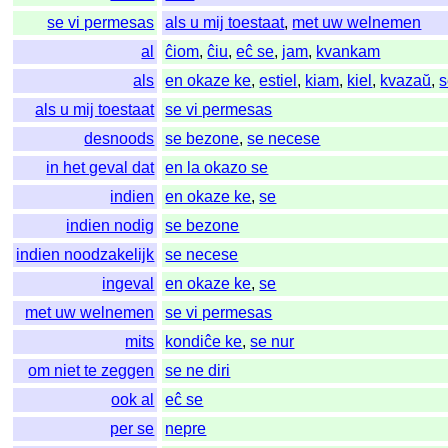
se vi permesas
als u mij toestaat
,
met uw welnemen
al
ĉiom
,
ĉiu
,
eĉ se
,
jam
,
kvankam
als
en okaze ke
,
estiel
,
kiam
,
kiel
,
kvazaŭ
,
s
als u mij toestaat
se vi permesas
desnoods
se bezone
,
se necese
in het geval dat
en la okazo se
indien
en okaze ke
,
se
indien nodig
se bezone
indien noodzakelijk
se necese
ingeval
en okaze ke
,
se
met uw welnemen
se vi permesas
mits
kondiĉe ke
,
se nur
om niet te zeggen
se ne diri
ook al
eĉ se
per se
nepre