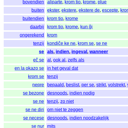
bovendien
aliparte
,
krom tio
,
krome
,
plue
buiten
ekster
,
ekstere
,
ekstere de
,
escepte
,
kro
buitendien
krom tio
,
krome
daarbij
krom tio
,
krome
,
kun ĝi
ongerekend
krom
tenzij
kondiĉe ke ne
,
krom se
,
se ne
se
als
,
indien
,
ingeval
,
wanneer
eĉ se
al
,
ook al
,
zelfs als
en la okazo se
in het geval dat
krom se
tenzij
nepre
bepaald
,
beslist
,
per se
,
strikt
,
volstrekt
,
se bezone
desnoods
,
indien nodig
se ne
tenzij
,
zo niet
se ne diri
om niet te zeggen
se necese
desnoods
,
indien noodzakelijk
se nur
mits