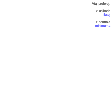
Viaj
preferoj
:
> unikodo
iksoj
> normala
minimuma