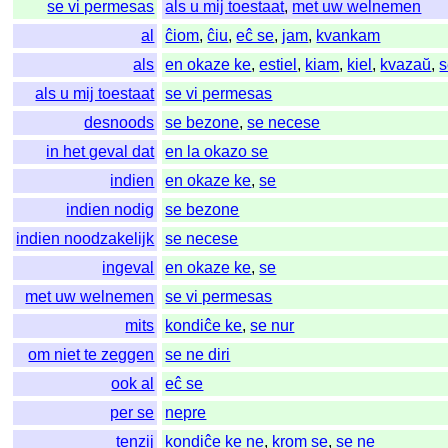
se vi permesas
als u mij toestaat
,
met uw welnemen
al
ĉiom
,
ĉiu
,
eĉ se
,
jam
,
kvankam
als
en okaze ke
,
estiel
,
kiam
,
kiel
,
kvazaŭ
,
s
als u mij toestaat
se vi permesas
desnoods
se bezone
,
se necese
in het geval dat
en la okazo se
indien
en okaze ke
,
se
indien nodig
se bezone
indien noodzakelijk
se necese
ingeval
en okaze ke
,
se
met uw welnemen
se vi permesas
mits
kondiĉe ke
,
se nur
om niet te zeggen
se ne diri
ook al
eĉ se
per se
nepre
tenzij
kondiĉe ke ne
,
krom se
,
se ne