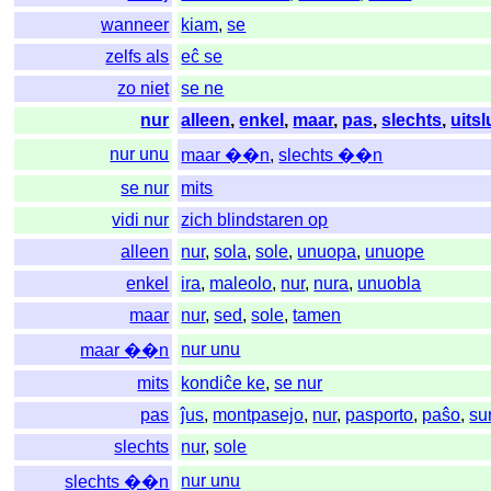
wanneer
kiam
,
se
zelfs als
eĉ se
zo niet
se ne
nur
alleen
,
enkel
,
maar
,
pas
,
slechts
,
uitsl
nur unu
maar ��n
,
slechts ��n
se nur
mits
vidi nur
zich blindstaren op
alleen
nur
,
sola
,
sole
,
unuopa
,
unuope
enkel
ira
,
maleolo
,
nur
,
nura
,
unuobla
maar
nur
,
sed
,
sole
,
tamen
nur unu
maar ��n
mits
kondiĉe ke
,
se nur
pas
ĵus
,
montpasejo
,
nur
,
pasporto
,
paŝo
,
su
slechts
nur
,
sole
nur unu
slechts ��n