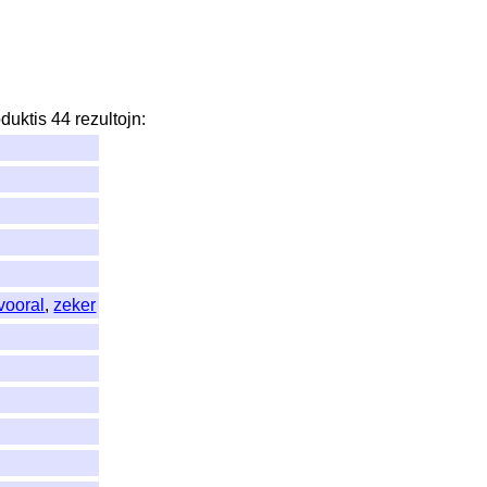
oduktis
44
rezultojn
:
vooral
,
zeker