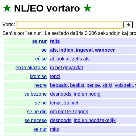
★
NL
/
EO
vortaro
★
Vorto
:
Serĉis
por
"
se nur".
La
serĉado
daŭris
0,006
sekundojn
kaj
pr
se nur
mits
se
als
,
indien
,
ingeval
,
wanneer
eĉ se
al
,
ook al
,
zelfs als
en la okazo se
in het geval dat
krom se
tenzij
nepre
bepaald
,
beslist
,
per se
,
strikt
,
volstrekt
,
se bezone
desnoods
,
indien nodig
se ne
tenzij
,
zo niet
se ne diri
om niet te zeggen
se necese
desnoods
,
indien noodzakelijk
se nur
mits