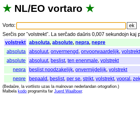
★
NL
/
EO
vortaro
★
Vorto
:
Serĉis
por
"
volstrekt".
La
serĉado
daŭris
0,007
sekundojn
kaj
volstrekt
absoluta
,
absolute
,
nepra
,
nepre
absoluta
absoluut
,
onvermengd
,
onvoorwaardelijk
,
volstrek
absolute
absoluut
,
beslist
,
ten enenmale
,
volstrekt
nepra
beslist noodzakelijk
,
onvermijdelijk
,
volstrekt
nepre
bepaald
,
beslist
,
per se
,
strikt
,
volstrekt
,
vooral
,
ze
(
Bedaŭre
,
la
vortlisto
uzas
la
malnovan
nederlandan
ortografion
.)
Malbela
kodo
programita
far
Juerd Waalboer
.