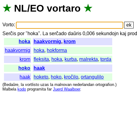
★
NL
/
EO
vortaro
★
Vorto
:
Serĉis
por
"
hoka".
La
serĉado
daŭris
0,006
sekundojn
kaj
prod
hoka
haakvormig
,
krom
haakvormig
hoka
,
hokforma
krom
fleksita
,
hoka
,
kurba
,
malrekta
,
torda
hoko
haak
haak
hoketo
,
hoko
,
kroĉilo
,
ortangulilo
(
Bedaŭre
,
la
vortlisto
uzas
la
malnovan
nederlandan
ortografion
.)
Malbela
kodo
programita
far
Juerd Waalboer
.