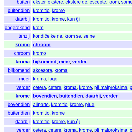
buiten
ekster
,
ekstere
,
ekstere de
,
escepte
,
krom
,
some
buitendien
krom tio
,
krome
daarbij
krom tio
,
krome
,
kun ĝi
ongerekend
krom
tenzij
kondiĉe ke ne
,
krom se
,
se ne
kromo
chroom
chroom
kromo
kroma
bijkomend
,
meer
,
verder
bijkomend
akcesora
,
kroma
meer
kroma
,
lago
verder
cetera
,
cetere
,
kroma
,
krome
,
pli malproksima
,
krome
bovendien
,
buitendien
,
daarbij
,
verder
bovendien
aliparte
,
krom tio
,
krome
,
plue
buitendien
krom tio
,
krome
daarbij
krom tio
,
krome
,
kun ĝi
verder
cetera
,
cetere
,
kroma
,
krome
,
pli malproksima
,