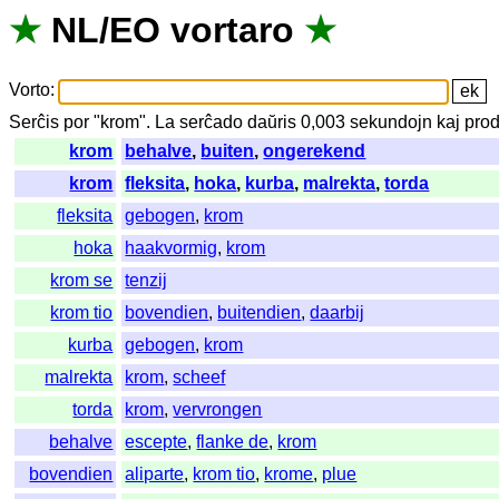
★
NL
/
EO
vortaro
★
Vorto
:
Serĉis
por
"
krom".
La
serĉado
daŭris
0,003
sekundojn
kaj
prod
krom
behalve
,
buiten
,
ongerekend
krom
fleksita
,
hoka
,
kurba
,
malrekta
,
torda
fleksita
gebogen
,
krom
hoka
haakvormig
,
krom
krom se
tenzij
krom tio
bovendien
,
buitendien
,
daarbij
kurba
gebogen
,
krom
malrekta
krom
,
scheef
torda
krom
,
vervrongen
behalve
escepte
,
flanke de
,
krom
bovendien
aliparte
,
krom tio
,
krome
,
plue