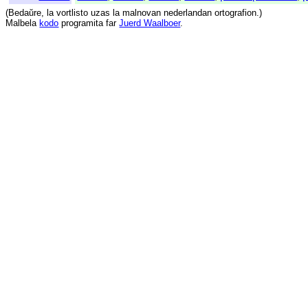
(
Bedaŭre
,
la
vortlisto
uzas
la
malnovan
nederlandan
ortografion
.)
Malbela
kodo
programita
far
Juerd Waalboer
.