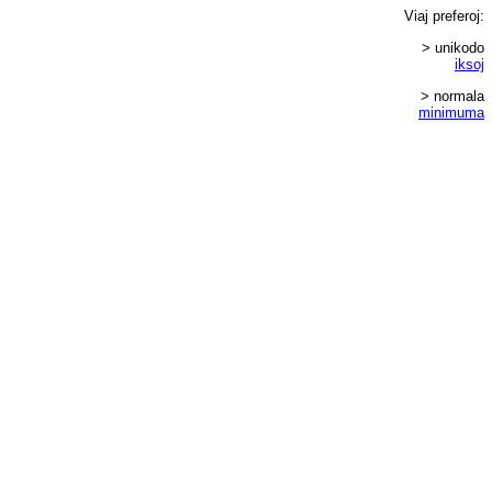
Viaj
preferoj
:
> unikodo
iksoj
> normala
minimuma