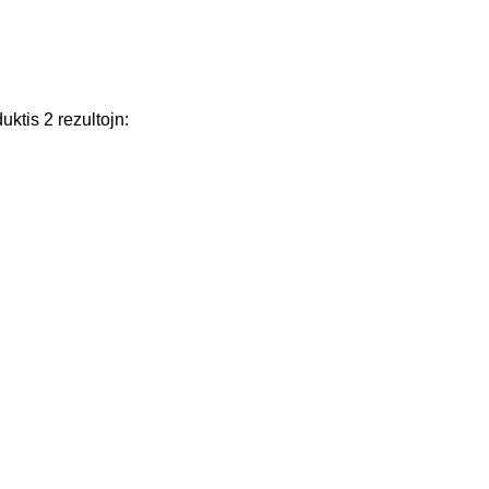
duktis
2
rezultojn
: