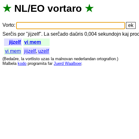
★
NL
/
EO
vortaro
★
Vorto
:
Serĉis
por
"
jijzelf".
La
serĉado
daŭris
0,004
sekundojn
kaj
pro
jijzelf
vi mem
vi mem
jijzelf
,
uzelf
(
Bedaŭre
,
la
vortlisto
uzas
la
malnovan
nederlandan
ortografion
.)
Malbela
kodo
programita
far
Juerd Waalboer
.