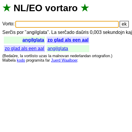
★
NL
/
EO
vortaro
★
Vorto
:
Serĉis
por
"
angilglata".
La
serĉado
daŭris
0,003
sekundojn
ka
angilglata
zo glad als een aal
zo glad als een aal
angilglata
(
Bedaŭre
,
la
vortlisto
uzas
la
malnovan
nederlandan
ortografion
.)
Malbela
kodo
programita
far
Juerd Waalboer
.