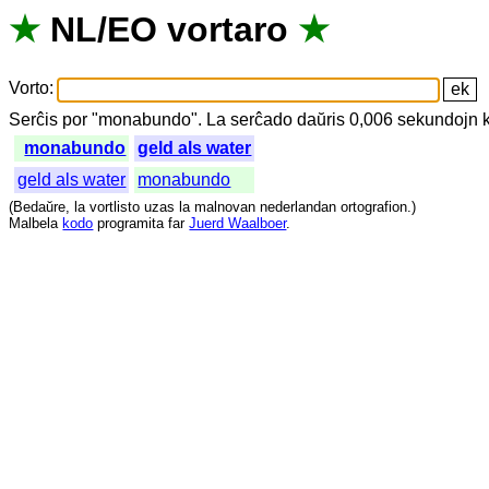
★
NL
/
EO
vortaro
★
Vorto
:
Serĉis
por
"
monabundo".
La
serĉado
daŭris
0,006
sekundojn
monabundo
geld als water
geld als water
monabundo
(
Bedaŭre
,
la
vortlisto
uzas
la
malnovan
nederlandan
ortografion
.)
Malbela
kodo
programita
far
Juerd Waalboer
.