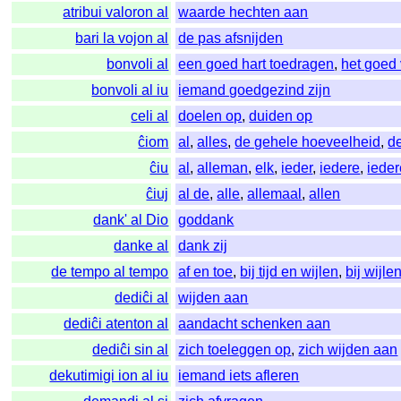
atribui valoron al
waarde hechten aan
bari la vojon al
de pas afsnijden
bonvoli al
een goed hart toedragen
,
het goed
bonvoli al iu
iemand goedgezind zijn
celi al
doelen op
,
duiden op
ĉiom
al
,
alles
,
de gehele hoeveelheid
,
d
ĉiu
al
,
alleman
,
elk
,
ieder
,
iedere
,
iede
ĉiuj
al de
,
alle
,
allemaal
,
allen
dank' al Dio
goddank
danke al
dank zij
de tempo al tempo
af en toe
,
bij tijd en wijlen
,
bij wijle
dediĉi al
wijden aan
dediĉi atenton al
aandacht schenken aan
dediĉi sin al
zich toeleggen op
,
zich wijden aan
dekutimigi ion al iu
iemand iets afleren