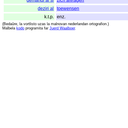
demandi al si
zich afvragen
deziri al
toewensen
k.t.p.
enz.
(
Bedaŭre
,
la
vortlisto
uzas
la
malnovan
nederlandan
ortografion
.)
Malbela
kodo
programita
far
Juerd Waalboer
.