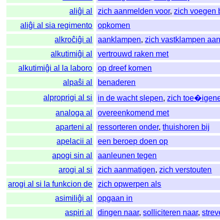
aliĝi al
zich aanmelden voor
,
zich voegen b
aliĝi al sia regimento
opkomen
alkroĉiĝi al
aanklampen
,
zich vastklampen aa
alkutimiĝi al
vertrouwd raken met
alkutimiĝi al la laboro
op dreef komen
alpaŝi al
benaderen
alproprigi al si
in de wacht slepen
,
zich toe�igen
analoga al
overeenkomend met
aparteni al
ressorteren onder
,
thuishoren bij
apelacii al
een beroep doen op
apogi sin al
aanleunen tegen
arogi al si
zich aanmatigen
,
zich verstouten
arogi al si la funkcion de
zich opwerpen als
asimiliĝi al
opgaan in
aspiri al
dingen naar
,
solliciteren naar
,
stre