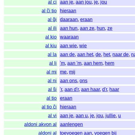
al ci
aan je
,
aan jou
,
je
,
jou
al ĉi tio
hieraan
al ĝi
daaraan
,
eraan
al ili
aan hun
,
aan ze
,
hun
,
ze
al kio
waaraan
al kiu
aan wie
,
wie
al la
aan de
,
aan het
,
de
,
het
,
naar de
,
n
al li
'm
,
aan 'm
,
aan hem
,
hem
al mi
me
,
mij
al ni
aan ons
,
ons
al ŝi
'r
,
aan d'r
,
aan haar
,
d'r
,
haar
al tio
eraan
al tio ĉi
hieraan
al vi
aan je
,
aan u
,
je
,
jou
,
jullie
,
u
aldoni akvon al
aanlengen
aldoni al
toevoegen aan
,
voegen bij