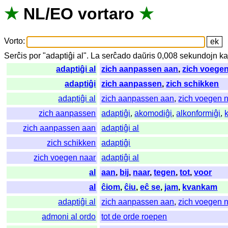
★
NL
/
EO
vortaro
★
Vorto
:
Serĉis
por
"
adaptiĝi al".
La
serĉado
daŭris
0,008
sekundojn
ka
adaptiĝi al
zich aanpassen aan
,
zich voegen
adaptiĝi
zich aanpassen
,
zich schikken
adaptiĝi al
zich aanpassen aan
,
zich voegen 
zich aanpassen
adaptiĝi
,
akomodiĝi
,
alkonformiĝi
,
zich aanpassen aan
adaptiĝi al
zich schikken
adaptiĝi
zich voegen naar
adaptiĝi al
al
aan
,
bij
,
naar
,
tegen
,
tot
,
voor
al
ĉiom
,
ĉiu
,
eĉ se
,
jam
,
kvankam
adaptiĝi al
zich aanpassen aan
,
zich voegen 
admoni al ordo
tot de orde roepen