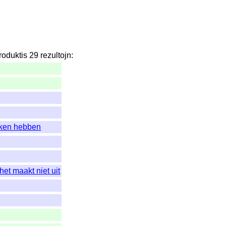
roduktis
29
rezultojn
:
nken hebben
het maakt niet uit