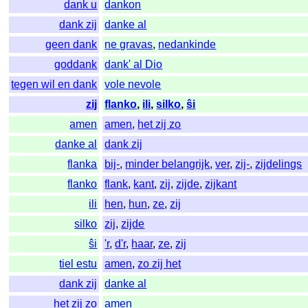
dank u
dankon
dank zij
danke al
geen dank
ne gravas
,
nedankinde
goddank
dank' al Dio
tegen wil en dank
vole nevole
zij
flanko
,
ili
,
silko
,
ŝi
amen
amen
,
het zij zo
danke al
dank zij
flanka
bij-
,
minder belangrijk
,
ver
,
zij-
,
zijdelings
flanko
flank
,
kant
,
zij
,
zijde
,
zijkant
ili
hen
,
hun
,
ze
,
zij
silko
zij
,
zijde
ŝi
'r
,
d'r
,
haar
,
ze
,
zij
tiel estu
amen
,
zo zij het
dank zij
danke al
het zij zo
amen