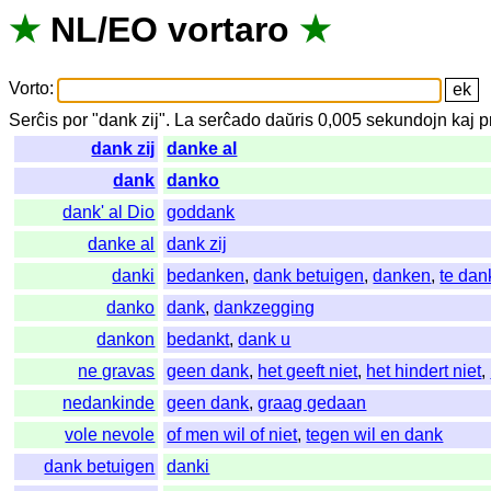
★
NL
/
EO
vortaro
★
Vorto
:
Serĉis
por
"
dank zij".
La
serĉado
daŭris
0,005
sekundojn
kaj
p
dank zij
danke al
dank
danko
dank' al Dio
goddank
danke al
dank zij
danki
bedanken
,
dank betuigen
,
danken
,
te da
danko
dank
,
dankzegging
dankon
bedankt
,
dank u
ne gravas
geen dank
,
het geeft niet
,
het hindert niet
,
nedankinde
geen dank
,
graag gedaan
vole nevole
of men wil of niet
,
tegen wil en dank
dank betuigen
danki