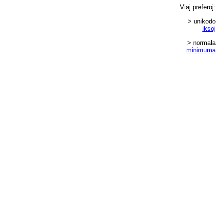
Viaj
preferoj
:
> unikodo
iksoj
> normala
minimuma