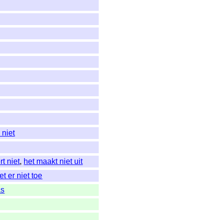
 niet
rt niet
,
het maakt niet uit
et er niet toe
as