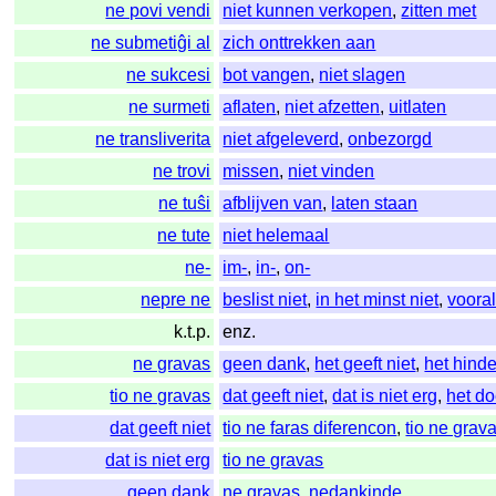
ne povi vendi
niet kunnen verkopen
,
zitten met
ne submetiĝi al
zich onttrekken aan
ne sukcesi
bot vangen
,
niet slagen
ne surmeti
aflaten
,
niet afzetten
,
uitlaten
ne transliverita
niet afgeleverd
,
onbezorgd
ne trovi
missen
,
niet vinden
ne tuŝi
afblijven van
,
laten staan
ne tute
niet helemaal
ne-
im-
,
in-
,
on-
nepre ne
beslist niet
,
in het minst niet
,
vooral
k.t.p.
enz.
ne gravas
geen dank
,
het geeft niet
,
het hinde
tio ne gravas
dat geeft niet
,
dat is niet erg
,
het do
dat geeft niet
tio ne faras diferencon
,
tio ne grav
dat is niet erg
tio ne gravas
geen dank
ne gravas
,
nedankinde