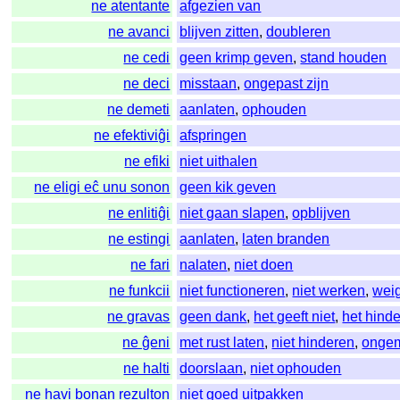
ne atentante
afgezien van
ne avanci
blijven zitten
,
doubleren
ne cedi
geen krimp geven
,
stand houden
ne deci
misstaan
,
ongepast zijn
ne demeti
aanlaten
,
ophouden
ne efektiviĝi
afspringen
ne efiki
niet uithalen
ne eligi eĉ unu sonon
geen kik geven
ne enlitiĝi
niet gaan slapen
,
opblijven
ne estingi
aanlaten
,
laten branden
ne fari
nalaten
,
niet doen
ne funkcii
niet functioneren
,
niet werken
,
wei
ne gravas
geen dank
,
het geeft niet
,
het hinde
ne ĝeni
met rust laten
,
niet hinderen
,
ongem
ne halti
doorslaan
,
niet ophouden
ne havi bonan rezulton
niet goed uitpakken