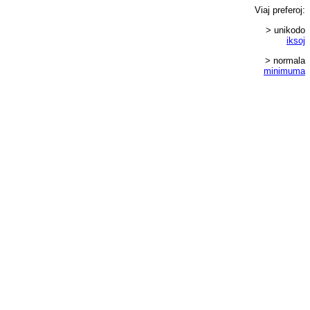
Viaj
preferoj
:
> unikodo
iksoj
> normala
minimuma