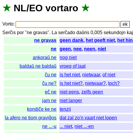
★
NL
/
EO
vortaro
★
Vorto
:
Serĉis
por
"
ne gravas".
La
serĉado
daŭris
0,005
sekundojn
ka
ne gravas
geen dank
,
het geeft niet
,
het hin
ne
geen
,
nee
,
neen
,
niet
ankoraŭ ne
nog niet
baldaŭ ne baldaŭ
vroeg of laat
ĉu ne
is het niet
,
nietwaar
,
of niet
ĉu ne?
is het niet?
,
nietwaar?
,
toch?
eĉ ne
niet eens
,
zelfs geen
jam ne
niet langer
kondiĉe ke ne
tenzij
la afero ne tiom graviĝos
dat zal zo'n vaart niet lopen
ne ...-u
... niet
,
niet ...-en