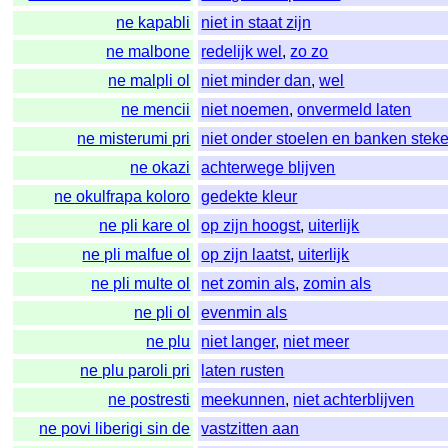
ne kapabli
niet in staat zijn
ne malbone
redelijk wel
,
zo zo
ne malpli ol
niet minder dan
,
wel
ne mencii
niet noemen
,
onvermeld laten
ne misterumi pri
niet onder stoelen en banken stek
ne okazi
achterwege blijven
ne okulfrapa koloro
gedekte kleur
ne pli kare ol
op zijn hoogst
,
uiterlijk
ne pli malfue ol
op zijn laatst
,
uiterlijk
ne pli multe ol
net zomin als
,
zomin als
ne pli ol
evenmin als
ne plu
niet langer
,
niet meer
ne plu paroli pri
laten rusten
ne postresti
meekunnen
,
niet achterblijven
ne povi liberigi sin de
vastzitten aan