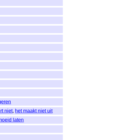
geren
rt niet
,
het maakt niet uit
oeid laten