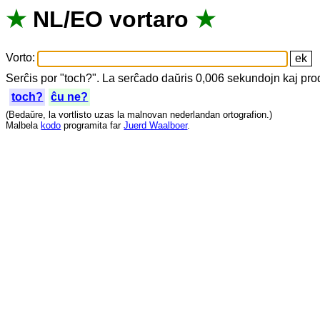
★
NL
/
EO
vortaro
★
Vorto
:
Serĉis
por
"
toch?".
La
serĉado
daŭris
0,006
sekundojn
kaj
pro
toch?
ĉu ne?
(
Bedaŭre
,
la
vortlisto
uzas
la
malnovan
nederlandan
ortografion
.)
Malbela
kodo
programita
far
Juerd Waalboer
.