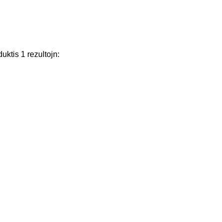
duktis
1
rezultojn
: