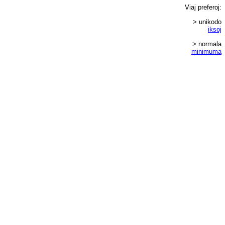
Viaj
preferoj
:
> unikodo
iksoj
> normala
minimuma