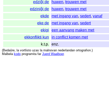
edziĝi de
huwen
,
trouwen met
edziniĝi de
huwen
,
trouwen met
ekde
met ingang van
,
sedert
,
vanaf
eke de
met ingang van
,
sedert
ekigi
een aanvang maken met
ekkonflikti kun
in conflict komen met
k.t.p.
enz.
(
Bedaŭre
,
la
vortlisto
uzas
la
malnovan
nederlandan
ortografion
.)
Malbela
kodo
programita
far
Juerd Waalboer
.