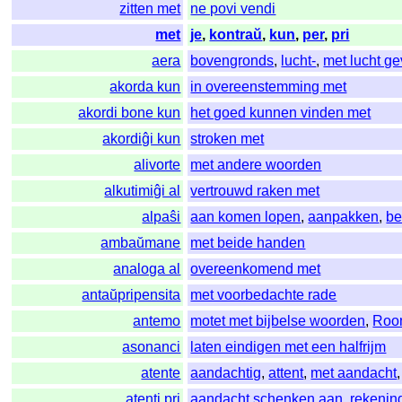
zitten met
ne povi vendi
met
je
,
kontraŭ
,
kun
,
per
,
pri
aera
bovengronds
,
lucht-
,
met lucht ge
akorda kun
in overeenstemming met
akordi bone kun
het goed kunnen vinden met
akordiĝi kun
stroken met
alivorte
met andere woorden
alkutimiĝi al
vertrouwd raken met
alpaŝi
aan komen lopen
,
aanpakken
,
be
ambaŭmane
met beide handen
analoga al
overeenkomend met
antaŭpripensita
met voorbedachte rade
antemo
motet met bijbelse woorden
,
Roo
asonanci
laten eindigen met een halfrijm
atente
aandachtig
,
attent
,
met aandacht
atenti pri
aandacht schenken aan
,
rekenin