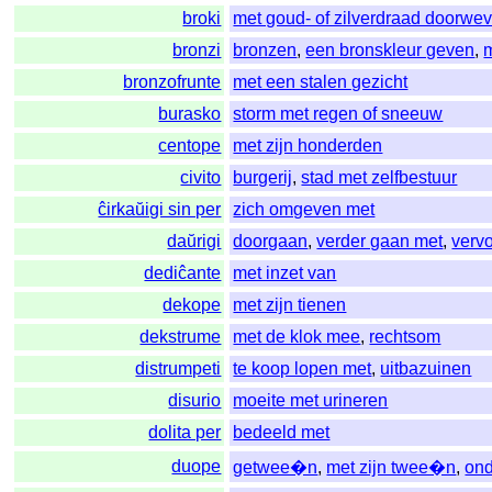
broki
met goud- of zilverdraad doorwe
bronzi
bronzen
,
een bronskleur geven
,
bronzofrunte
met een stalen gezicht
burasko
storm met regen of sneeuw
centope
met zijn honderden
civito
burgerij
,
stad met zelfbestuur
ĉirkaŭigi sin per
zich omgeven met
daŭrigi
doorgaan
,
verder gaan met
,
verv
dediĉante
met inzet van
dekope
met zijn tienen
dekstrume
met de klok mee
,
rechtsom
distrumpeti
te koop lopen met
,
uitbazuinen
disurio
moeite met urineren
dolita per
bedeeld met
duope
getwee�n
,
met zijn twee�n
,
ond