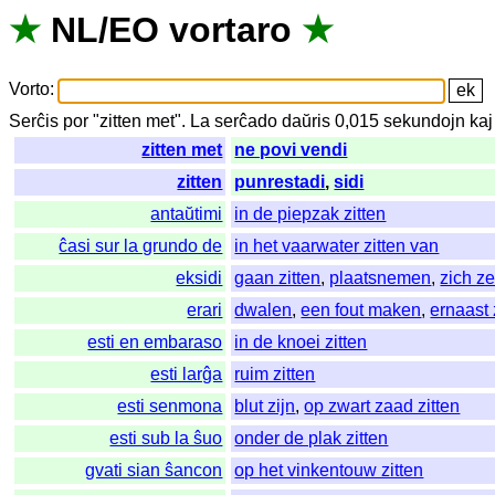
★
NL
/
EO
vortaro
★
Vorto
:
Serĉis
por
"
zitten met".
La
serĉado
daŭris
0,015
sekundojn
kaj
zitten met
ne povi vendi
zitten
punrestadi
,
sidi
antaŭtimi
in de piepzak zitten
ĉasi sur la grundo de
in het vaarwater zitten van
eksidi
gaan zitten
,
plaatsnemen
,
zich ze
erari
dwalen
,
een fout maken
,
ernaast 
esti en embaraso
in de knoei zitten
esti larĝa
ruim zitten
esti senmona
blut zijn
,
op zwart zaad zitten
esti sub la ŝuo
onder de plak zitten
gvati sian ŝancon
op het vinkentouw zitten