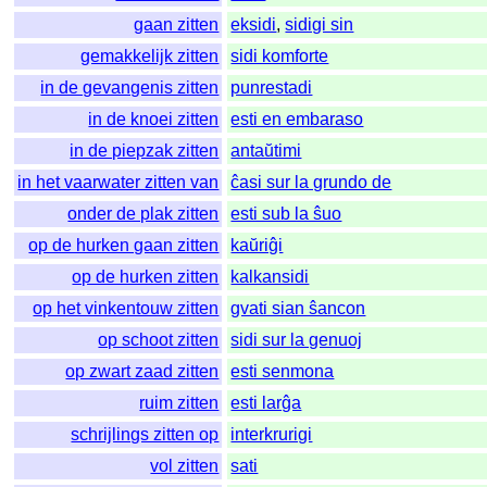
gaan zitten
eksidi
,
sidigi sin
gemakkelijk zitten
sidi komforte
in de gevangenis zitten
punrestadi
in de knoei zitten
esti en embaraso
in de piepzak zitten
antaŭtimi
in het vaarwater zitten van
ĉasi sur la grundo de
onder de plak zitten
esti sub la ŝuo
op de hurken gaan zitten
kaŭriĝi
op de hurken zitten
kalkansidi
op het vinkentouw zitten
gvati sian ŝancon
op schoot zitten
sidi sur la genuoj
op zwart zaad zitten
esti senmona
ruim zitten
esti larĝa
schrijlings zitten op
interkrurigi
vol zitten
sati