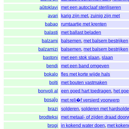
aŭtoklavi
met een autoclaaf steriliseren
avari
karig zijn met
,
zuinig zijn met
babao
rumtaartje met krenten
balasti
met ballast beladen
balzami
balsemen
,
met balsem bestrijken
balzamizi
balsemen
,
met balsem bestrijken
bastoni
met een stok slaan
,
slaan
bendi
met een band omgeven
bokalo
fles met korte wijde hals
bolti
met bouten vastmaken
bonvoli al
een goed hart toedragen
,
het go
bosaĵo
met reli�f versierd voorwerp
brazi
solderen
,
solderen met hardsold
brodteksi
met metaal- of zijden draad doo
brogi
in kokend water doen
,
met koken