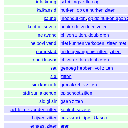
interkrurigi
schrijlings zitten op
kalkansidi
hurken
,
op de hurken zitten
kaŭriĝi
ineenduiken
,
op de hurken gaan z
kontroli severe
achter de vodden zitten
ne avanci
blijven zitten
,
doubleren
ne povi vendi
niet kunnen verkopen
,
zitten met
punrestadi
in de gevangenis zitten
,
zitten
ripeti klason
blijven zitten
,
doubleren
sati
genoeg hebben
,
vol zitten
sidi
zitten
sidi komforte
gemakkelijk zitten
sidi sur la genuoj
op schoot zitten
sidigi sin
gaan zitten
achter de vodden zitten
kontroli severe
blijven zitten
ne avanci
,
ripeti klason
ernaast zitten
erari