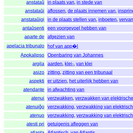
anstataŭ
in plaats van
,
in stede van
anstataŭi
aflossen
,
de plaats innemen van
,
inspri
anstataŭigi
in de plaats stellen van
,
inboeten
,
verva
antaŭsenti
een voorgevoel hebben van
aparte de
afgezien van
apelacia tribunalo
hof van app�l
Apokalipso
Openbaring van Johannes
argila
aarden
,
klei-
,
van klei
asizo
zitting
,
zitting van een tribunaal
aspekti
er uitzien
,
het uiterlijk hebben van
atendante
in afwachting van
atenui
verzwakken
,
verzwakken van elektrisch
atenuiĝo
verzwakking
,
verzwakking van elektrisc
atenuo
verzwakking
,
verzwakking van elektrisc
atesti pri
getuigenis afleggen van
atlanta
Atlantisch
,
van Atlantis