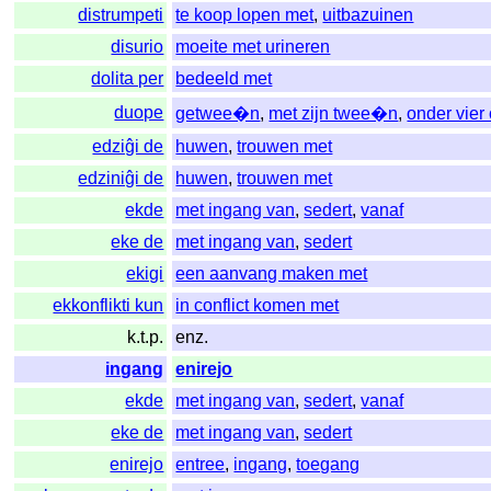
distrumpeti
te koop lopen met
,
uitbazuinen
disurio
moeite met urineren
dolita per
bedeeld met
duope
getwee�n
,
met zijn twee�n
,
onder vier
edziĝi de
huwen
,
trouwen met
edziniĝi de
huwen
,
trouwen met
ekde
met ingang van
,
sedert
,
vanaf
eke de
met ingang van
,
sedert
ekigi
een aanvang maken met
ekkonflikti kun
in conflict komen met
k.t.p.
enz.
ingang
enirejo
ekde
met ingang van
,
sedert
,
vanaf
eke de
met ingang van
,
sedert
enirejo
entree
,
ingang
,
toegang