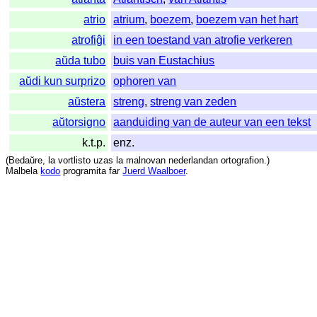
atrio
atrium
,
boezem
,
boezem van het hart
atrofiĝi
in een toestand van atrofie verkeren
aŭda tubo
buis van Eustachius
aŭdi kun surprizo
ophoren van
aŭstera
streng
,
streng van zeden
aŭtorsigno
aanduiding van de auteur van een tekst
k.t.p.
enz.
(
Bedaŭre
,
la
vortlisto
uzas
la
malnovan
nederlandan
ortografion
.)
Malbela
kodo
programita
far
Juerd Waalboer
.