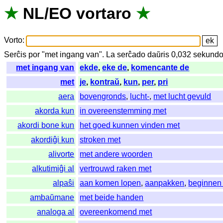
★
NL
/
EO
vortaro
★
Vorto
:
Serĉis
por
"
met ingang van".
La
serĉado
daŭris
0,032
sekundo
met ingang van
ekde
,
eke de
,
komencante de
met
je
,
kontraŭ
,
kun
,
per
,
pri
aera
bovengronds
,
lucht-
,
met lucht gevuld
akorda kun
in overeenstemming met
akordi bone kun
het goed kunnen vinden met
akordiĝi kun
stroken met
alivorte
met andere woorden
alkutimiĝi al
vertrouwd raken met
alpaŝi
aan komen lopen
,
aanpakken
,
beginnen
ambaŭmane
met beide handen
analoga al
overeenkomend met