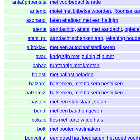
antaŭpripensita
met voorbedachte rade
antemo
motet met bijbelse woorden
,
Roomse kam
asonanci
laten eindigen met een halfrijm
atente
aandachtig
,
attent
,
met aandacht
,
oplett
atenti pri
aandacht schenken aan
,
rekening houd
aŭtoklavi
met een autoclaaf steriliseren
avari
karig zijn met
,
zuinig zijn met
babao
rumtaartje met krenten
balasti
met ballast beladen
balzami
balsemen
,
met balsem bestrijken
balzamizi
balsemen
,
met balsem bestrijken
bastoni
met een stok slaan
,
slaan
bendi
met een band omgeven
bokalo
fles met korte wijde hals
bolti
met bouten vastmaken
bonvoli al
een goed hart toedragen
,
het goed voor