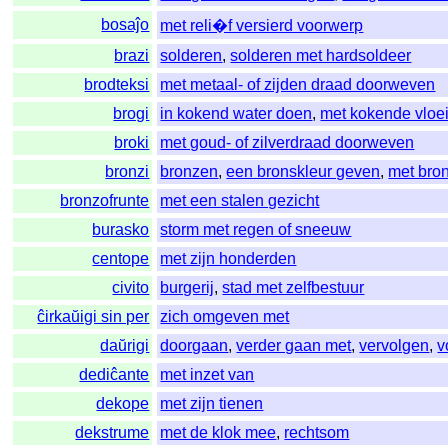
bosaĵo
met reli�f versierd voorwerp
brazi
solderen
,
solderen met hardsoldeer
brodteksi
met metaal- of zijden draad doorweven
brogi
in kokend water doen
,
met kokende vloe
broki
met goud- of zilverdraad doorweven
bronzi
bronzen
,
een bronskleur geven
,
met bro
bronzofrunte
met een stalen gezicht
burasko
storm met regen of sneeuw
centope
met zijn honderden
civito
burgerij
,
stad met zelfbestuur
ĉirkaŭigi sin per
zich omgeven met
daŭrigi
doorgaan
,
verder gaan met
,
vervolgen
,
v
dediĉante
met inzet van
dekope
met zijn tienen
dekstrume
met de klok mee
,
rechtsom