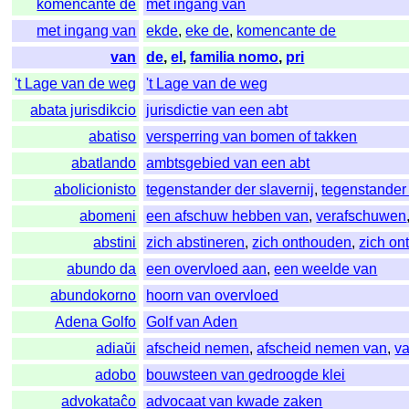
komencante de
met ingang van
met ingang van
ekde
,
eke de
,
komencante de
van
de
,
el
,
familia nomo
,
pri
't Lage van de weg
't Lage van de weg
abata jurisdikcio
jurisdictie van een abt
abatiso
versperring van bomen of takken
abatlando
ambtsgebied van een abt
abolicionisto
tegenstander der slavernij
,
tegenstander 
abomeni
een afschuw hebben van
,
verafschuwen
abstini
zich abstineren
,
zich onthouden
,
zich on
abundo da
een overvloed aan
,
een weelde van
abundokorno
hoorn van overvloed
Adena Golfo
Golf van Aden
adiaŭi
afscheid nemen
,
afscheid nemen van
,
v
adobo
bouwsteen van gedroogde klei
advokataĉo
advocaat van kwade zaken