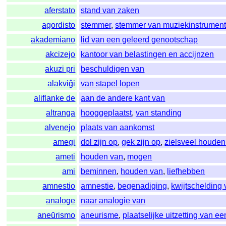
aferstato
stand van zaken
agordisto
stemmer
,
stemmer van muziekinstrumen
akademiano
lid van een geleerd genootschap
akcizejo
kantoor van belastingen en accijnzen
akuzi pri
beschuldigen van
alakviĝi
van stapel lopen
aliflanke de
aan de andere kant van
altranga
hooggeplaatst
,
van standing
alvenejo
plaats van aankomst
amegi
dol zijn op
,
gek zijn op
,
zielsveel houden
ameti
houden van
,
mogen
ami
beminnen
,
houden van
,
liefhebben
amnestio
amnestie
,
begenadiging
,
kwijtschelding 
analoge
naar analogie van
aneŭrismo
aneurisme
,
plaatselijke uitzetting van e